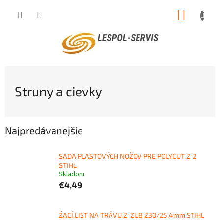
Prejsť
NÁKUP
na
obsah
KOŠÍK
Struny a cievky
Najpredávanejšie
SADA PLASTOVÝCH NOŽOV PRE POLYCUT 2-2
STIHL
Skladom
€4,49
ŽACÍ LIST NA TRÁVU 2-ZUB 230/25,4mm STIHL