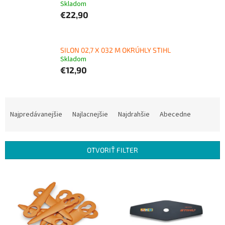
Skladom
€22,90
SILON 02,7 X 032 M OKRÚHLY STIHL
Skladom
€12,90
R
a
Najpredávanejšie
Najlacnejšie
Najdrahšie
Abecedne
d
e
n
OTVORIŤ FILTER
i
e
V
p
ý
r
p
o
i
d
s
u