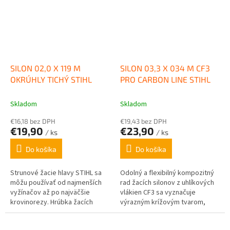
SILON 02,0 X 119 M
SILON 03,3 X 034 M CF3
OKRÚHLY TICHÝ STIHL
PRO CARBON LINE STIHL
Skladom
Skladom
€16,18 bez DPH
€19,43 bez DPH
€19,90
€23,90
/ ks
/ ks
Do košíka
Do košíka
Strunové žacie hlavy STIHL sa
Odolný a flexibilný kompozitný
môžu používať od najmenších
rad žacích silonov z uhlíkových
vyžínačov až po najväčšie
vlákien CF3 sa vyznačuje
krovinorezy. Hrúbka žacích
výrazným krížovým tvarom,
strún je rôzna podľa výkonovej
ktorý poskytuje ostré rezy...
triedy a podmienok...