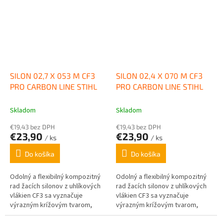
SILON 02,7 X 053 M CF3
SILON 02,4 X 070 M CF3
PRO CARBON LINE STIHL
PRO CARBON LINE STIHL
Skladom
Skladom
€19,43 bez DPH
€19,43 bez DPH
€23,90
€23,90
/ ks
/ ks
Do košíka
Do košíka
Odolný a flexibilný kompozitný
Odolný a flexibilný kompozitný
rad žacích silonov z uhlíkových
rad žacích silonov z uhlíkových
vlákien CF3 sa vyznačuje
vlákien CF3 sa vyznačuje
výrazným krížovým tvarom,
výrazným krížovým tvarom,
ktorý poskytuje ostré rezy...
ktorý poskytuje ostré rezy...