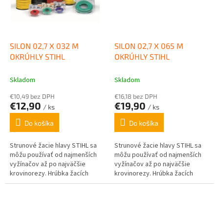
SILON 02,7 X 032 M
SILON 02,7 X 065 M
OKRÚHLY STIHL
OKRÚHLY STIHL
Skladom
Skladom
€10,49 bez DPH
€16,18 bez DPH
€12,90
€19,90
/ ks
/ ks
Do košíka
Do košíka
Strunové žacie hlavy STIHL sa
Strunové žacie hlavy STIHL sa
môžu používať od najmenších
môžu používať od najmenších
vyžínačov až po najväčšie
vyžínačov až po najväčšie
krovinorezy. Hrúbka žacích
krovinorezy. Hrúbka žacích
strún je rôznapodľa výkonovej
strún je rôznapodľa výkonovej
triedy a podmienok...
triedy a podmienok...