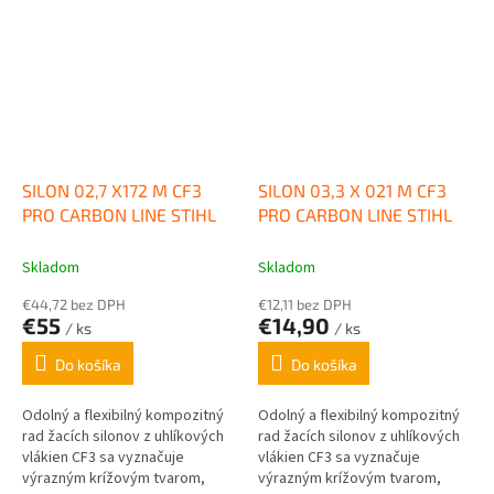
SILON 02,7 X172 M CF3
SILON 03,3 X 021 M CF3
PRO CARBON LINE STIHL
PRO CARBON LINE STIHL
Skladom
Skladom
€44,72 bez DPH
€12,11 bez DPH
€55
€14,90
/ ks
/ ks
Do košíka
Do košíka
Odolný a flexibilný kompozitný
Odolný a flexibilný kompozitný
rad žacích silonov z uhlíkových
rad žacích silonov z uhlíkových
vlákien CF3 sa vyznačuje
vlákien CF3 sa vyznačuje
výrazným krížovým tvarom,
výrazným krížovým tvarom,