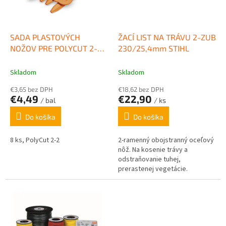
p
k
r
t
o
o
d
SADA PLASTOVÝCH
ŽACÍ LIST NA TRÁVU 2-ZUB
v
u
NOŽOV PRE POLYCUT 2-2
230/25,4mm STIHL
k
STIHL
t
Skladom
Skladom
o
€3,65 bez DPH
€18,62 bez DPH
v
€4,49
€22,90
/ bal
/ ks
Do košíka
Do košíka
8 ks, PolyCut 2-2
2-ramenný obojstranný oceľový
nôž. Na kosenie trávy a
odstraňovanie tuhej,
prerastenej vegetácie.