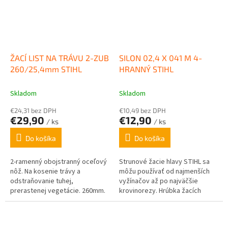
ŽACÍ LIST NA TRÁVU 2-ZUB
SILON 02,4 X 041 M 4-
260/25,4mm STIHL
HRANNÝ STIHL
Skladom
Skladom
€24,31 bez DPH
€10,49 bez DPH
€29,90
€12,90
/ ks
/ ks
Do košíka
Do košíka
2-ramenný obojstranný oceľový
Strunové žacie hlavy STIHL sa
nôž. Na kosenie trávy a
môžu používať od najmenších
odstraňovanie tuhej,
vyžínačov až po najväčšie
prerastenej vegetácie. 260mm.
krovinorezy. Hrúbka žacích
strún je rôzna podľa výkonovej
triedy a podmienok...