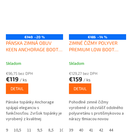
€149
–20 %
€185
–14 %
PÁNSKA ZIMNÁ OBUV
ZIMNÉ ČIŽMY POLYVER
KEEN ANCHORAGE BOOT III
PREMIUM LOW BOOT
WP dark earth/mulch
NÍZKE
Skladom
Skladom
€96,75 bez DPH
€129,27 bez DPH
€119
€159
/ ks
/ ks
DETAIL
DETAIL
Pánske topánky Anchorage
Pohodlné zimné čižmy
spájajú eleganciu s
vyrobené z obzvlášť odolného
funkčnosťou. Zvršok topánky je
polyuretánu s protišmykovou a
vyrobený z kvalitnej
nárazy tlmiacou novou
nepremokavej kože Premium s
konštrukciou podrážky.
certifikáciou LWG a elastickým
9
10,5
11
9,5
8,5
10
39
13
40
41
42
44