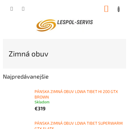
Prejsť
NÁKUP
na
obsah
KOŠÍK
Zimná obuv
Najpredávanejšie
PÁNSKA ZIMNÁ OBUV LOWA TIBET HI 200 GTX
BROWN
Skladom
€319
PÁNSKA ZIMNÁ OBUV LOWA TIBET SUPERWARM
GTX SLATE