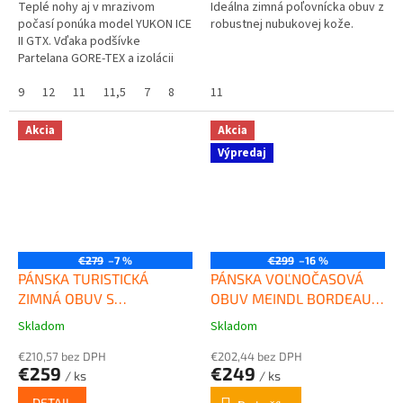
Teplé nohy aj v mrazivom
Ideálna zimná poľovnícka obuv z
počasí ponúka model YUKON ICE
robustnej nubukovej kože.
II GTX. Vďaka podšívke
Partelana GORE-TEX a izolácii
PrimaLoft® 200g poskytuje táto
zimná topánka z hladkej kože
9
12
11
11,5
7
8
8,5
11
7,5
10
teplo...
Akcia
Akcia
Výpredaj
€279
–7 %
€299
–16 %
PÁNSKA TURISTICKÁ
PÁNSKA VOĽNOČASOVÁ
ZIMNÁ OBUV S
OBUV MEINDL BORDEAUX
MEMBRÁNOU GORE-TEX®
GTX VEĽKOSŤ 8 VÝPREDAJ
Skladom
Skladom
Priemerné
Priemerné
ALFA TALUS PERFORM
hodnotenie
hodnotenie
ČIERNA
€210,57 bez DPH
€202,44 bez DPH
produktu
produktu
€259
€249
/ ks
/ ks
je
je
3,0
5,0
DETAIL