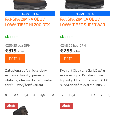
p
k
r
t
o
€359
–11 %
€359
–16 %
o
d
PÁNSKA ZIMNÁ OBUV
PÁNSKA ZIMNÁ OBUV
v
u
LOWA TIBET HI 200 GTX
LOWA TIBET SUPERWARM
k
BROWN
GTX SLATE
t
Skladom
Skladom
o
€259,35 bez DPH
€243,09 bez DPH
v
€319
€299
/ ks
/ ks
DETAIL
DETAIL
Zateplená poľovnícka obuv
Kvalitná Obuv značky LOWA u
najvyššej kvality, pevná a
nás v eshope. Pánske zimné
stabilná, ideálna do náročného
topánky Tibet Superwarm GTX
terénu, vyvýšený variant
sú vyrobené z kvalitnej nubuk
osvedčených alpských...
kože s membránou Gore-Tex,
9
10,5
9,5
8
8,5
10
13
stabilnou podošvou Vibram,
12
10,5
11
11,5
7
9,5
systémom...
Akcia
Akcia