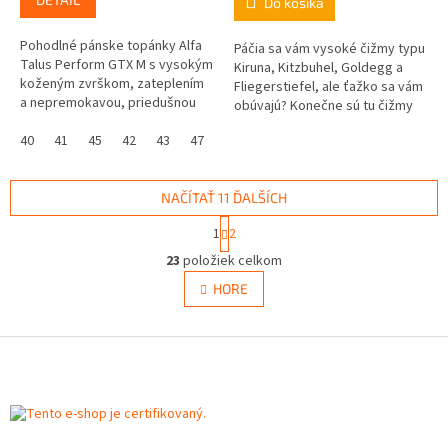
Do košíka
z
z
5
5
Pohodlné pánske topánky Alfa
Páčia sa vám vysoké čižmy typu
hviezdičiek.
hviezdičiek.
Talus Perform GTX M s vysokým
Kiruna, Kitzbuhel, Goldegg a
koženým zvrškom, zateplením
Fliegerstiefel, ale ťažko sa vám
a nepremokavou, priedušnou
obúvajú? Konečne sú tu čižmy
membránou Gore-Tex®. Sú
pre vysoký priehlavok a širšie
vybavené...
40
41
45
42
43
47
46
48
chodidlo!...
NAČÍTAŤ 11 ĎALŠÍCH
S
1
2
t
O
r
23
položiek celkom
v
á
l
HORE
n
á
k
d
o
v
Z
a
a
c
á
n
i
p
i
e
ä
e
p
t
r