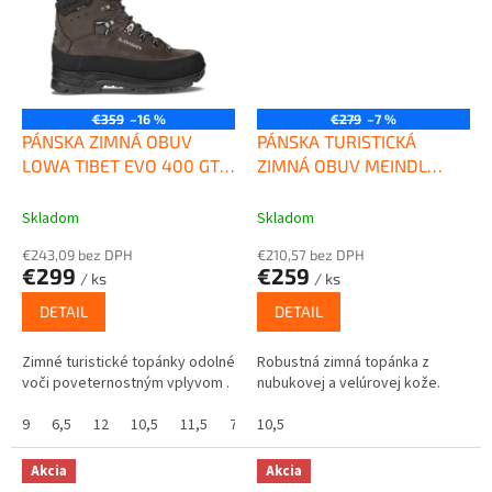
€359
–16 %
€279
–7 %
PÁNSKA ZIMNÁ OBUV
PÁNSKA TURISTICKÁ
LOWA TIBET EVO 400 GTX
ZIMNÁ OBUV MEINDL
SLATE
TOBLACH GTX
Skladom
Skladom
€243,09 bez DPH
€210,57 bez DPH
€299
€259
/ ks
/ ks
DETAIL
DETAIL
Zimné turistické topánky odolné
Robustná zimná topánka z
voči poveternostným vplyvom .
nubukovej a velúrovej kože.
9
6,5
12
10,5
11,5
7
10,5
9,5
8
8,5
7,5
10
Akcia
Akcia