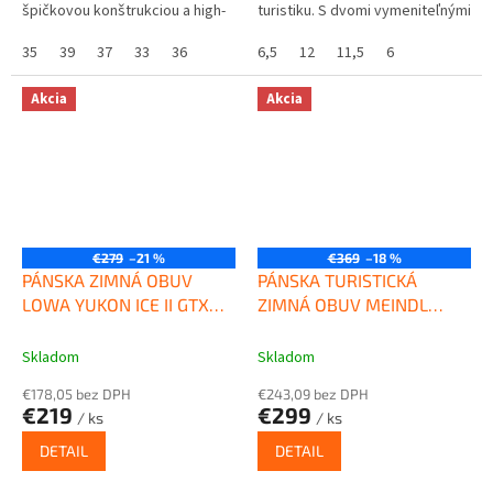
špičkovou konštrukciou a high-
turistiku. S dvomi vymeniteľnými
tech komponentmi. Ultra teplé,
vložkami. Koženú vložku je
absolútne vodotesné, s...
35
39
37
33
36
možné kedykoľvek nahradiť
6,5
12
11,5
6
vložkou pokrytou...
Akcia
Akcia
€279
–21 %
€369
–18 %
PÁNSKA ZIMNÁ OBUV
PÁNSKA TURISTICKÁ
LOWA YUKON ICE II GTX
ZIMNÁ OBUV MEINDL
BLACK
ANTARKTIS GTX
Skladom
Skladom
€178,05 bez DPH
€243,09 bez DPH
€219
€299
/ ks
/ ks
DETAIL
DETAIL