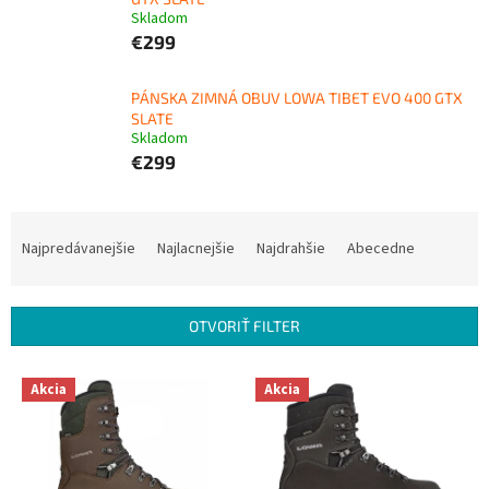
Skladom
€299
PÁNSKA ZIMNÁ OBUV LOWA TIBET EVO 400 GTX
SLATE
Skladom
€299
R
a
Najpredávanejšie
Najlacnejšie
Najdrahšie
Abecedne
d
e
n
OTVORIŤ FILTER
i
e
V
p
Akcia
Akcia
ý
r
p
o
i
d
s
u