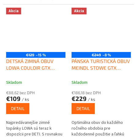
prvkom pre...
Akcia
Akcia
€129
–15 %
€249
–8 %
DETSKÁ ZIMNÁ OBUV
PÁNSKA TURISTICKÁ OBUV
LOWA COULOIR GTX
MEINDL STOWE GTX
JUNIOR DARK BROWN
BROWN
Skladom
Skladom
€88,62 bez DPH
€186,18 bez DPH
€109
€229
/ ks
/ ks
DETAIL
DETAIL
Najpredávanejšie zimné
Optimálna obuv do každého
topánky LOWA sú teraz k
ročného obdobia pre
dispozícii pre DETI. S rovnakou
každodenné použitie a ľahkú