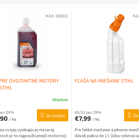
Kód:
200631
Kó
 PRE DVOJTAKTNÉ MOTORY
FĽAŠA NA MIEŠANIE STIHL
STIHL
Skladom
 bez DPH
€6,50 bez DPH
Do košíka
Do
,90
€7,99
/ ks
/ ks
ou svojej vynikajúcej mazacej
Pre ľahké miešanie a plnenie menš
osti je to najpoužívanejší motorový
dávok paliva do 1 l. Úzka vylievacia