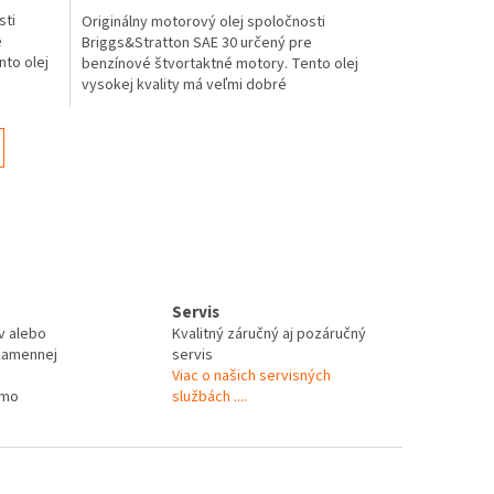
sti
Originálny motorový olej spoločnosti
e
Briggs&Stratton SAE 30 určený pre
nto olej
benzínové štvortaktné motory. Tento olej
vysokej kvality má veľmi dobré
detergentné vlastnosti a...
Servis
v alebo
Kvalitný záručný aj pozáručný
kamennej
servis
Viac o našich servisných
rmo
službách ....