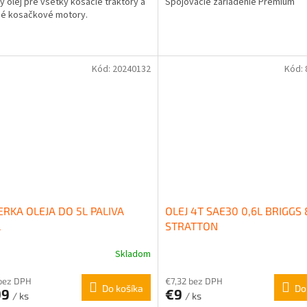
ný olej pre všetky kosacie traktory a
Spojovacie zariadenie Premium
né kosačkové motory.
Kód:
20240132
Kód:
RKA OLEJA DO 5L PALIVA
OLEJ 4T SAE30 0,6L BRIGGS
L
STRATTON
Skladom
bez DPH
€7,32 bez DPH
Do košíka
Do
99
€9
/ ks
/ ks