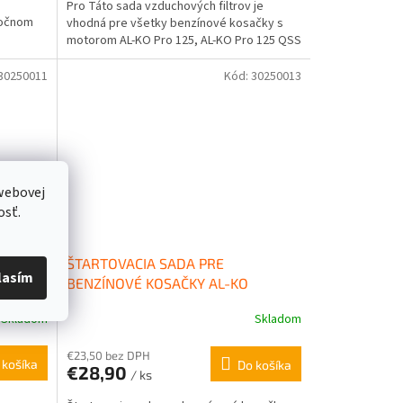
Pro Táto sada vzduchových filtrov je
ročnom
vhodná pre všetky benzínové kosačky s
motorom AL-KO Pro 125, AL-KO Pro 125 QSS
alebo AL-KO Pro 145 QSS....
30250011
Kód:
30250013
webovej
osť.
E NOVÉ
ŠTARTOVACIA SADA PRE
lasím
SOLO
BENZÍNOVÉ KOSAČKY AL-KO
Skladom
Skladom
€23,50 bez DPH
 košíka
Do košíka
€28,90
/ ks