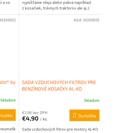
ši a vo
vypúšťanie oleja alebo paliva napríklad
z kosačiek, trávnych traktorov ale aj z
motocyklov,...
30250032
Kód:
30250025
olo® by
SADA VZDUCHOVÝCH FILTROV PRE
BENZÍNOVÉ KOSAČKY AL-KO
Skladom
Skladom
€3,98 bez DPH
 košíka
Do košíka
€4,90
/ ks
pneumatík
Sada vzduchových fitrov pre motory AL-KO