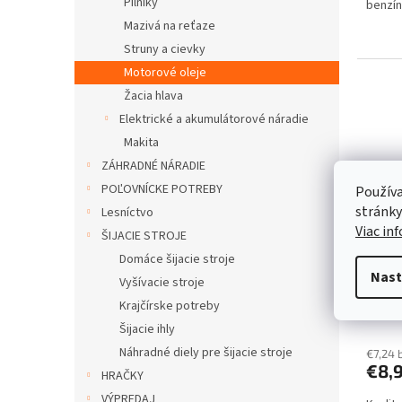
Pilníky
benzí
Mazivá na reťaze
Struny a cievky
Motorové oleje
Žacia hlava
Elektrické a akumulátorové náradie
Makita
ZÁHRADNÉ NÁRADIE
POĽOVNÍCKE POTREBY
Používa
stránky
Lesníctvo
Viac in
ŠIJACIE STROJE
Domáce šijacie stroje
OLEJ
Nast
Vyšívacie stroje
Krajčírske potreby
Šijacie ihly
Náhradné diely pre šijacie stroje
€7,24 
€8,
HRAČKY
VÝPREDAJ