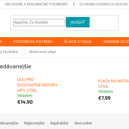
OBCHODNÉ A REKLAMAČNÉ PODMIENKY
OCHRANA OSOBNÝCH ÚDAJOV
HĽADAŤ
A
POĽOVNÍCKE POTREBY
ŠIJACIE STROJE
SERVISNÉ SLU
ej technike
Motorové oleje
edávanejšie
OLEJ PRE
FĽAŠA NA MIEŠA
DVOJTAKTNÉ MOTORY
STIHL
HP1L STIHL
Skladom
Skladom
€7,99
€14,90
dávanejšie
Najlacnejšie
Najdrahšie
Abecedne