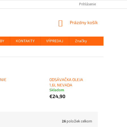
Prihlásenie
NÁKUPNÝ
Prázdny košík
KOŠÍK
ŽBY
KONTAKTY
VÝPREDAJ
Značky
NIE
ODSÁVAČKA OLEJA
1,6L NEVADA
Skladom
€24,90
26
položiek celkom