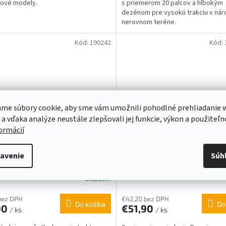
nové modely.
s priemerom 20 palcov a hlbokým
dezénom pre vysokú trakciu v ná
nerovnom teréne.
Kód:
190242
Kód:
me súbory cookie, aby sme vám umožnili pohodlné prehliadanie 
 a vďaka analýze neustále zlepšovali jej funkcie, výkon a použiteľn
formácií
 10W-30 1,0L MTD
SPOJOVACIE ZARIADENIE PR
avenie
Súh
MODELY PREMIUM AL-KO A 
ZÁHRADNÉ TRAKTORY
Skladom
bez DPH
€42,20 bez DPH
Do košíka
Do
90
€51,90
/ ks
/ ks