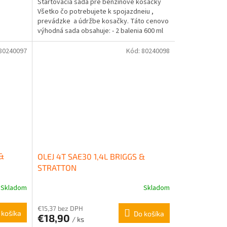
Štartovacia sada pre benzínové kosačky
Všetko čo potrebujete k spojazdneiu ,
prevádzke a údržbe kosačky. Táto cenovo
výhodná sada obsahuje: - 2 balenia 600 ml
motorového...
80240097
Kód:
80240098
 &
OLEJ 4T SAE30 1,4L BRIGGS &
STRATTON
Skladom
Skladom
€15,37 bez DPH
 košíka
Do košíka
€18,90
/ ks