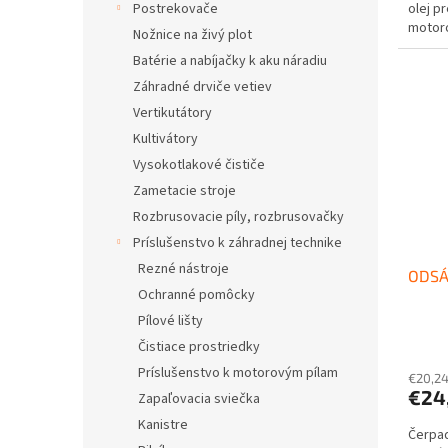
olej p
Postrekovače
motoro
Nožnice na živý plot
motoro
Batérie a nabíjačky k aku náradiu
Záhradné drviče vetiev
Vertikutátory
Kultivátory
Vysokotlakové čističe
Zametacie stroje
Rozbrusovacie píly, rozbrusovačky
Príslušenstvo k záhradnej technike
Rezné nástroje
ODSÁ
Ochranné pomôcky
Pílové lišty
Čistiace prostriedky
Príslušenstvo k motorovým pílam
€20,2
€24
Zapaľovacia sviečka
Kanistre
Čerpad