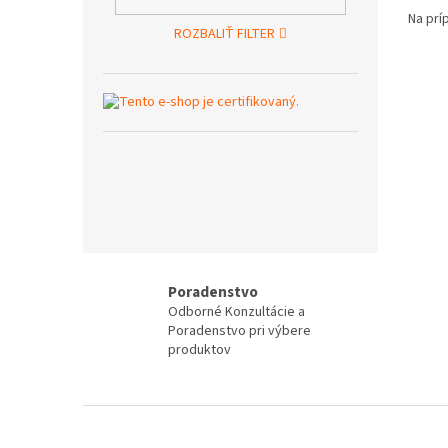
Na prí
ROZBALIŤ FILTER
Poradenstvo
Odborné Konzultácie a
Poradenstvo pri výbere
produktov
Z
á