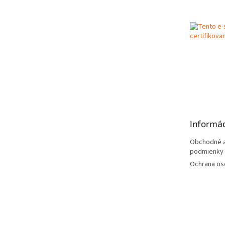
p
ä
t
i
e
Informác
Obchodné a
podmienky
Ochrana os