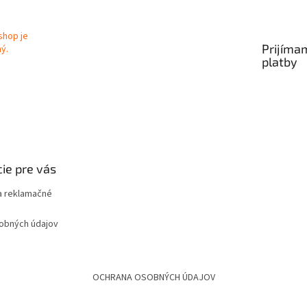
ý
p
i
Prijíma
s
platby
u
ie pre vás
 reklamačné
obných údajov
OCHRANA OSOBNÝCH ÚDAJOV