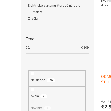
Kvalit
4 takt
Elektrické a akumulátorové náradie
Makita
Značky
Cena
€
2
€
209
ODME
Na sklade
26
STIH
Akcia
2
€2,43 
€2,
Novinka
0