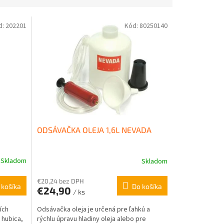
d:
202201
Kód:
80250140
ODSÁVAČKA OLEJA 1,6L NEVADA
Skladom
Skladom
€20,24 bez DPH
 košíka
Do košíka
€24,90
/ ks
ích
Odsávačka oleja je určená pre ľahkú a
 hubica,
rýchlu úpravu hladiny oleja alebo pre