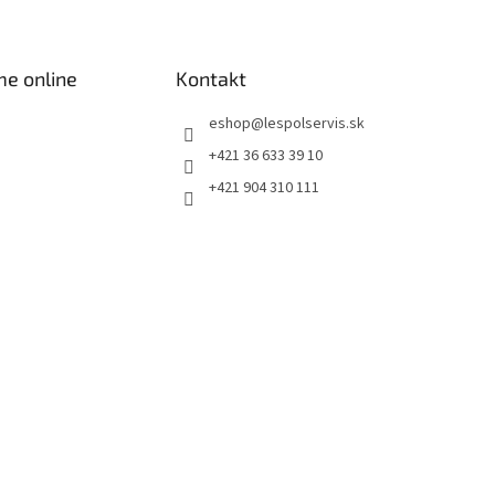
me online
Kontakt
eshop
@
lespolservis.sk
+421 36 633 39 10
+421 904 310 111