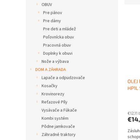
d
OBUV
n
e
e
Pre pánov
V
n
l
ý
i
Pre dámy
p
e
Pre deti a mládež
i
p
Poľovnícka obuv
s
r
Pracovná obuv
p
o
Doplnky k obuvi
r
d
o
u
Nože a výbava
d
k
DOM A ZÁHRADA
u
t
Lapače a odpudzovače
OLEJ
k
o
Kosačky
HP1L 
t
v
Krovinorezy
o
Reťazové Píly
v
Vysávače a Fúkače
€12,11
€14
Kombi systém
Pôdne jamkovače
Zásluh
Záhradné traktory
schopn