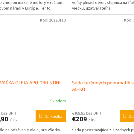
re zmesou mazané motory v ručnom
veľký plniací otvor, stupnica na fľa
vom náradí v Európe. Tento
viečku, uzatvárateľná.
vý...
Kód:
20220119
Kód:
VAČKA OLEJA APO 030 STIHL
Sada terénnych pneumatík s
AL-KO
Skladom
4 bez DPH
€169,92 bez DPH
Do košíka
Do
,90
€209
/ ks
/ ks
lo na odsávanie oleja, pre všetky
Sada pozostávajúca z 2 zadných 