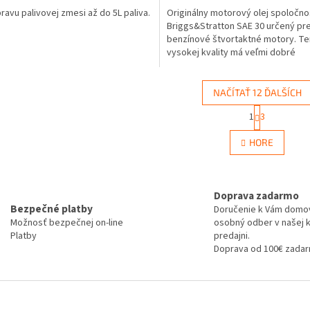
pravu palivovej zmesi až do 5L paliva.
Originálny motorový olej spoločno
Briggs&Stratton SAE 30 určený pr
benzínové štvortaktné motory. Te
vysokej kvality má veľmi dobré
detergentné vlastnosti a...
NAČÍTAŤ 12 ĎALŠÍCH
S
1
3
O
t
r
v
HORE
á
l
n
á
k
d
o
a
v
Doprava zadarmo
c
a
Bezpečné platby
Doručenie k Vám domo
i
n
Možnosť bezpečnej on-line
osobný odber v našej 
e
i
Platby
predajni.
e
p
Doprava od 100€ zada
r
v
k
y
v