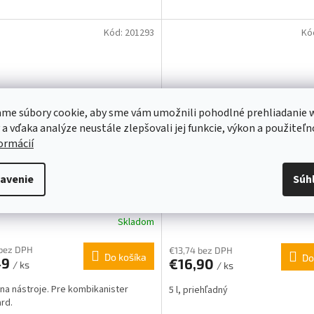
Kód:
201293
Kó
me súbory cookie, aby sme vám umožnili pohodlné prehliadanie 
 a vďaka analýze neustále zlepšovali jej funkcie, výkon a použiteľn
formácií
AK NA NÁSTROJE PRE
KANISTER NA BENZÍN – 5 L,
avenie
Súh
IKANISTER STIHL
PRIESVITNÝ STIHL
Skladom
 bez DPH
€13,74 bez DPH
Do košíka
Do
49
€16,90
/ ks
/ ks
 na nástroje. Pre kombikanister
5 l, priehľadný
rd.