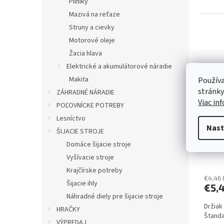
Pilníky
Mazivá na reťaze
Struny a cievky
Motorové oleje
Žacia hlava
Elektrické a akumulátorové náradie
Makita
Používa
stránky
ZÁHRADNÉ NÁRADIE
Viac in
POĽOVNÍCKE POTREBY
Lesníctvo
DRŽI
Nast
ŠIJACIE STROJE
KOMB
Domáce šijacie stroje
Vyšívacie stroje
Krajčírske potreby
€4,46
Šijacie ihly
€5,
Náhradné diely pre šijacie stroje
Držiak
HRAČKY
Štanda
VÝPREDAJ