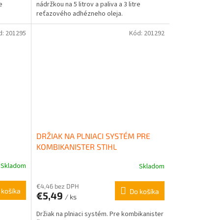
e
nádržkou na 5 litrov a paliva a 3 litre
reťazového adhézneho oleja.
d:
201295
Kód:
201292
DRŽIAK NA PLNIACI SYSTÉM PRE
KOMBIKANISTER STIHL
Skladom
Skladom
€4,46 bez DPH
 košíka
Do košíka
€5,49
/ ks
Držiak na plniaci systém. Pre kombikanister