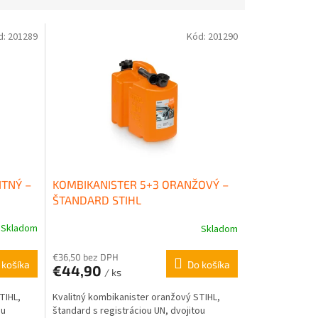
d:
201289
Kód:
201290
ITNÝ –
KOMBIKANISTER 5+3 ORANŽOVÝ –
ŠTANDARD STIHL
Skladom
Skladom
€36,50 bez DPH
 košíka
Do košíka
€44,90
/ ks
TIHL,
Kvalitný kombikanister oranžový STIHL,
ou
štandard s registráciou UN, dvojitou