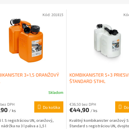
Kód:
201815
Kó
IKANISTER 3+1,5 ORANŽOVÝ
KOMBIKANISTER 5+3 PRIESV
L
ŠTANDARD STIHL
Skladom
 bez DPH
€36,50 bez DPH
Do košíka
Do
,90
€44,90
/ ks
/ ks
,5 l. S registráciou UN, oranžový,
Kvalitný kombikanister oranžový S
 nádržka na 3 l paliva a 1,5 l
štandard s registráciou UN, dvojit