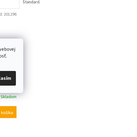
Štandard.
d:
201296
webovej
osť.
lasím
Skladom
 košíka