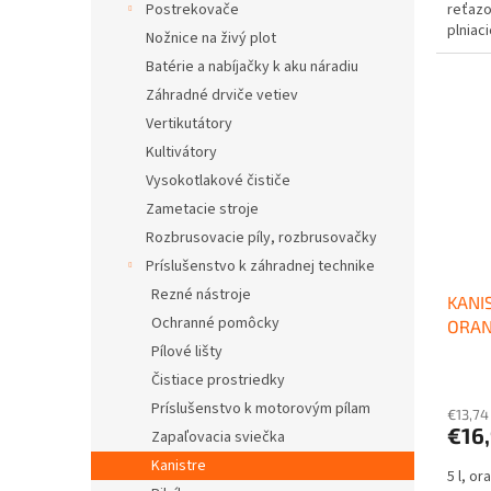
reťazo
Postrekovače
plniac
Nožnice na živý plot
systém
Batérie a nabíjačky k aku náradiu
Záhradné drviče vetiev
Vertikutátory
Kultivátory
Vysokotlakové čističe
Zametacie stroje
Rozbrusovacie píly, rozbrusovačky
Príslušenstvo k záhradnej technike
Rezné nástroje
KANIS
Ochranné pomôcky
ORAN
Pílové lišty
Čistiace prostriedky
Príslušenstvo k motorovým pílam
€13,74
€16
Zapaľovacia sviečka
Kanistre
5 l, o