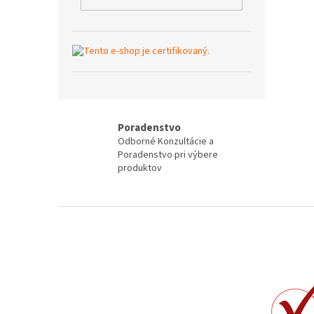
Poradenstvo
Odborné Konzultácie a
Poradenstvo pri výbere
produktov
Z
á
p
ä
t
i
e