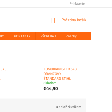
Prihlásenie
NÁKUPNÝ
Prázdny košík
KOŠÍK
ŽBY
KONTAKTY
VÝPREDAJ
Značky
 5+3
KOMBIKANISTER 5+3
ORANŽOVÝ –
L
ŠTANDARD STIHL
Skladom
€44,90
8
položiek celkom