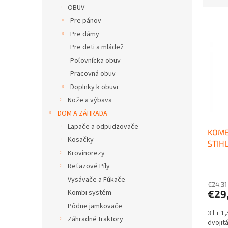
d
OBUV
n
e
e
Pre pánov
V
n
l
ý
i
Pre dámy
p
e
Pre deti a mládež
i
p
Poľovnícka obuv
s
r
Pracovná obuv
p
o
Doplnky k obuvi
r
d
o
u
Nože a výbava
d
k
DOM A ZÁHRADA
u
t
Lapače a odpudzovače
KOMB
k
o
Kosačky
STIH
t
v
Krovinorezy
o
Reťazové Píly
v
Vysávače a Fúkače
€24,31
€29
Kombi systém
Pôdne jamkovače
3 l + 1
Záhradné traktory
dvojitá