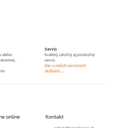
Servis
v alebo
Kvalitný záručný aj pozáručný
kamennej
servis
Viac o našich servisných
rmo
službách ....
me online
Kontakt