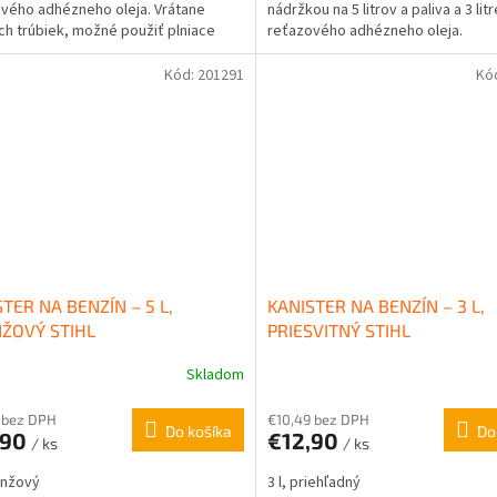
vého adhézneho oleja. Vrátane
nádržkou na 5 litrov a paliva a 3 litr
ich trúbiek, možné použiť plniace
reťazového adhézneho oleja.
y STIHL.
Kód:
201291
Kó
TER NA BENZÍN – 5 L,
KANISTER NA BENZÍN – 3 L,
ŽOVÝ STIHL
PRIESVITNÝ STIHL
Skladom
 bez DPH
€10,49 bez DPH
Do košíka
Do
,90
€12,90
/ ks
/ ks
ranžový
3 l, priehľadný