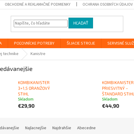
OBCHODNÉ A REKLAMAČNÉ PODMIENKY
OCHRANA OSOBNÝCH ÚDAJOV
HĽADAŤ
A
POĽOVNÍCKE POTREBY
ŠIJACIE STROJE
SERVISNÉ SLU
ej technike
Kanistre
edávanejšie
KOMBIKANISTER
KOMBIKANISTER
3+1,5 ORANŽOVÝ
PRIESVITNÝ –
STIHL
ŠTANDARD STIH
Skladom
Skladom
€29,90
€44,90
dávanejšie
Najlacnejšie
Najdrahšie
Abecedne