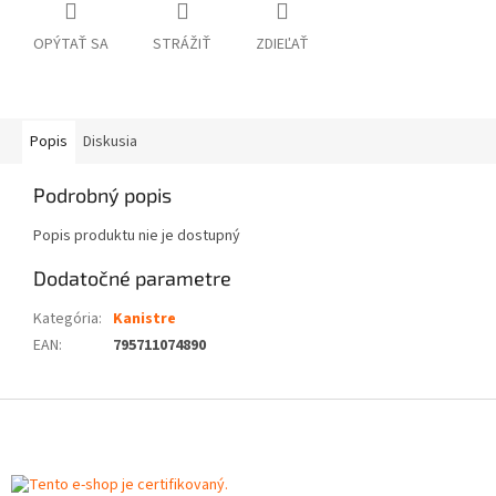
OPÝTAŤ SA
STRÁŽIŤ
ZDIEĽAŤ
Popis
Diskusia
Podrobný popis
Popis produktu nie je dostupný
Dodatočné parametre
Kategória
:
Kanistre
EAN
:
795711074890
Z
á
p
ä