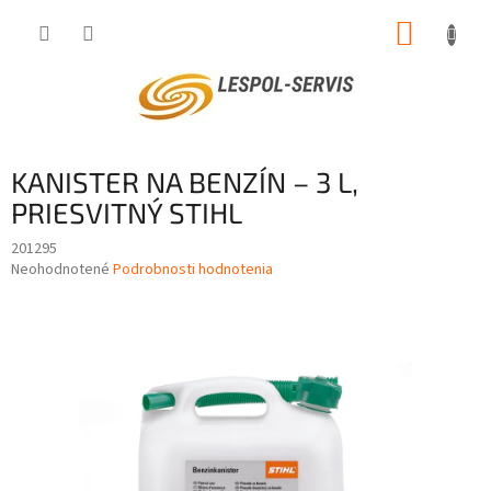
Prejsť
NÁKUP
na
obsah
KOŠÍK
KANISTER NA BENZÍN – 3 L,
PRIESVITNÝ STIHL
201295
Priemerné
Neohodnotené
Podrobnosti hodnotenia
hodnotenie
produktu
je
0,0
z
5
hviezdičiek.