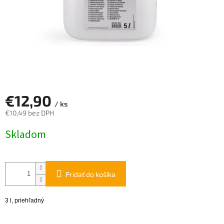
€12,90
/ ks
€10,49 bez DPH
Jednotková
Skladom
cena:
Pridať do košíka
3 l, priehľadný