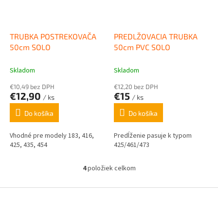
TRUBKA POSTREKOVAČA
PREDLŽOVACIA TRUBKA
50cm SOLO
50cm PVC SOLO
Skladom
Skladom
€10,49 bez DPH
€12,20 bez DPH
€12,90
€15
/ ks
/ ks
Do košíka
Do košíka
Vhodné pre modely 183, 416,
Predĺženie pasuje k typom
425, 435, 454
425/461/473
4
položiek celkom
O
v
l
Z
á
á
d
p