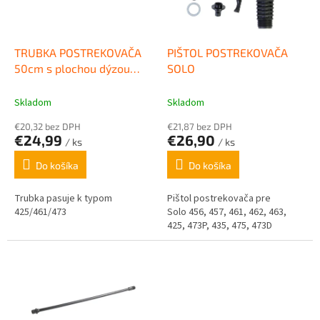
p
k
r
t
o
o
d
TRUBKA POSTREKOVAČA
PIŠTOL POSTREKOVAČA
v
u
50cm s plochou dýzou
SOLO
k
SOLO
t
Skladom
Skladom
o
€20,32 bez DPH
€21,87 bez DPH
v
€24,99
€26,90
/ ks
/ ks
Do košíka
Do košíka
Trubka pasuje k typom
Pištol postrekovača pre
425/461/473
Solo 456, 457, 461, 462, 463,
425, 473P, 435, 475, 473D