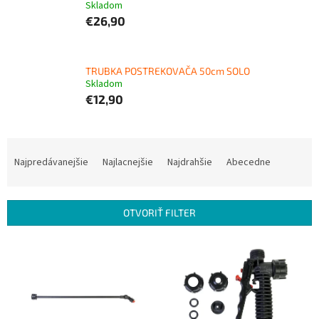
Skladom
€26,90
TRUBKA POSTREKOVAČA 50cm SOLO
Skladom
€12,90
R
a
Najpredávanejšie
Najlacnejšie
Najdrahšie
Abecedne
d
e
n
OTVORIŤ FILTER
i
e
V
p
ý
r
p
o
i
d
s
u