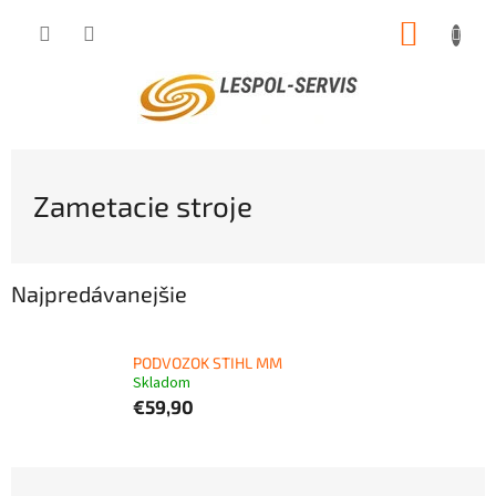
Prejsť
NÁKUP
na
obsah
KOŠÍK
Zametacie stroje
Najpredávanejšie
PODVOZOK STIHL MM
Skladom
€59,90
R