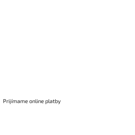
s
u
Prijímame online platby