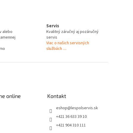
Servis
v alebo
Kvalitný záručný aj pozáručný
kamennej
servis
Viac o našich servisných
rmo
službách ....
me online
Kontakt
eshop
@
lespolservis.sk
+421 36 633 39 10
+421 904 310 111