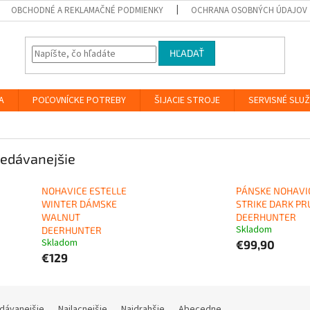
OBCHODNÉ A REKLAMAČNÉ PODMIENKY
OCHRANA OSOBNÝCH ÚDAJOV
HĽADAŤ
A
POĽOVNÍCKE POTREBY
ŠIJACIE STROJE
SERVISNÉ SLU
edávanejšie
NOHAVICE ESTELLE
PÁNSKE NOHAVI
WINTER DÁMSKE
STRIKE DARK P
WALNUT
DEERHUNTER
Skladom
DEERHUNTER
Skladom
€99,90
€129
dávanejšie
Najlacnejšie
Najdrahšie
Abecedne