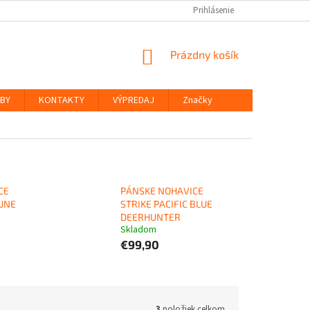
Prihlásenie
NÁKUPNÝ
Prázdny košík
KOŠÍK
ŽBY
KONTAKTY
VÝPREDAJ
Značky
CE
PÁNSKE NOHAVICE
RUNE
STRIKE PACIFIC BLUE
DEERHUNTER
Skladom
€99,90
3
položiek celkom