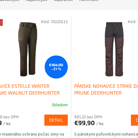
Kód:
70220113
Kód:
a
€164,90
–21 %
VICE ESTELLE WINTER
PÁNSKE NOHAVICE STRIKE D
KE WALNUT DEERHUNTER
PRUNE DEERHUNTER
Skladom
88 bez DPH
€81,22 bez DPH
DETAIL
9
€99,90
/ ks
/ ks
e maximálnu ochranu počas zimy na
S pánskymi poľovníckymi nohavica