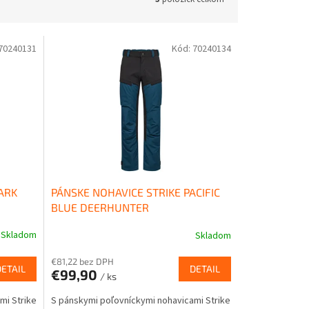
70240131
Kód:
70240134
ARK
PÁNSKE NOHAVICE STRIKE PACIFIC
BLUE DEERHUNTER
Skladom
Skladom
€81,22 bez DPH
DETAIL
DETAIL
€99,90
/ ks
mi Strike
S pánskymi poľovníckymi nohavicami Strike