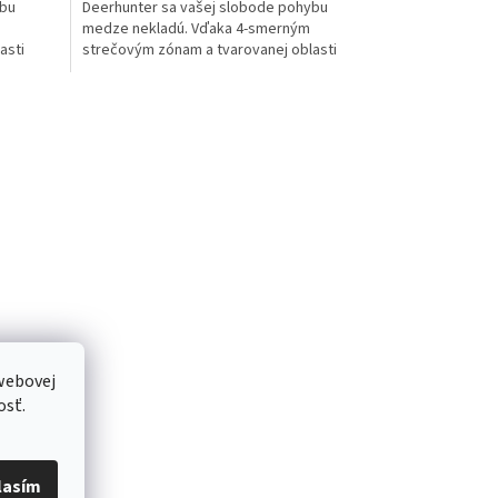
ybu
Deerhunter sa vašej slobode pohybu
medze nekladú. Vďaka 4-smerným
asti
strečovým zónam a tvarovanej oblasti
kolien sú pánske poľovnícke...
webovej
osť.
lasím