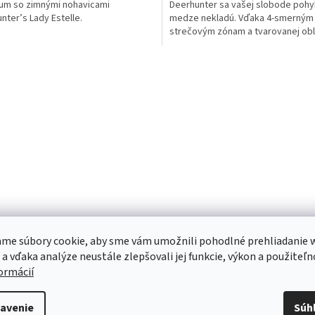
um so zimnými nohavicami
Deerhunter sa vašej slobode poh
nter’s Lady Estelle.
medze nekladú. Vďaka 4-smerným
strečovým zónam a tvarovanej obl
kolien sú pánske poľovnícke...
O
v
l
á
d
a
c
i
e
p
r
v
k
y
me súbory cookie, aby sme vám umožnili pohodlné prehliadanie 
v
 a vďaka analýze neustále zlepšovali jej funkcie, výkon a použiteľn
ý
formácií
p
i
s
avenie
Súh