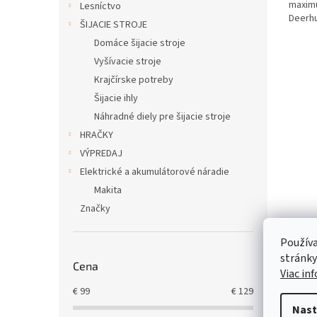
maxim
Lesníctvo
Deerhu
ŠIJACIE STROJE
Domáce šijacie stroje
Vyšívacie stroje
Krajčírske potreby
Šijacie ihly
Náhradné diely pre šijacie stroje
HRAČKY
VÝPREDAJ
Elektrické a akumulátorové náradie
Makita
Značky
Používa
stránky
Cena
Viac in
€
99
€
129
Nast