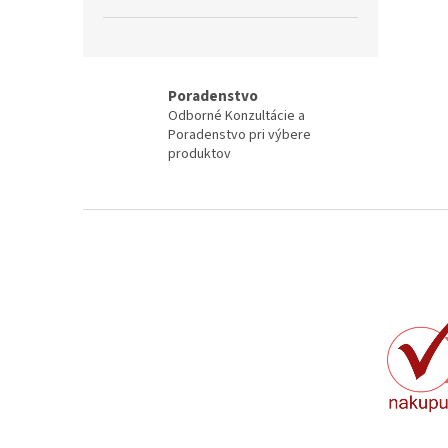
Poradenstvo
Odborné Konzultácie a
Poradenstvo pri výbere
produktov
Z
á
p
ä
t
i
e