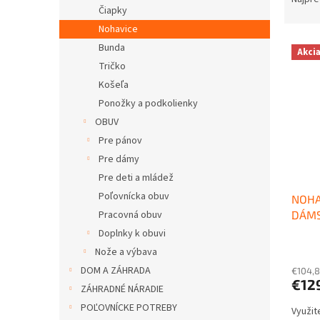
Čiapky
d
n
e
e
Nohavice
V
n
l
Bunda
Akci
ý
i
Tričko
p
e
Košeľa
i
p
Ponožky a podkolienky
s
r
p
OBUV
o
r
d
Pre pánov
o
u
Pre dámy
d
k
Pre deti a mládež
u
t
Poľovnícka obuv
NOHA
k
o
DÁMS
Pracovná obuv
t
v
o
Doplnky k obuvi
v
Nože a výbava
DOM A ZÁHRADA
€104,
€12
ZÁHRADNÉ NÁRADIE
POĽOVNÍCKE POTREBY
Využit