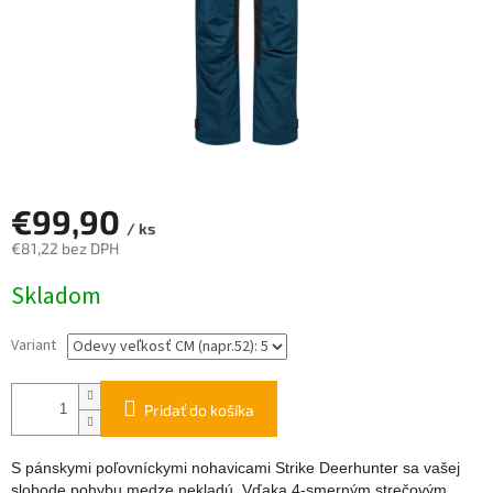
€99,90
/ ks
€81,22 bez DPH
Jednotková
Skladom
cena:
Variant
Pridať do košíka
S pánskymi poľovníckymi nohavicami Strike Deerhunter sa vašej
slobode pohybu medze nekladú. Vďaka 4-smerným strečovým