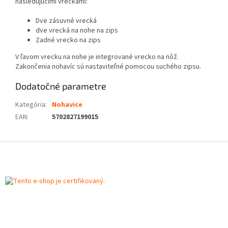
nasledujúcimi vreckami:
Dve zásuvné vrecká
dve vrecká na nohe na zips
Zadné vrecko na zips
V ľavom vrecku na nohe je integrované vrecko na nôž.
Zakončenia nohavíc sú nastaviteľné pomocou suchého zipsu.
Dodatočné parametre
Kategória
:
Nohavice
EAN
:
5702827199015
Z
á
p
ä
t
i
e