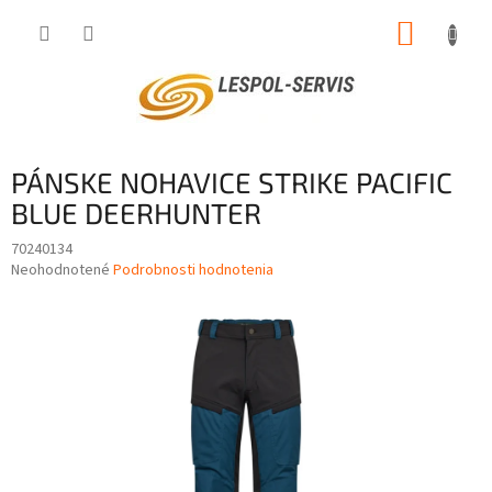
Prejsť
NÁKUP
na
obsah
KOŠÍK
PÁNSKE NOHAVICE STRIKE PACIFIC
BLUE DEERHUNTER
70240134
Priemerné
Neohodnotené
Podrobnosti hodnotenia
hodnotenie
produktu
je
0,0
z
5
hviezdičiek.