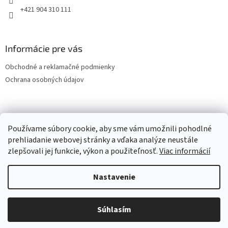
+421 904 310 111
Informácie pre vás
Obchodné a reklamačné podmienky
Ochrana osobných údajov
OCHRANA OSOBNÝCH ÚDAJOV
Používame súbory cookie, aby sme vám umožnili pohodlné
prehliadanie webovej stránky a vďaka analýze neustále
zlepšovali jej funkcie, výkon a použiteľnosť.
Viac informácií
Vytvoril Shoptet
Nastavenie
Copyright 2026
LESPOL - SERVIS, s.r.o.
. Všetky práva vyhradené.
Súhlasím
Upraviť nastavenie cookies
Vitajte v našom e-Shope.