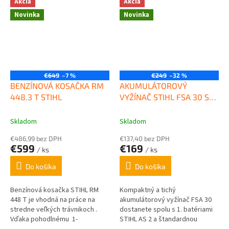
Akcia
Akcia
Vďaka kompaktnému...
Vďaka kompaktnému...
Novinka
Novinka
€649
–7 %
€249
–32 %
BENZÍNOVÁ KOSAČKA RM
AKUMULÁTOROVÝ
448.3 T STIHL
VYŽÍNAČ STIHL FSA 30 SET
S 1X AS2 + AL1
Skladom
Skladom
€486,99 bez DPH
€137,40 bez DPH
€599
€169
/ ks
/ ks
Do košíka
Do košíka
Benzínová kosačka STIHL RM
Kompaktný a tichý
448 T je vhodná na práce na
akumulátorový vyžínač FSA 30
stredne veľkých trávnikoch .
dostanete spolu s 1. batériami
Vďaka pohodlnému 1-
STIHL AS 2 a štandardnou