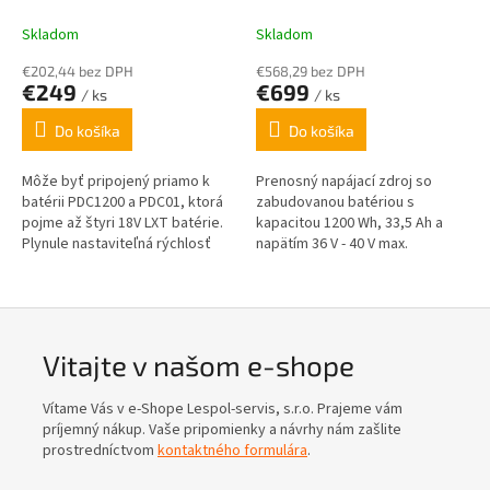
MAKITA
Skladom
Skladom
€202,44 bez DPH
€568,29 bez DPH
€249
€699
/ ks
/ ks
Do košíka
Do košíka
Môže byť pripojený priamo k
Prenosný napájací zdroj so
batérii PDC1200 a PDC01, ktorá
zabudovanou batériou s
pojme až štyri 18V LXT batérie.
kapacitou 1200 Wh, 33,5 Ah a
Plynule nastaviteľná rýchlosť
napätím 36 V - 40 V max.
vzduchu s tempomatom
(udržiavajte zvolenú rýchlosť)....
Vitajte v našom e-shope
Vítame Vás v e-Shope Lespol-servis, s.r.o. Prajeme vám
príjemný nákup. Vaše pripomienky a návrhy nám zašlite
prostredníctvom
kontaktného formulára
.