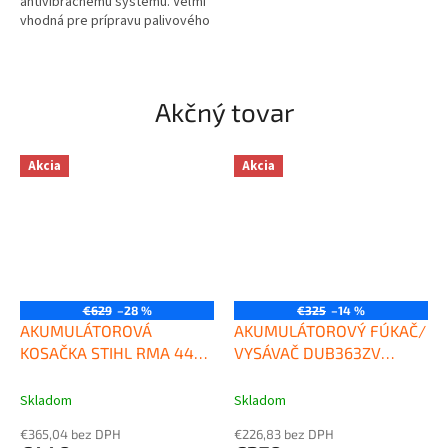
antivibračnému systému. Veľmi
vhodná pre prípravu palivového
dreva, na stavebné práce a...
Akčný tovar
Akcia
Akcia
€629
–28 %
€325
–14 %
AKUMULÁTOROVÁ
AKUMULÁTOROVÝ FÚKAČ/
KOSAČKA STIHL RMA 448
VYSÁVAČ DUB363ZV
TC
MAKITA
Skladom
Skladom
€365,04 bez DPH
€226,83 bez DPH