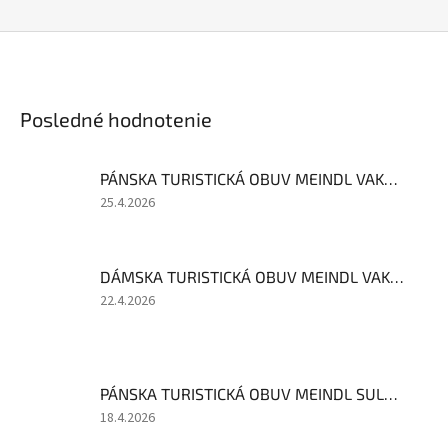
Posledné hodnotenie
PÁNSKA TURISTICKÁ OBUV MEINDL VAKUUM MEN GTX
Hodnotenie
25.4.2026
produktu
je
4
DÁMSKA TURISTICKÁ OBUV MEINDL VAKUUM LADY GTX MARINE VEĽKOSŤ 4 VÝPREDAJ
z
5
Hodnotenie
22.4.2026
hviezdičiek.
produktu
je
1
z
PÁNSKA TURISTICKÁ OBUV MEINDL SULDEN MAHAGONI
5
hviezdičiek.
Hodnotenie
18.4.2026
produktu