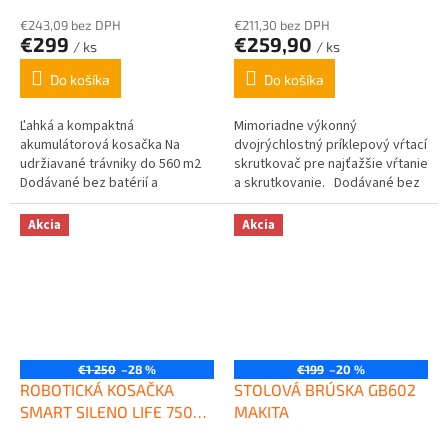
MAKITA
€243,09 bez DPH
€211,30 bez DPH
€299
€259,90
/ ks
/ ks
Do košíka
Do košíka
Ľahká a kompaktná
Mimoriadne výkonný
akumulátorová kosačka Na
dvojrýchlostný príklepový vŕtací
udržiavané trávniky do 560 m2
skrutkovač pre najťažšie vŕtanie
Dodávané bez batérií a
a skrutkovanie. Dodávané bez
nabíjačky Kompatibilné s
batérií a nabíjačky.
akumulátormi LXT 18 V: 6,0 /
Akcia
Akcia
5,0...
€1 250
–28 %
€199
–20 %
ROBOTICKÁ KOSAČKA
STOLOVÁ BRÚSKA GB602
SMART SILENO LIFE 750
MAKITA
m² GARDENA