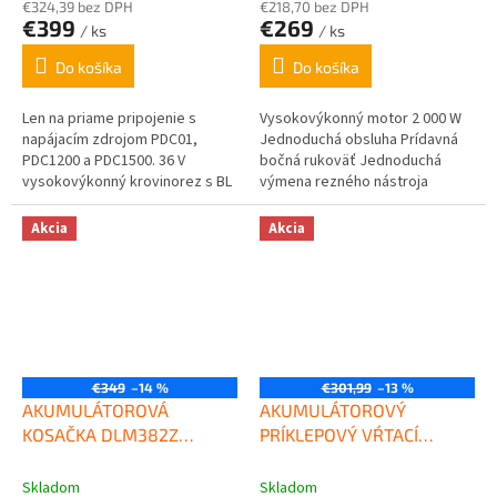
€324,39 bez DPH
€218,70 bez DPH
€399
€269
/ ks
/ ks
Do košíka
Do košíka
Len na priame pripojenie s
Vysokovýkonný motor 2 000 W
napájacím zdrojom PDC01,
Jednoduchá obsluha Prídavná
PDC1200 a PDC1500. 36 V
bočná rukoväť Jednoduchá
vysokovýkonný krovinorez s BL
výmena rezného nástroja
motorom poskytuje maximálny
výkon 1 kW porovnateľný
Akcia
Akcia
s motorovými krovinorezmi...
€349
–14 %
€301,99
–13 %
AKUMULÁTOROVÁ
AKUMULÁTOROVÝ
KOSAČKA DLM382Z
PRÍKLEPOVÝ VŔTACÍ
MAKITA
SKRUTKOVAČ S
PRÍKLEPOM DHP486Z
Skladom
Skladom