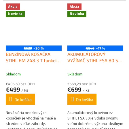
rýchlostnému pohonu
nabíjačkou STIHL AL 1. To
kolies urobíte...
znamená, že môžete začať s
Akcia
Akcia
kosením...
Novinka
Novinka
€629
–20 %
€849
–17 %
BENZÍNOVÁ KOSAČKA
AKUMULÁTOROVÝ
STIHL RM 248.3 T funkcia
VYŽÍNAČ STIHL FSA 80 SET
4 v1
S 2X AK 30
Skladom
Skladom
€405,69 bez DPH
€568,29 bez DPH
€499
€699
/ ks
/ ks
Do košíka
Do košíka
Nová séria benzínových
Akumulátorový krovinorez
kosačiek je vhodná na malé a
STIHL FSA 80 je vďaka svojmu
stredne veľké záhrady.
veľmi dobrému výkonu ideálnym