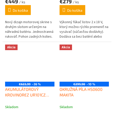
€449
€279
/ ks
/ ks
Do košíka
Do košíka
Nový dizajn motorovej skrine s
Výkonný fúkač listov 2 x 18 V,
druhým slotom určeným na
ktorý možno rýchlo premeniť na
náhradnú batériu. Jednostranná
vysávač (súčasťou dodávky).
rukoväť. Pohon zadných kolies.
Dodáva sa bez batérií alebo
Nastavenie výšky kosenia v
nabíjačky. Kompatibilné s...
rozsahu 25-75mm....
Akcia
Akcia
€623,99
–36 %
€299,90
–10 %
AKUMULÁTOROVÝ
OKRUŽNÁ PÍLA HS0600
KROVINOREZ UR101CZ
MAKITA
MAKITA
Skladom
Skladom