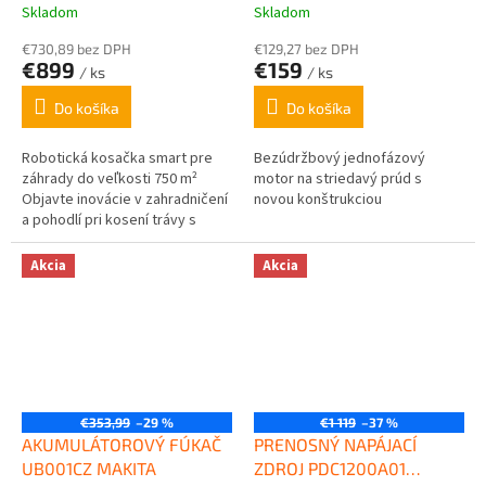
Skladom
Skladom
€730,89 bez DPH
€129,27 bez DPH
€899
€159
/ ks
/ ks
Do košíka
Do košíka
Robotická kosačka smart pre
Bezúdržbový jednofázový
záhrady do veľkosti 750 m²
motor na striedavý prúd s
Objavte inovácie v zahradničení
novou konštrukciou
a pohodlí pri kosení trávy s
vašou chytrou robotickou
kosačkou: GARDENA smart
Akcia
Akcia
SILENO life, sada...
€353,99
–29 %
€1 119
–37 %
AKUMULÁTOROVÝ FÚKAČ
PRENOSNÝ NAPÁJACÍ
UB001CZ MAKITA
ZDROJ PDC1200A01