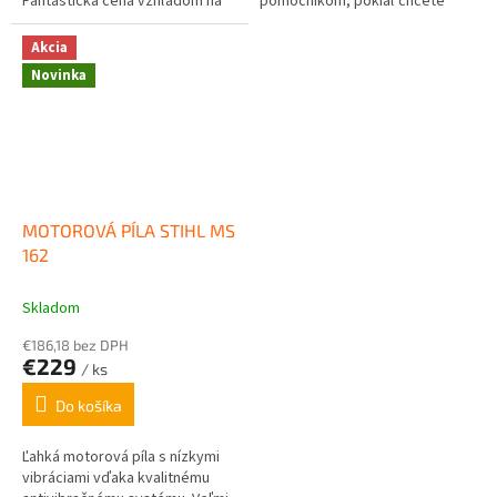
Fantastická cena vzhľadom na
pomocníkom, pokiaľ chcete
kvalitu prevedenia a životnosť
rýchlo a ľahko pokosiť trávu
stroja. Dodávané v dvoch...
alebo zastrihnúť okraje trávnika
Akcia
na...
Novinka
MOTOROVÁ PÍLA STIHL MS
162
Skladom
€186,18 bez DPH
€229
/ ks
Do košíka
Ľahká motorová píla s nízkymi
vibráciami vďaka kvalitnému