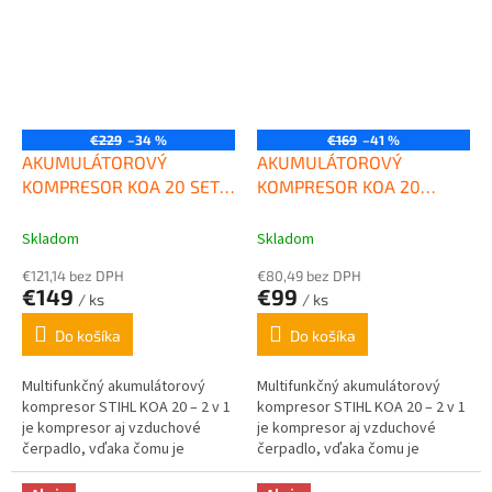
o
m
e
-
s
€229
–34 %
€169
–41 %
h
AKUMULÁTOROVÝ
AKUMULÁTOROVÝ
o
KOMPRESOR KOA 20 SET s
KOMPRESOR KOA 20
1xAS2 STIHL
STROJ STIHL
p
Skladom
Skladom
e
€121,14 bez DPH
€80,49 bez DPH
€149
€99
/ ks
/ ks
Do košíka
Do košíka
Multifunkčný akumulátorový
Multifunkčný akumulátorový
kompresor STIHL KOA 20 – 2 v 1
kompresor STIHL KOA 20 – 2 v 1
je kompresor aj vzduchové
je kompresor aj vzduchové
čerpadlo, vďaka čomu je
čerpadlo, vďaka čomu je
nafukovanie a vyfukovanie
nafukovanie a vyfukovanie
rýchle, jednoduché a pohodlné.
rýchle, jednoduché a pohodlné.