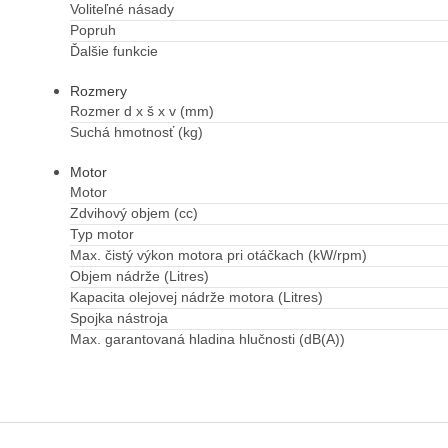
Voliteľné násady
Popruh
Ďalšie funkcie
Rozmery
Rozmer d x š x v (mm)
Suchá hmotnosť (kg)
Motor
Motor
Zdvihový objem (cc)
Typ motor
Max. čistý výkon motora pri otáčkach (kW/rpm)
Objem nádrže (Litres)
Kapacita olejovej nádrže motora (Litres)
Spojka nástroja
Max. garantovaná hladina hlučnosti (dB(A))
Z