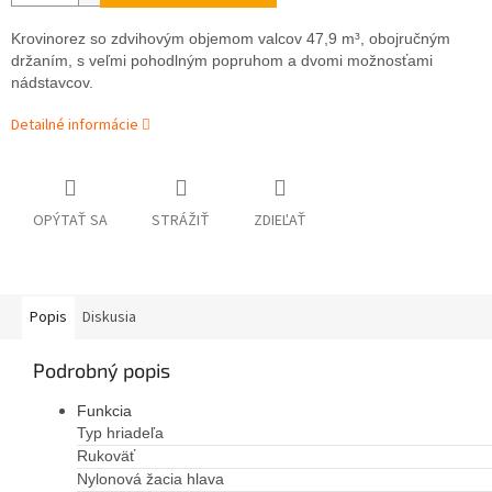
Krovinorez so zdvihovým objemom valcov 47,9 m³, obojručným
držaním, s veľmi pohodlným popruhom a dvomi možnosťami
nádstavcov.
Detailné informácie
OPÝTAŤ SA
STRÁŽIŤ
ZDIEĽAŤ
Popis
Diskusia
Podrobný popis
Funkcia
Typ hriadeľa
Rukoväť
Nylonová žacia hlava