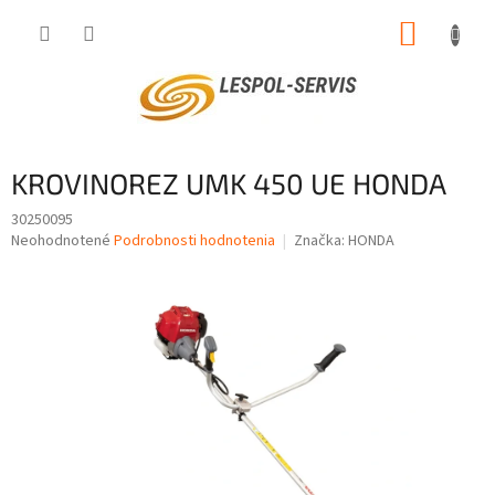
Prejsť
NÁKUP
na
obsah
KOŠÍK
KROVINOREZ UMK 450 UE HONDA
30250095
Priemerné
Neohodnotené
Podrobnosti hodnotenia
Značka:
HONDA
hodnotenie
produktu
je
0,0
z
5
hviezdičiek.