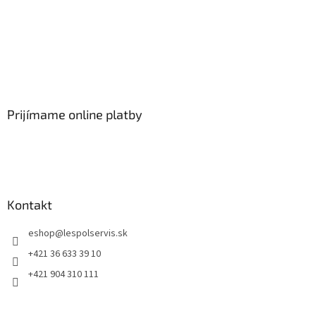
Prijímame online platby
Kontakt
eshop
@
lespolservis.sk
+421 36 633 39 10
+421 904 310 111