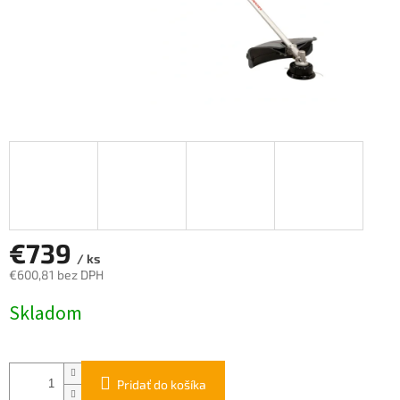
€739
/ ks
€600,81 bez DPH
Jednotková
Skladom
cena:
Pridať do košíka