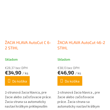
3,5m silónu / priemer 2,7mm.
silónu priemer 2,0mm. Vhodné
pre FSA 56.
ŽACIA HLAVA AutoCut C 6-
ŽACIA HLAVA AutoCut 46-2
2 STIHL
STIHL
Skladom
Skladom
€28,37 bez DPH
€38,13 bez DPH
€34,90
€46,90
/ ks
/ ks
Do košíka
Do košíka
2-strunová žacia hlavica, pre
2-strunová žacia hlavica , pre
žacie alebo začisťovacie práce.
žacie alebo začisťovacie
Žacia struna sa automaticky
práce. Žacia struna sa
nastaví krátkym priklepnutím
automaticky nastaví krátkym