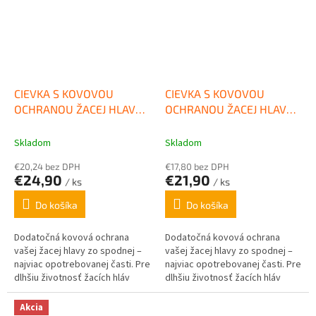
CIEVKA S KOVOVOU
CIEVKA S KOVOVOU
OCHRANOU ŽACEJ HLAVY
OCHRANOU ŽACEJ HLAVY
AC 36-2, 46-2, 56-2 STIHL
AC 25-2 STIHL
Skladom
Skladom
€20,24 bez DPH
€17,80 bez DPH
€24,90
€21,90
/ ks
/ ks
Do košíka
Do košíka
Dodatočná kovová ochrana
Dodatočná kovová ochrana
vašej žacej hlavy zo spodnej –
vašej žacej hlavy zo spodnej –
najviac opotrebovanej časti. Pre
najviac opotrebovanej časti. Pre
dlhšiu životnosť žacích hláv
dlhšiu životnosť žacích hláv
AutoCut.
AutoCut.
Akcia