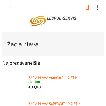
Prejsť
NÁKUP
na
obsah
KOŠÍK
Žacia hlava
Najpredávanejšie
ŽACIA HLAVA AutoCut C 4-2 STIHL
Skladom
€31,90
ŽACIA HLAVA SUPERCUT 40-2 STIHL