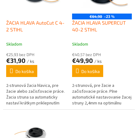
p
k
r
t
o
€64,90
–23 %
o
d
ŽACIA HLAVA AutoCut C 4-
ŽACIA HLAVA SUPERCUT
v
u
2 STIHL
40-2 STIHL
k
t
Skladom
Skladom
o
€25,93 bez DPH
€40,57 bez DPH
v
€31,90
€49,90
/ ks
/ ks
Do košíka
Do košíka
2-strunová žacia hlavica, pre
2-strunová, pre žacie a
žacie alebo začisťovacie práce.
začisťovacie práce. Plne
Žacia struna sa automaticky
automatické nastavovanie žacej
nastaví krátkym priklepnutím
struny 2,4mm na optimálnu
žacej hlavy o zem. Obsahuje 2 x
dĺžku.
3,5m silónu / priemer 2,0mm.