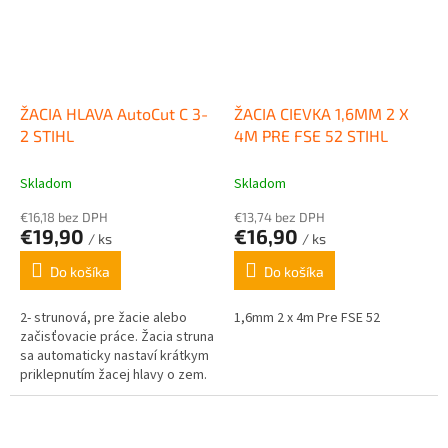
ŽACIA HLAVA AutoCut C 3-
ŽACIA CIEVKA 1,6MM 2 X
2 STIHL
4M PRE FSE 52 STIHL
Skladom
Skladom
€16,18 bez DPH
€13,74 bez DPH
€19,90
€16,90
/ ks
/ ks
Do košíka
Do košíka
2- strunová, pre žacie alebo
1,6mm 2 x 4m Pre FSE 52
začisťovacie práce. Žacia struna
sa automaticky nastaví krátkym
priklepnutím žacej hlavy o zem.
Vhodné pre FSE 52 a FSA 57.
Priemer silonu 2,0mm.