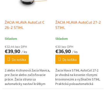
ŽACIA HLAVA AutoCut C
ŽACIA HLAVA AutoCut 27-2
26-2 STIHL
STIHL
Skladom
Skladom
€32,44 bez DPH
€30 bez DPH
€39,90
€36,90
/ ks
/ ks
Do košíka
Do košíka
2 alebo 4 strunová žacia hlavica,
Žacia hlava STIHL AutoCut 27-2
pre žacie alebo začisťovacie
je vhodná na kosenie rôznymi
práce. Žacia struna sa
krovinorezmi a vyžínačmi STIHL.
automaticky nastaví krátkym
Praktická poloautomatická
priklepnutím žacej hlavy o zem.
dvojzávitová žacia hlava STIHL
Obsahuje 2 x 3,5m silónu /
AutoCut 27-2 sa veľmi ľahko...
priemer 2,4mm.