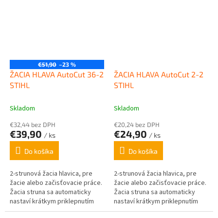
€51,90
–23 %
ŽACIA HLAVA AutoCut 36-2
ŽACIA HLAVA AutoCut 2-2
STIHL
STIHL
Skladom
Skladom
€32,44 bez DPH
€20,24 bez DPH
€39,90
€24,90
/ ks
/ ks
Do košíka
Do košíka
2-strunová žacia hlavica, pre
2-strunová žacia hlavica, pre
žacie alebo začisťovacie práce.
žacie alebo začisťovacie práce.
Žacia struna sa automaticky
Žacia struna sa automaticky
nastaví krátkym priklepnutím
nastaví krátkym priklepnutím
žacej hlavy o zem. Obsahuje 2 x
žacej hlavy o zem. Obsahuje