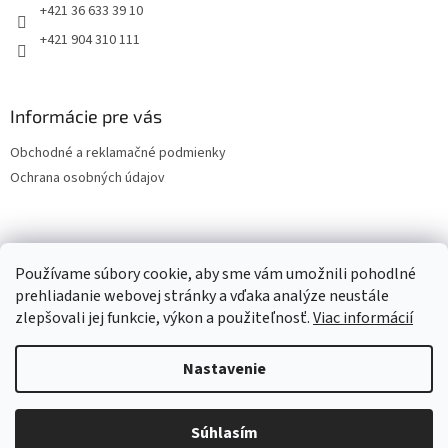
+421 36 633 39 10
+421 904 310 111
Informácie pre vás
Obchodné a reklamačné podmienky
Ochrana osobných údajov
OCHRANA OSOBNÝCH ÚDAJOV
Používame súbory cookie, aby sme vám umožnili pohodlné
prehliadanie webovej stránky a vďaka analýze neustále
zlepšovali jej funkcie, výkon a použiteľnosť.
Viac informácií
Vytvoril Shoptet
Nastavenie
Copyright 2026
LESPOL - SERVIS, s.r.o.
. Všetky práva vyhradené.
Súhlasím
Upraviť nastavenie cookies
Vitajte v našom e-Shope.