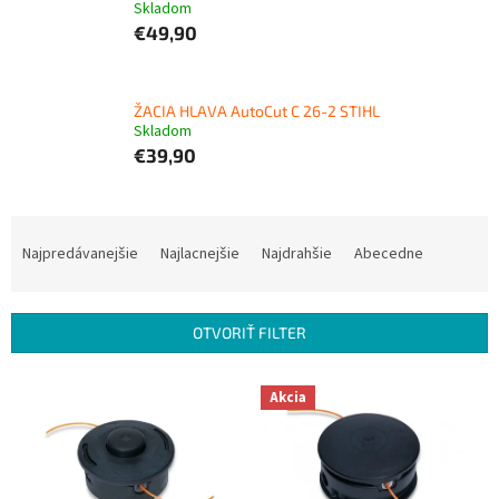
Skladom
€49,90
ŽACIA HLAVA AutoCut C 26-2 STIHL
Skladom
€39,90
R
a
Najpredávanejšie
Najlacnejšie
Najdrahšie
Abecedne
d
e
n
OTVORIŤ FILTER
i
e
V
p
Akcia
ý
r
p
o
i
d
s
u