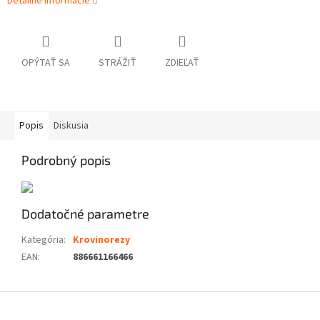
Detailné informácie
OPÝTAŤ SA
STRÁŽIŤ
ZDIEĽAŤ
Popis
Diskusia
Podrobný popis
Dodatočné parametre
Kategória
:
Krovinorezy
EAN
:
886661166466
Z
á