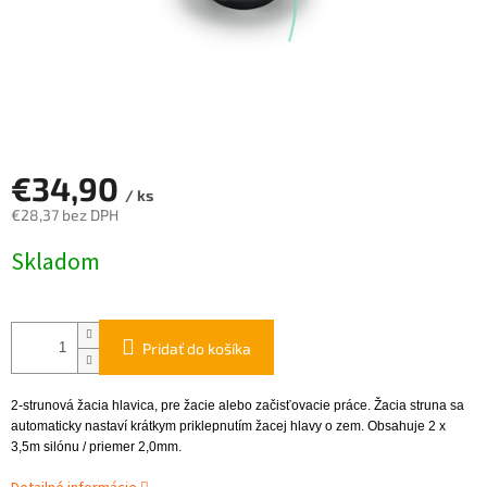
€34,90
/ ks
€28,37 bez DPH
Jednotková
Skladom
cena:
Pridať do košíka
2-strunová žacia hlavica, pre žacie alebo začisťovacie práce. Žacia struna sa
automaticky nastaví krátkym priklepnutím žacej hlavy o zem. Obsahuje 2 x
3,5m silónu / priemer 2,0mm.