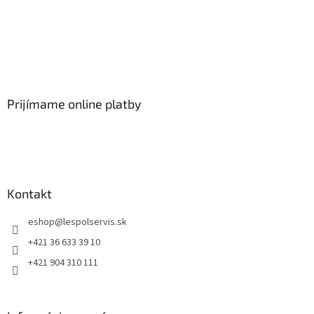
Prijímame online platby
Kontakt
eshop
@
lespolservis.sk
+421 36 633 39 10
+421 904 310 111