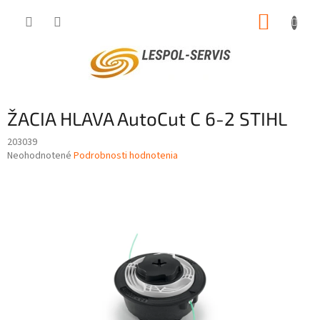
Prejsť
NÁKUP
na
obsah
KOŠÍK
ŽACIA HLAVA AutoCut C 6-2 STIHL
203039
Priemerné
Neohodnotené
Podrobnosti hodnotenia
hodnotenie
produktu
je
0,0
z
5
hviezdičiek.