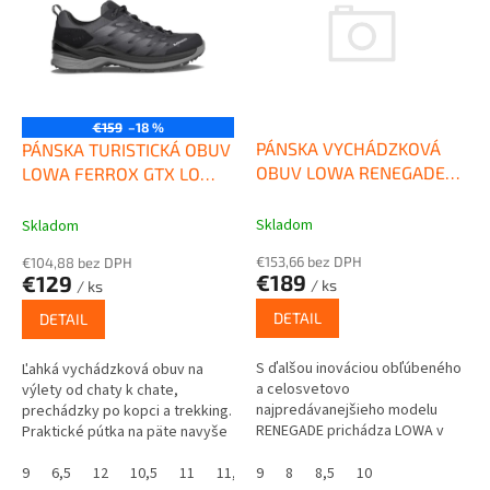
p
e
i
p
s
r
p
o
r
d
o
u
€159
–18 %
d
k
PÁNSKA VYCHÁDZKOVÁ
PÁNSKA TURISTICKÁ OBUV
u
t
OBUV LOWA RENEGADE
LOWA FERROX GTX LO
k
o
EVO GTX LO WIDE BLACK
BLACK/ANTHRACITE
t
v
Skladom
Skladom
o
€153,66 bez DPH
€104,88 bez DPH
v
€189
€129
/ ks
/ ks
DETAIL
DETAIL
S ďalšou inováciou obľúbeného
Ľahká vychádzková obuv na
a celosvetovo
výlety od chaty k chate,
najpredávanejšieho modelu
prechádzky po kopci a trekking.
RENEGADE prichádza LOWA v
Praktické pútka na päte navyše
roku 2024. Pri výrobe nového
uľahčujú obúvanie a opätovné
modelu RENEGADE EVO bolo pri
vyzúvanie.
9
6,5
12
10,5
11
11,5
9
7
8
9,5
8,5
8,5
10
10
13