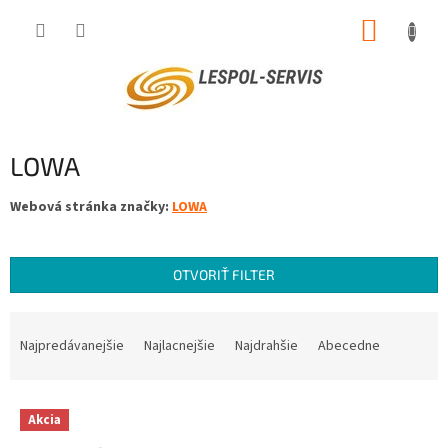
Prejsť
NÁKUP
na
obsah
KOŠÍK
LOWA
Webová stránka značky:
LOWA
OTVORIŤ FILTER
R
a
Najpredávanejšie
Najlacnejšie
Najdrahšie
Abecedne
d
e
V
n
Akcia
ý
i