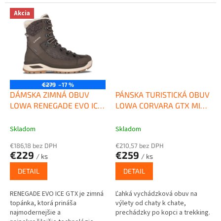
výrobe zvršku...
Akcia
€279
–17 %
DÁMSKA ZIMNÁ OBUV
PÁNSKA TURISTICKÁ OBUV
LOWA RENEGADE EVO ICE
LOWA CORVARA GTX MID
GTX WS
BLACK/ORANGE
STONE/CHAMPAGNE
Skladom
Skladom
€186,18 bez DPH
€210,57 bez DPH
€229
€259
/ ks
/ ks
DETAIL
DETAIL
RENEGADE EVO ICE GTX je zimná
Ľahká vychádzková obuv na
topánka, ktorá prináša
výlety od chaty k chate,
najmodernejšie a
prechádzky po kopci a trekking.