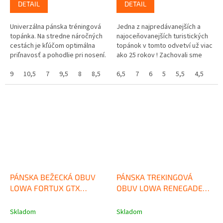
DETAIL
DETAIL
Univerzálna pánska tréningová
Jedna z najpredávanejších a
topánka. Na stredne náročných
najoceňovanejších turistických
cestách je kľúčom optimálna
topánok v tomto odvetví už viac
priľnavosť a pohodlie pri nosení.
ako 25 rokov ! Zachovali sme
Táto hybridná bežecká...
pohodlie, strih, odolnosť a
9
10,5
7
9,5
8
8,5
7,5
výkon, vďaka ktorým sa...
6,5
10
7
6
5
5,5
4,5
PÁNSKA BEŽECKÁ OBUV
PÁNSKA TREKINGOVÁ
LOWA FORTUX GTX
OBUV LOWA RENEGADE
NAVY/DUNE
EVO GTX LO OLIVE/BEIGE
Skladom
Skladom