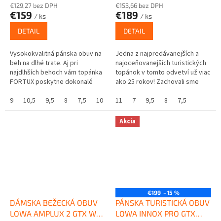
€129,27 bez DPH
€153,66 bez DPH
€159
€189
/ ks
/ ks
DETAIL
DETAIL
Vysokokvalitná pánska obuv na
Jedna z najpredávanejších a
beh na dlhé trate. Aj pri
najoceňovanejších turistických
najdlhších behoch vám topánka
topánok v tomto odvetví už viac
FORTUX poskytne dokonalé
ako 25 rokov! Zachovali sme
pohodlie vďaka
pohodlie, strih, odolnosť a
prepracovanému odpruženiu a
9
10,5
9,5
8
7,5
10
výkon, vďaka ktorým sa...
11
7
9,5
8
7,5
polstrovaniu.
Akcia
€199
–15 %
DÁMSKA BEŽECKÁ OBUV
PÁNSKA TURISTICKÁ OBUV
LOWA AMPLUX 2 GTX WS
LOWA INNOX PRO GTX