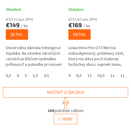
PLUM/HEATHER
MID BLACK/ORANGE
Skladom
Skladom
€121,14 bez DPH
€137,40 bez DPH
€149
€169
/ ks
/ ks
DETAIL
DETAIL
Univerzálna dámska tréningová
Lowa Innox Pro GTX Mid má
topánka. Na stredne náročných
nízkoobjemový, priliehavý strih,
cestách je kľúčom optimálna
ktorý mu dáva pocit trailovej
priľnavosť a pohodlie pri nosení.
bežeckej obuvi, napriek tomu,
Táto hybridná bežecká...
že má pomerne vysoký členok.
6,5
6
5
5,5
4,5
Je ľahký, pohodlný...
9
6,5
12
10,5
11
11,5
NAČÍTAŤ 12 ĎALŠÍCH
S
1
9
t
O
r
104
položiek celkom
v
á
l
HORE
n
á
k
d
o