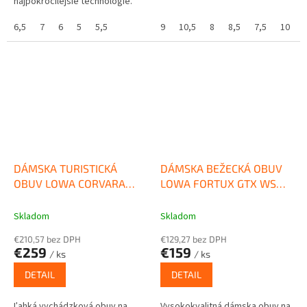
najpokročilejšie technológie.
Dokonalý strih Derby poskytuje
maximálne pohodlie aj na
6,5
7
6
5
5,5
9
10,5
8
8,5
7,5
10
dlhých...
DÁMSKA TURISTICKÁ
DÁMSKA BEŽECKÁ OBUV
OBUV LOWA CORVARA
LOWA FORTUX GTX WS
GTX MID WS
ARCTIC/ ROSE
GRAPE/MELON
Skladom
Skladom
€210,57 bez DPH
€129,27 bez DPH
€259
€159
/ ks
/ ks
DETAIL
DETAIL
Ľahká vychádzková obuv na
Vysokokvalitná dámska obuv na