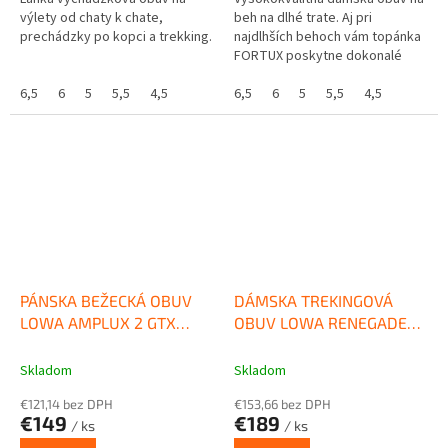
výlety od chaty k chate,
beh na dlhé trate. Aj pri
prechádzky po kopci a trekking.
najdlhších behoch vám topánka
FORTUX poskytne dokonalé
pohodlie vďaka
6,5
6
5
5,5
4,5
prepracovanému odpruženiu a
6,5
6
5
5,5
4,5
polstrovaniu.
PÁNSKA BEŽECKÁ OBUV
DÁMSKA TREKINGOVÁ
LOWA AMPLUX 2 GTX
OBUV LOWA RENEGADE
BLUE/ORANGE
EVO GTX LO BROWN
ROSE/WHITE
Skladom
Skladom
€121,14 bez DPH
€153,66 bez DPH
€149
€189
/ ks
/ ks