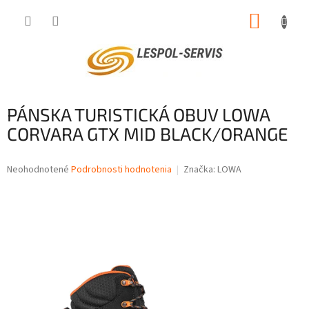
Prejsť
NÁKUP
na
obsah
KOŠÍK
PÁNSKA TURISTICKÁ OBUV LOWA
CORVARA GTX MID BLACK/ORANGE
Priemerné
Neohodnotené
Podrobnosti hodnotenia
Značka:
LOWA
hodnotenie
produktu
je
0,0
z
5
hviezdičiek.