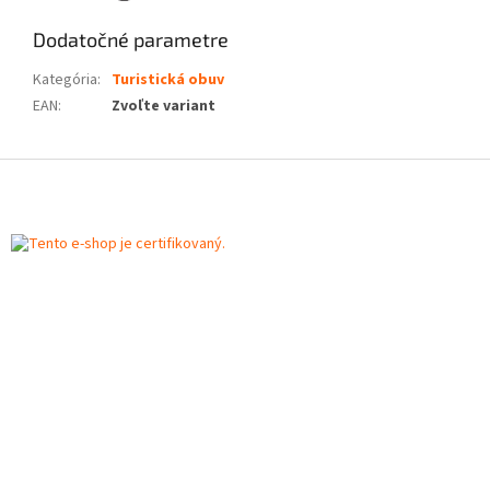
Dodatočné parametre
Kategória
:
Turistická obuv
EAN
:
Zvoľte variant
Z
á
p
ä
t
i
e