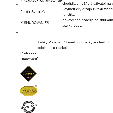
2-ZÓNOVÉ ŠNUROVANIE
chodidla umožňujú užívateľ na 
Asymetrický dizajn zvršku zlepš
Flexfit-Syncro®
turistika.
Kovový čap pracuje so šnúrkami
X-ŠNUROVANIE®
jazyka Body.
Ľahký Materiál PU medzipodrážky je ideálnou
odolnosti a odskok.
Podrážka
Hmotnosť