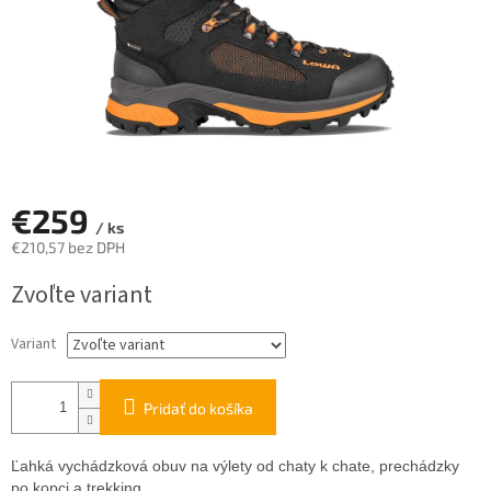
€259
/ ks
€210,57 bez DPH
Jednotková
Zvoľte variant
cena:
Variant
Pridať do košíka
Ľahká vychádzková obuv na výlety od chaty k chate, prechádzky
po kopci a trekking.