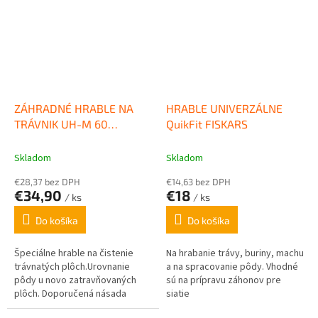
ZÁHRADNÉ HRABLE NA
HRABLE UNIVERZÁLNE
TRÁVNIK UH-M 60
QuikFit FISKARS
SYSTÉM E-MULTI STAR®
WOLF GARTEN
Skladom
Skladom
€28,37 bez DPH
€14,63 bez DPH
€34,90
€18
/ ks
/ ks
Do košíka
Do košíka
Špeciálne hrable na čistenie
Na hrabanie trávy, buriny, machu
trávnatých plôch.Urovnanie
a na spracovanie pôdy. Vhodné
pôdy u novo zatravňovaných
sú na prípravu záhonov pre
plôch. Doporučená násada
siatie
WOLF Garten ZM 170