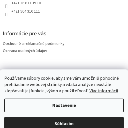
+421 36 633 39 10
+421 904 310 111
Informácie pre vás
Obchodné a reklamačné podmienky
Ochrana osobných údajov
OCHRANA OSOBNÝCH ÚDAJOV
Používame súbory cookie, aby sme vám umožnili pohodlné
prehliadanie webovej stránky a vďaka analýze neustále
zlepšovali jej funkcie, výkon a použiteľnosť.
Viac informácií
Vytvoril Shoptet
Nastavenie
Copyright 2026
LESPOL - SERVIS, s.r.o.
. Všetky práva vyhradené.
Súhlasím
Upraviť nastavenie cookies
Vitajte v našom e-Shope.