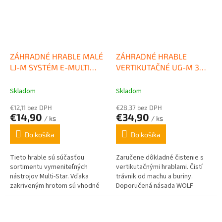
ZÁHRADNÉ HRABLE MALÉ
ZÁHRADNÉ HRABLE
LJ-M SYSTÉM E-MULTI
VERTIKUTAČNÉ UG-M 3
STAR® WOLF GARTEN
SYSTÉM E-MULTI STAR®
WOLF GARTEN
Skladom
Skladom
€12,11 bez DPH
€28,37 bez DPH
€14,90
€34,90
/ ks
/ ks
Do košíka
Do košíka
Tieto hrable sú súčasťou
Zaručene dôkladné čistenie s
sortimentu vymeniteľných
vertikutačnými hrablami. Čistí
nástrojov Multi-Star. Vďaka
trávnik od machu a buriny.
zakriveným hrotom sú vhodné
Doporučená násada WOLF
na vyrovnávanie pôdy,
Garten ZM 170
zakrývanie trávneho osiva a
hrabanie...