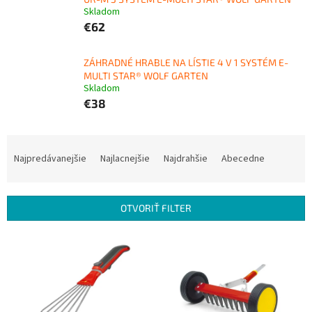
Skladom
€62
ZÁHRADNÉ HRABLE NA LÍSTIE 4 V 1 SYSTÉM E-
MULTI STAR® WOLF GARTEN
Skladom
€38
R
a
Najpredávanejšie
Najlacnejšie
Najdrahšie
Abecedne
d
e
n
OTVORIŤ FILTER
i
e
V
p
ý
r
p
o
i
d
s
u