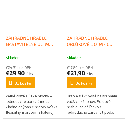
ZÁHRADNÉ HRABLE
ZÁHRADNÉ HRABLE
NASTAVITEĽNÉ UC-M
OBLÚKOVÉ DO-M 40
SYSTÉM E-MULTI STAR®
SYSTÉM E-MULTI STAR®
WOLF GARTEN
WOLF GARTEN
Skladom
Skladom
€24,31 bez DPH
€17,80 bez DPH
€29,90
€21,90
/ ks
/ ks
Do košíka
Do košíka
Veľké čisté a úzke plochy –
Hrable sú vhodné na hrabanie
jednoducho upraviť metlu.
väčších záhonov. Po otočení
Žiadne ohýbanie hrotov vďaka
hrabiel sa dá ľahko a
flexibilným prstom z kalenej
jednoducho zarovnať pôda.
pružinovej ocele.
Hrable majú vysokú stabilitu
vďaka pevnému materiálu....