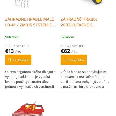
p
k
r
t
o
o
d
ZÁHRADNÉ HRABLE MALÉ
ZÁHRADNÉ HRABLE
v
u
LD-M / ZM015 SYSTÉM E-
VERTIKUTAČNÉ S
k
MULTI STAR® WOLF
KOLESAMI UR-M 3
t
GARTEN
SYSTÉM E-MULTI STAR®
Skladom
Skladom
o
WOLF GARTEN
€10,57 bez DPH
€50,41 bez DPH
v
€13
€62
/ ks
/ ks
Do košíka
Do košíka
Okrem ergonomického dizajnu a
Vďaka hladko sa pohybujúcim
vysokej funkčnosti je vysoká
kolesám sa oscilačné čepele
kvalita použitých materiálov
vertikutátora pohybujú zeleňou
jednou z vynikajúcich vlastností
s malým úsilím a efektívne a
viachviezdičkových® zariadení.
dôkladne odstraňujú plsť.
Vďaka svojej úzkej pracovnej...