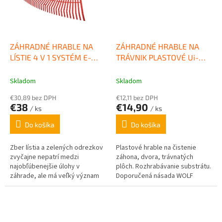
ZÁHRADNÉ HRABLE NA
ZÁHRADNÉ HRABLE NA
LÍSTIE 4 V 1 SYSTÉM E-
TRÁVNIK PLASTOVÉ Ui-M
MULTI STAR® WOLF
SYSTÉM E-MULTI STAR®
GARTEN
WOLF GARTEN
Skladom
Skladom
€30,89 bez DPH
€12,11 bez DPH
€38
€14,90
/ ks
/ ks
Do košíka
Do košíka
Zber lístia a zelených odrezkov
Plastové hrable na čistenie
zvyčajne nepatrí medzi
záhona, dvora, trávnatých
najobľúbenejšie úlohy v
plôch. Rozhrabávanie substrátu.
záhrade, ale má veľký význam
Doporučená násada WOLF
pre zdravý trávnik a dokonalý
Garten ZM 140
vzhľad. Aby bola...