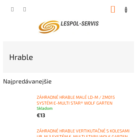
Prejsť
NÁKUP
na
obsah
KOŠÍK
Hrable
Najpredávanejšie
ZÁHRADNÉ HRABLE MALÉ LD-M / ZM015
SYSTÉM E-MULTI STAR® WOLF GARTEN
Skladom
€13
ZÁHRADNÉ HRABLE VERTIKUTAČNÉ S KOLESAMI
UR-M 3 SYSTÉM E-MULTI STAR® WOLF GARTEN