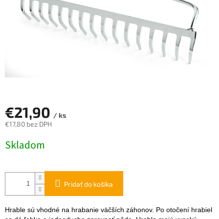
€21,90
/ ks
€17,80 bez DPH
Jednotková
Skladom
cena:
Pridať do košíka
Hrable sú vhodné na hrabanie väčších záhonov. Po otočení hrabiel