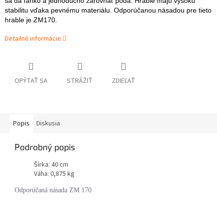
sa dá ľahko a jednoducho zarovnať pôda. Hrable majú vysokú
stabilitu vďaka pevnému materiálu. Odporúčanou násadou pre tieto
hrable je ZM170.
Detailné informácie
OPÝTAŤ SA
STRÁŽIŤ
ZDIEĽAŤ
Popis
Diskusia
Podrobný popis
Šírka: 40 cm
Váha: 0,875 kg
Odporúčaná násada ZM 170