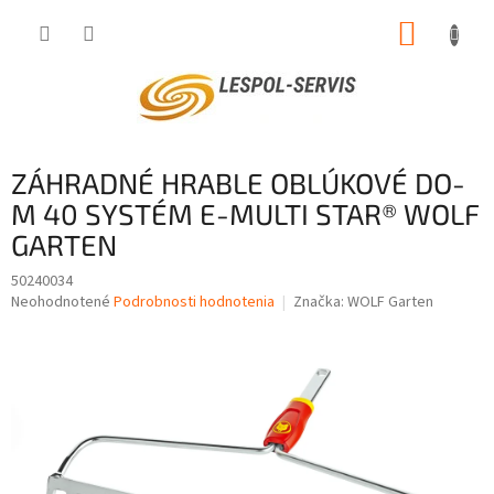
Prejsť
NÁKUP
na
obsah
KOŠÍK
ZÁHRADNÉ HRABLE OBLÚKOVÉ DO-
M 40 SYSTÉM E-MULTI STAR® WOLF
GARTEN
50240034
Priemerné
Neohodnotené
Podrobnosti hodnotenia
Značka:
WOLF Garten
hodnotenie
produktu
je
0,0
z
5
hviezdičiek.