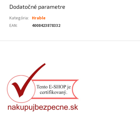
Dodatočné parametre
Kategória
:
Hrable
EAN
:
4008423878332
Z
á
p
ä
t
i
e