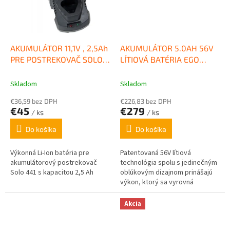
AKUMULÁTOR 11,1V , 2,5Ah
AKUMULÁTOR 5.0AH 56V
PRE POSTREKOVAČ SOLO
LÍTIOVÁ BATÉRIA EGO
441
POWER
Skladom
Skladom
€36,59 bez DPH
€226,83 bez DPH
€45
€279
/ ks
/ ks
Do košíka
Do košíka
Výkonná Li-Ion batéria pre
Patentovaná 56V lítiová
akumulátorový postrekovač
technológia spolu s jedinečným
Solo 441 s kapacitou 2,5 Ah
oblúkovým dizajnom prinášajú
výkon, ktorý sa vyrovná
benzínu.
Akcia