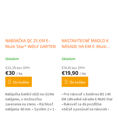
NABÍJAČKA QC 25 EM E-
NASTAVITEĽNÉ MADLO K
Multi Star® WOLF GARTEN
NÁSADE HA EM E-Multi
Star® WOLF GARTEN
Skladom
Skladom
€24,39 bez DPH
€16,18 bez DPH
€30
€19,90
/ ks
/ ks
Do košíka
Do košíka
Nabíjačka batérií slúži na rýchle
• Pre rukoväť s batériou BS 140
nabíjanie, s možnosťou
EM záhradné náradie E-Multi Star
zavesenia na stenu. • Rýchlosť
• Rukoväť sa dá pozdĺžne
nabíjania: 60 min. • Systém 2 v 1 -
otáčať a posúvať na rukoväti •
nabíjacia stanica so...
Montáž: nie je...