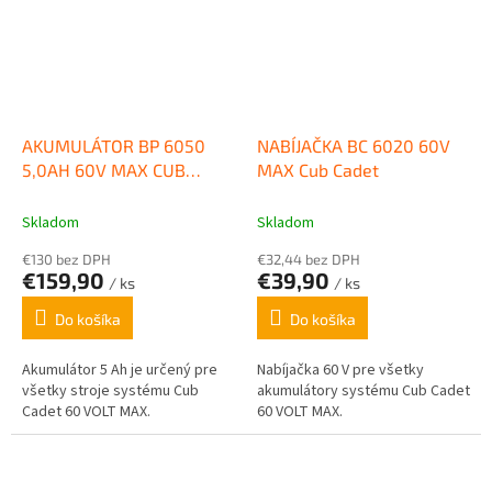
AKUMULÁTOR BP 6050
NABÍJAČKA BC 6020 60V
5,0AH 60V MAX CUB
MAX Cub Cadet
CADET
Skladom
Skladom
€130 bez DPH
€32,44 bez DPH
€159,90
€39,90
/ ks
/ ks
Do košíka
Do košíka
Akumulátor 5 Ah je určený pre
Nabíjačka 60 V pre všetky
všetky stroje systému Cub
akumulátory systému Cub Cadet
Cadet 60 VOLT MAX.
60 VOLT MAX.