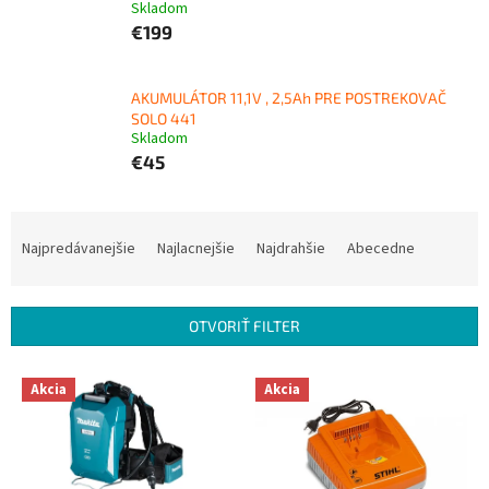
Skladom
€199
AKUMULÁTOR 11,1V , 2,5Ah PRE POSTREKOVAČ
SOLO 441
Skladom
€45
R
a
Najpredávanejšie
Najlacnejšie
Najdrahšie
Abecedne
d
e
n
OTVORIŤ FILTER
i
e
V
p
Akcia
Akcia
ý
r
p
o
i
d
s
u