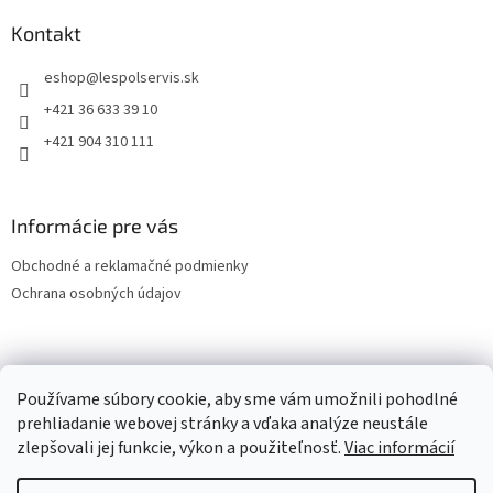
Kontakt
eshop
@
lespolservis.sk
+421 36 633 39 10
+421 904 310 111
Informácie pre vás
Obchodné a reklamačné podmienky
Ochrana osobných údajov
OCHRANA OSOBNÝCH ÚDAJOV
Používame súbory cookie, aby sme vám umožnili pohodlné
prehliadanie webovej stránky a vďaka analýze neustále
zlepšovali jej funkcie, výkon a použiteľnosť.
Viac informácií
Vytvoril Shoptet