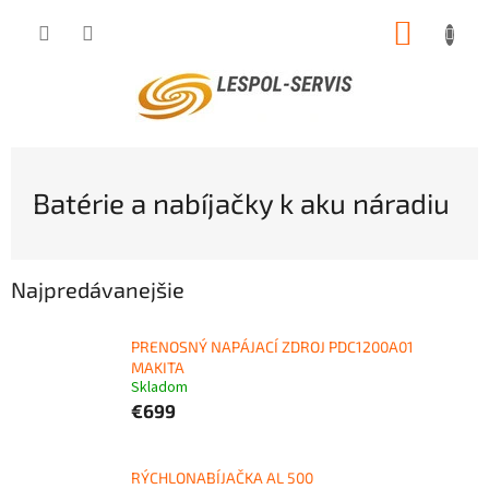
Prejsť
NÁKUP
na
obsah
KOŠÍK
Batérie a nabíjačky k aku náradiu
Najpredávanejšie
PRENOSNÝ NAPÁJACÍ ZDROJ PDC1200A01
MAKITA
Skladom
€699
RÝCHLONABÍJAČKA AL 500