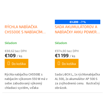
€1 299
–7 %
RÝCHLA NABÍJAČKA
SADA AKUMULÁTOROV A
CH5500E S NABÍJACÍM
NABÍJAČKY AKKU POWER
VÝKONOM 550W EGO
L- BOX "L" STIHL
POWER
Skladom
Skladom
€88,62 bez DPH
€974,80 bez DPH
€109
€1 199
/ ks
/ ks
Do košíka
Do košíka
Rýchla nabíjačka CH5500E s
Sada L-BOX L, 1x rýchlonabíjačka
nabíjacím výkonom 550 W má v
AL 500, 2x akumulátor AP 500 S
sebe zabudovaný výkonný
za zvýhodnenú cenu. Ilustračný
chladiaci systém, vďaka
obrázok.
ktorému nabíja batérie...