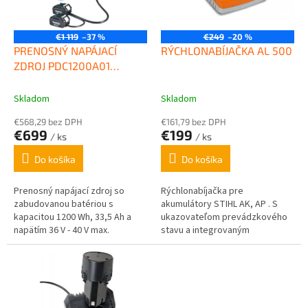
p
k
r
t
o
€1 119
–37 %
€249
–20 %
o
d
PRENOSNÝ NAPÁJACÍ
RÝCHLONABÍJAČKA AL 500
v
u
ZDROJ PDC1200A01
k
MAKITA
t
Skladom
Skladom
o
€568,29 bez DPH
€161,79 bez DPH
v
€699
€199
/ ks
/ ks
Do košíka
Do košíka
Prenosný napájací zdroj so
Rýchlonabíjačka pre
zabudovanou batériou s
akumulátory STIHL AK, AP . S
kapacitou 1200 Wh, 33,5 Ah a
ukazovateľom prevádzkového
napätím 36 V - 40 V max.
stavu a integrovaným
vzduchovým chladením. V
porovnaní s nabíjačkou AL 100
sú nabíjacie...