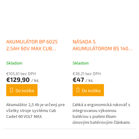
AKUMULÁTOR BP 6025
NÁSADA S
2,5AH 60V MAX CUB
AKUMULÁTOROM BS 140
CADET
EM E-Multi Star® WOLF
GARTEN
Skladom
Skladom
€105,61 bez DPH
€38,21 bez DPH
€129,90
€47
/ ks
/ ks
Do košíka
Do košíka
Akumulátor 2,5 Ah je určený pre
Ľahká a ergonomická rukoväť s
všetky stroje systému Cub
integrovanou výkonnou
Cadet 60 VOLT MAX.
batériou s piatimi lítium-
iónovými batériovými článkami.
• Pre všetky akumulátorové...