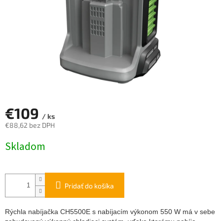
€109
/ ks
€88,62 bez DPH
Jednotková
Skladom
cena:
Pridať do košíka
Rýchla nabíjačka CH5500E s nabíjacím výkonom 550 W má v sebe