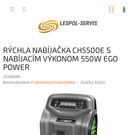
Prejsť
NÁKUP
na
obsah
KOŠÍK
RÝCHLA NABÍJAČKA CH5500E S
NABÍJACÍM VÝKONOM 550W EGO
POWER
30240046
Priemerné
Neohodnotené
Podrobnosti hodnotenia
Značka:
EGGO
hodnotenie
produktu
je
0,0
z
5
hviezdičiek.