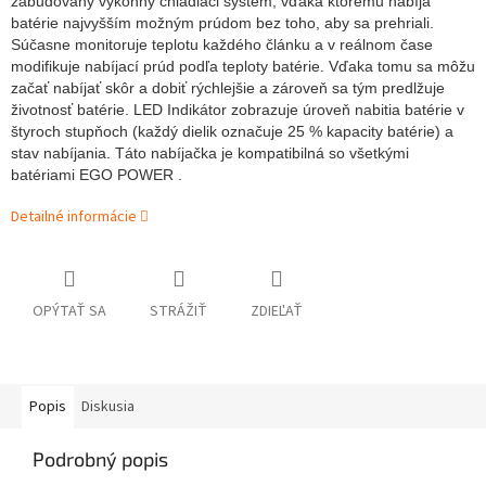
zabudovaný výkonný chladiaci systém, vďaka ktorému nabíja
batérie najvyšším možným prúdom bez toho, aby sa prehriali.
Súčasne monitoruje teplotu každého článku a v reálnom čase
modifikuje nabíjací prúd podľa teploty batérie. Vďaka tomu sa môžu
začať nabíjať skôr a dobiť rýchlejšie a zároveň sa tým predlžuje
životnosť batérie. LED Indikátor zobrazuje úroveň nabitia batérie v
štyroch stupňoch (každý dielik označuje 25 % kapacity batérie) a
stav nabíjania. Táto nabíjačka je kompatibilná so všetkými
batériami EGO POWER .
Detailné informácie
OPÝTAŤ SA
STRÁŽIŤ
ZDIEĽAŤ
Popis
Diskusia
Podrobný popis