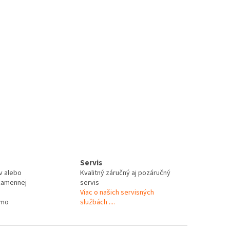
Servis
v alebo
Kvalitný záručný aj pozáručný
kamennej
servis
Viac o našich servisných
rmo
službách ....