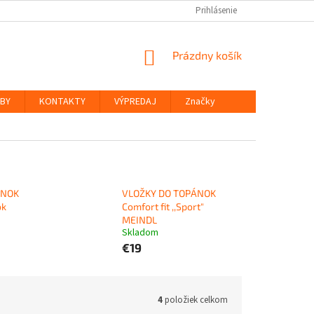
Prihlásenie
NÁKUPNÝ
Prázdny košík
KOŠÍK
ŽBY
KONTAKTY
VÝPREDAJ
Značky
ÁNOK
VLOŽKY DO TOPÁNOK
ok
Comfort fit ,,Sport"
MEINDL
Skladom
€19
4
položiek celkom