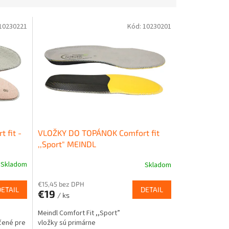
10230221
Kód:
10230201
 fit -
VLOŽKY DO TOPÁNOK Comfort fit
,,Sport" MEINDL
Skladom
Skladom
€15,45 bez DPH
DETAIL
DETAIL
€19
/ ks
Meindl Comfort Fit ,,Sport”
čené pre
vložky sú primárne