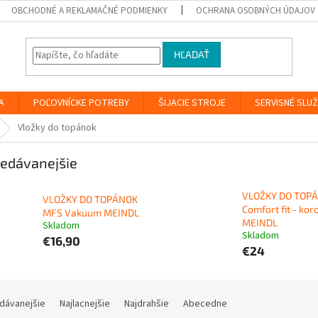
OBCHODNÉ A REKLAMAČNÉ PODMIENKY
OCHRANA OSOBNÝCH ÚDAJOV
HĽADAŤ
A
POĽOVNÍCKE POTREBY
ŠIJACIE STROJE
SERVISNÉ SLU
Vložky do topánok
edávanejšie
VLOŽKY DO TOP
VLOŽKY DO TOPÁNOK
Comfort fit - kor
MFS Vakuum MEINDL
MEINDL
Skladom
Skladom
€16,90
€24
dávanejšie
Najlacnejšie
Najdrahšie
Abecedne