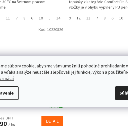
e 30 °C na šetrnom pracom
topánky z kategórie Comfort Fit. 
hviezdičiek.
ame.
vložky je v ohybu vyplnený PU pen
PORON® pod...
2
11
7
8
6
10
5
14
3
9
12
11
7
8
6
10
Kód:
10220826
me súbory cookie, aby sme vám umožnili pohodlné prehliadanie 
 a vďaka analýze neustále zlepšovali jej funkcie, výkon a použiteľn
formácií
KY DO TOPÁNOK Air Active
avenie
Súh
Print MEINDL
Skladom
 bez DPH
DETAIL
,90
/ ks