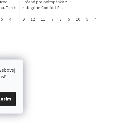
Stred
určené pre poltopánky z
ou. Tlmič
kategórie Comfort Fit.
5
4
13
9
3
12
11
7
8
6
10
5
4
14
13
3
webovej
osť.
lasím