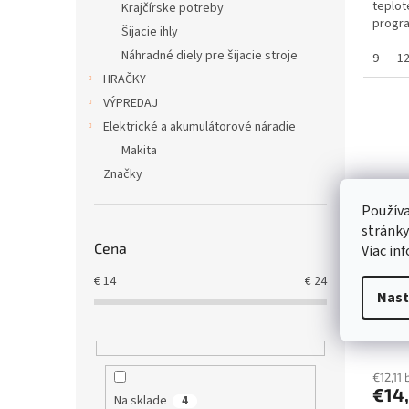
teplot
Krajčírske potreby
progr
Šijacie ihly
Náhradné diely pre šijacie stroje
9
1
HRAČKY
VÝPREDAJ
Elektrické a akumulátorové náradie
Makita
Značky
Používa
stránky
Cena
Viac in
€
14
€
24
VLOŽ
Nast
Soft 
€12,11
€14
Na sklade
4