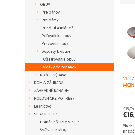
d
OBUV
n
e
e
Pre pánov
V
n
l
ý
i
Pre dámy
p
e
Pre deti a mládež
i
p
Poľovnícka obuv
s
r
Pracovná obuv
p
o
Doplnky k obuvi
r
d
o
u
Ošetrovanie obuvi
d
k
Vložky do topánok
u
t
Nože a výbava
VLOŽ
k
o
DOM A ZÁHRADA
MEIN
t
v
ZÁHRADNÉ NÁRADIE
o
POĽOVNÍCKE POTREBY
v
Lesníctvo
€13,74
€16
ŠIJACIE STROJE
Domáce šijacie stroje
Vložka
Vyšívacie stroje
prispô