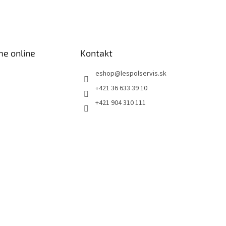
me online
Kontakt
eshop
@
lespolservis.sk
+421 36 633 39 10
+421 904 310 111