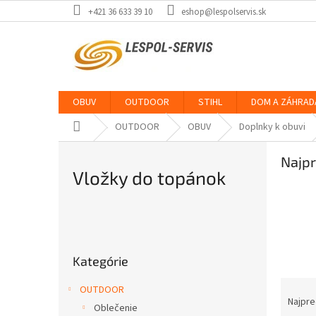
Prejsť
+421 36 633 39 10
eshop@lespolservis.sk
na
obsah
OBUV
OUTDOOR
STIHL
DOM A ZÁHRAD
Domov
OUTDOOR
OBUV
Doplnky k obuvi
Najpr
Vložky do topánok
B
o
Preskočiť
č
Kategórie
kategórie
n
ý
R
OUTDOOR
p
a
Najpre
Oblečenie
a