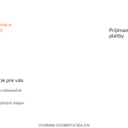
ý
p
i
s
u
Prijíma
platby
ie pre vás
 reklamačné
obných údajov
OCHRANA OSOBNÝCH ÚDAJOV