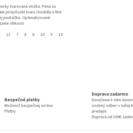
icky tvarovaná vložka. Pena sa
le prispôsobí tvaru chodidla a tlmí
ej podrážke. Optimalizované
anie vlhkosti.
2
11
7
8
6
10
5
13
3
O
v
l
á
d
a
c
i
e
Doprava zadarmo
p
Bezpečné platby
Doručenie k Vám domo
r
Možnosť bezpečnej on-line
osobný odber v našej 
v
Platby
predajni.
k
Doprava od 100€ zada
y
v