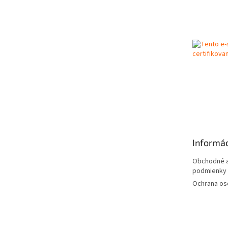
Z
á
p
ä
t
i
e
Informác
Obchodné a
podmienky
Ochrana os