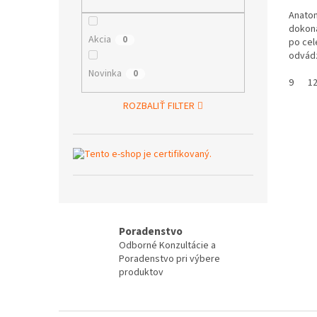
Anatom
dokona
Akcia
0
po cel
odvádz
Novinka
0
9
1
ROZBALIŤ FILTER
Poradenstvo
Odborné Konzultácie a
Poradenstvo pri výbere
produktov