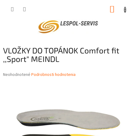
Prejsť
NÁKUP
na
obsah
KOŠÍK
VLOŽKY DO TOPÁNOK Comfort fit
,,Sport" MEINDL
Priemerné
Neohodnotené
Podrobnosti hodnotenia
hodnotenie
produktu
je
0,0
z
5
hviezdičiek.