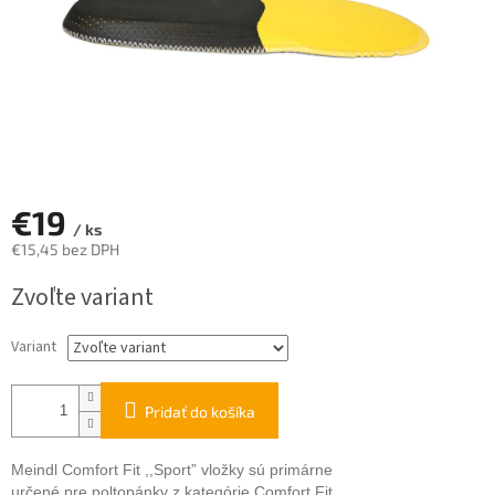
€19
/ ks
€15,45 bez DPH
Jednotková
Zvoľte variant
cena:
Variant
Pridať do košíka
Meindl Comfort Fit ,,Sport” vložky
sú
primárne
určené
pre
pol
topánky
z kategórie
Comfort
Fit
.