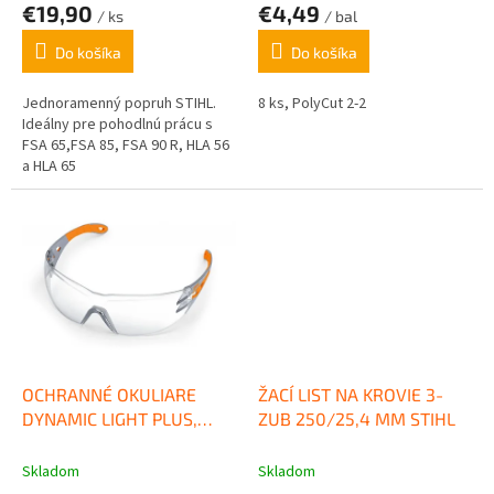
v
€19,90
€4,49
/ ks
/ bal
Do košíka
Do košíka
Jednoramenný popruh STIHL.
8 ks, PolyCut 2-2
Ideálny pre pohodlnú prácu s
FSA 65,FSA 85, FSA 90 R, HLA 56
a HLA 65
OCHRANNÉ OKULIARE
ŽACÍ LIST NA KROVIE 3-
DYNAMIC LIGHT PLUS,
ZUB 250/25,4 MM STIHL
ČÍRE STIHL
Skladom
Skladom