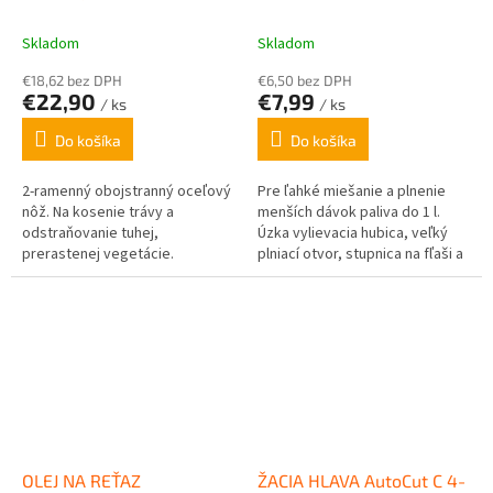
Skladom
Skladom
€18,62 bez DPH
€6,50 bez DPH
€22,90
€7,99
/ ks
/ ks
Do košíka
Do košíka
2-ramenný obojstranný oceľový
Pre ľahké miešanie a plnenie
nôž. Na kosenie trávy a
menších dávok paliva do 1 l.
odstraňovanie tuhej,
Úzka vylievacia hubica, veľký
prerastenej vegetácie.
plniací otvor, stupnica na fľaši a
vo viečku, uzatvárateľná.
OLEJ NA REŤAZ
ŽACIA HLAVA AutoCut C 4-