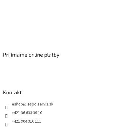
Prijímame online platby
Kontakt
eshop
@
lespolservis.sk
+421 36 633 39 10
+421 904 310 111