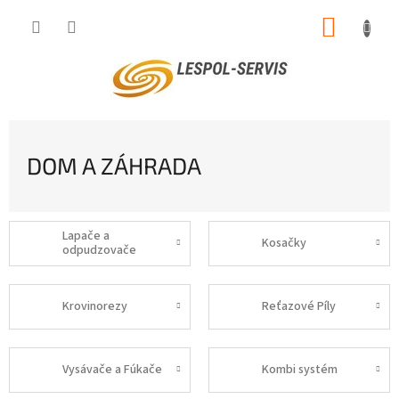
Prejsť
NÁKUP
na
obsah
KOŠÍK
DOM A ZÁHRADA
Lapače a
Kosačky
odpudzovače
Krovinorezy
Reťazové Píly
Vysávače a Fúkače
Kombi systém