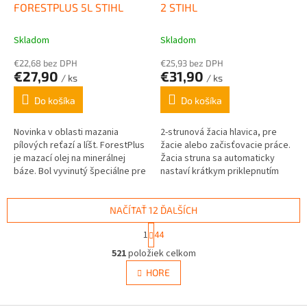
FORESTPLUS 5L STIHL
2 STIHL
Skladom
Skladom
€22,68 bez DPH
€25,93 bez DPH
€27,90
€31,90
/ ks
/ ks
Do košíka
Do košíka
Novinka v oblasti mazania
2-strunová žacia hlavica, pre
pílových reťazí a líšt. ForestPlus
žacie alebo začisťovacie práce.
je mazací olej na minerálnej
Žacia struna sa automaticky
báze. Bol vyvinutý špeciálne pre
nastaví krátkym priklepnutím
cenovo citlivé trhy východnej...
žacej hlavy o zem. Obsahuje 2 x
3,5m silónu / priemer 2,0mm.
NAČÍTAŤ 12 ĎALŠÍCH
S
1
44
t
O
r
521
položiek celkom
v
á
l
HORE
n
á
k
d
o