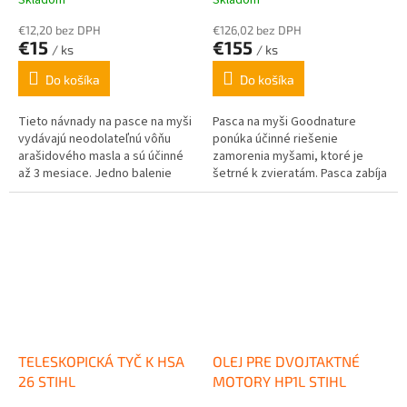
€12,20 bez DPH
€126,02 bez DPH
€15
€155
/ ks
/ ks
Do košíka
Do košíka
Tieto návnady na pasce na myši
Pasca na myši Goodnature
vydávajú neodolateľnú vôňu
ponúka účinné riešenie
arašidového masla a sú účinné
zamorenia myšami, ktoré je
až 3 mesiace. Jedno balenie
šetrné k zvieratám. Pasca zabíja
obsahuje dve nástrahy.
myši rýchlo a bez utrpenia,
automaticky sa...
TELESKOPICKÁ TYČ K HSA
OLEJ PRE DVOJTAKTNÉ
26 STIHL
MOTORY HP1L STIHL