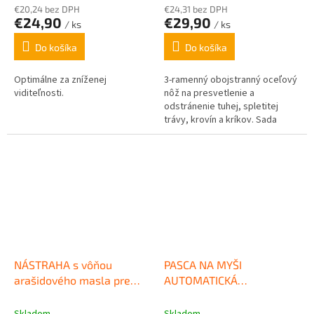
€20,24 bez DPH
€24,31 bez DPH
€24,90
€29,90
/ ks
/ ks
Do košíka
Do košíka
Optimálne za zníženej
3-ramenný obojstranný oceľový
viditeľnosti.
nôž na presvetlenie a
odstránenie tuhej, spletitej
trávy, krovín a kríkov. Sada
10ks. Cena za 1ks s DPH.
NÁSTRAHA s vôňou
PASCA NA MYŠI
arašidového masla pre
AUTOMATICKÁ
pascu na myši 483438
GOODNATURE 483438
GOODNATURE
Skladom
Skladom