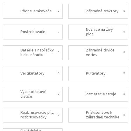
Pôdne jamkovače
Záhradné traktory
Nožnice na živý
Postrekovače
plot
Batérie a nabíjačky
Záhradné drviče
k aku náradiu
vetiev
Vertikutátory
Kultivátory
Vysokotlakové
Zametacie stroje
čističe
Rozbrusovacie píly,
Príslušenstvo k
rozbrusovačky
záhradnej technike