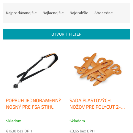
R
a
Najpredávanejšie
Najlacnejšie
Najdrahšie
Abecedne
d
e
n
OTVORIŤ FILTER
i
e
V
p
ý
r
p
o
i
d
s
u
p
k
r
t
o
o
d
POPRUH JEDNORAMENNÝ
SADA PLASTOVÝCH
v
u
NOSNÝ PRE FSA STIHL
NOŽOV PRE POLYCUT 2-2
k
STIHL
t
Skladom
Skladom
o
€16,18 bez DPH
€3,65 bez DPH