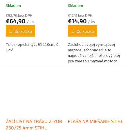
Skladom
Skladom
€52,76 bez DPH
€12,11 bez DPH
€64,90
€14,90
/ ks
/ ks
Do košíka
Do košíka
Teleskopická tyč, 95-110cm, 0-
Zásluhou svojej vynikajúcej
125°
mazacej schopnosti je to
najpoužívanejší motorový olej
pre zmesou mazané motory
v ručnom motorovom náradí
v Európe. Tento motorový...
ŽACÍ LIST NA TRÁVU 2-ZUB
FĽAŠA NA MIEŠANIE STIHL
230/25,4mm STIHL