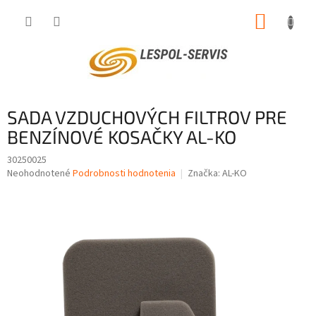
Prejsť
NÁKUP
na
obsah
KOŠÍK
SADA VZDUCHOVÝCH FILTROV PRE
BENZÍNOVÉ KOSAČKY AL-KO
30250025
Priemerné
Neohodnotené
Podrobnosti hodnotenia
Značka:
AL-KO
hodnotenie
produktu
je
0,0
z
5
hviezdičiek.