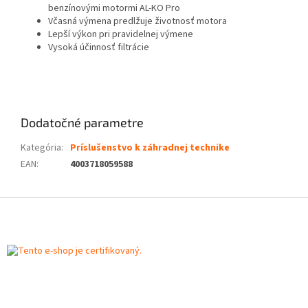
benzínovými motormi AL-KO Pro
Včasná výmena predlžuje životnosť motora
Lepší výkon pri pravidelnej výmene
Vysoká účinnosť filtrácie
Dodatočné parametre
Kategória
:
Príslušenstvo k záhradnej technike
EAN
:
4003718059588
Z
á
p
ä
t
i
e