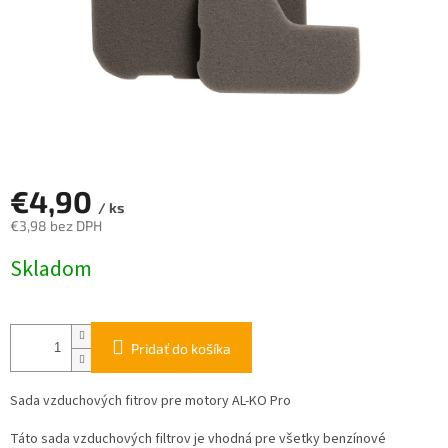
€4,90
/ ks
€3,98 bez DPH
Jednotková
Skladom
cena:
Pridať do košíka
Sada vzduchových fitrov pre motory AL-KO Pro
Táto sada vzduchových filtrov je vhodná pre všetky benzínové