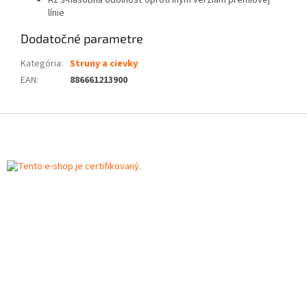
Až 3-násobná odolnosť oproti iným verziám prémiovej
línie
Dodatočné parametre
Kategória
:
Struny a cievky
EAN
:
886661213900
Z
á
p
ä
t
i
e