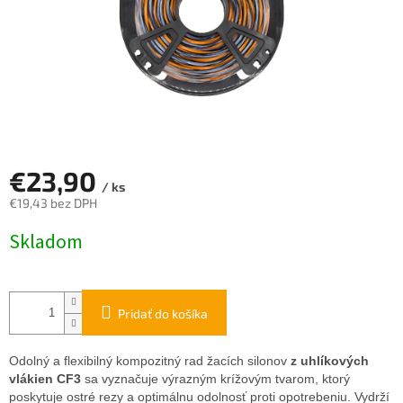
€23,90
/ ks
€19,43 bez DPH
Jednotková
Skladom
cena:
Pridať do košíka
Odolný a flexibilný kompozitný rad žacích silonov
z uhlíkových
vlákien CF3
sa vyznačuje výrazným krížovým tvarom, ktorý
poskytuje ostré rezy a optimálnu odolnosť proti opotrebeniu. Vydrží