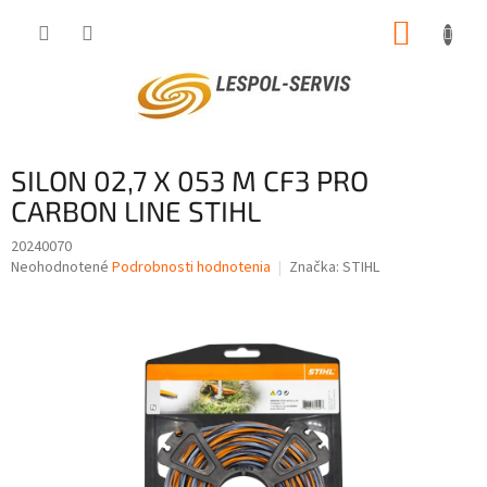
Prejsť
NÁKUP
na
obsah
KOŠÍK
SILON 02,7 X 053 M CF3 PRO
CARBON LINE STIHL
20240070
Priemerné
Neohodnotené
Podrobnosti hodnotenia
Značka:
STIHL
hodnotenie
produktu
je
0,0
z
5
hviezdičiek.