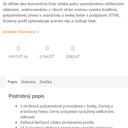
3x dlhšie ako konvenčná línia vďaka jadru vystuženému uhlíkovými
vláknami, orámovanému z oboch strán vrstvou vysoko kvalitnej
polyamidovej zmesi v oranžovej a šedej farbe s podpisom STIHL.
Krútený profil optimalizuje prenos sily a znižuje hluk.
Detailné informácie
OPÝTAŤ SA
STRÁŽIŤ
ZDIEĽAŤ
Popis
Diskusia
Značka
Podrobný popis
3-zložkové polyamidové prevedenie v šedej, čiernej a
oranžovej farbe; čierny polyamid vystužený uhlíkovými
vláknami
Znížená hlučnosť vďaka skrútenému profilu