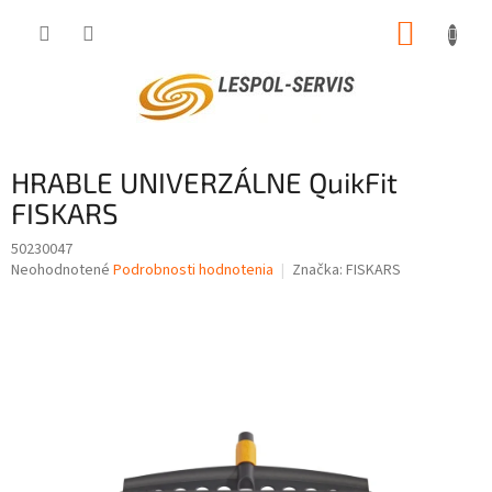
Prejsť
NÁKUP
na
obsah
KOŠÍK
HRABLE UNIVERZÁLNE QuikFit
FISKARS
50230047
Priemerné
Neohodnotené
Podrobnosti hodnotenia
Značka:
FISKARS
hodnotenie
produktu
je
0,0
z
5
hviezdičiek.