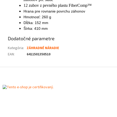
12 zubov z pevného plastu FiberComp™
Hrana pre rovnanie povrchu záhonov
Hmotnosť: 260 g
Dĺžka: 152 mm
Šírka: 410 mm
Dodatočné parametre
Kategória
:
ZÁHRADNÉ NÁRADIE
EAN
:
6411501350510
Z
á
p
ä
t
i
e