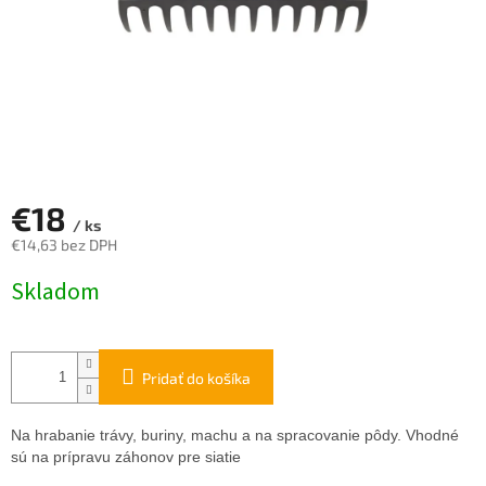
€18
/ ks
€14,63 bez DPH
Jednotková
Skladom
cena:
Pridať do košíka
Na hrabanie trávy, buriny, machu a na spracovanie pôdy. Vhodné
sú na prípravu záhonov pre siatie