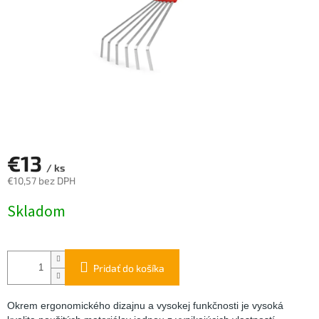
€13
/ ks
€10,57 bez DPH
Jednotková
Skladom
cena:
Pridať do košíka
Okrem ergonomického dizajnu a vysokej funkčnosti je vysoká