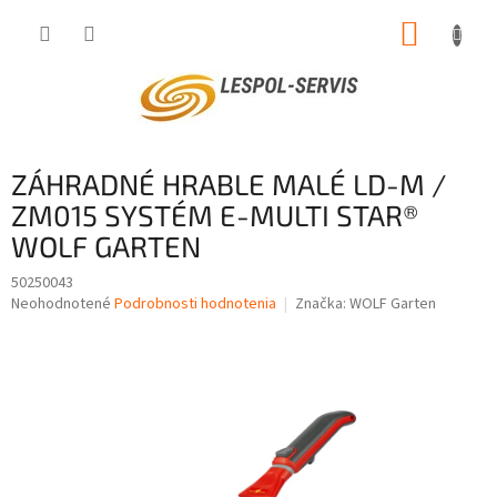
Prejsť
NÁKUP
na
obsah
KOŠÍK
ZÁHRADNÉ HRABLE MALÉ LD-M /
ZM015 SYSTÉM E-MULTI STAR®
WOLF GARTEN
50250043
Priemerné
Neohodnotené
Podrobnosti hodnotenia
Značka:
WOLF Garten
hodnotenie
produktu
je
0,0
z
5
hviezdičiek.