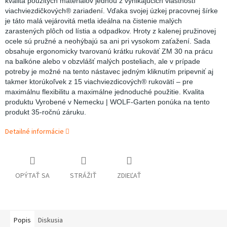
kvalita použitých materiálov jednou z vynikajúcich vlastností
viachviezdičkových® zariadení. Vďaka svojej úzkej pracovnej šírke
je táto malá vejárovitá metla ideálna na čistenie malých
zarastených plôch od lístia a odpadkov. Hroty z kalenej pružinovej
ocele sú pružné a neohýbajú sa ani pri vysokom zaťažení. Sada
obsahuje ergonomicky tvarovanú krátku rukoväť ZM 30 na prácu
na balkóne alebo v obzvlášť malých posteliach, ale v prípade
potreby je možné na tento nástavec jedným kliknutím pripevniť aj
takmer ktorúkoľvek z 15 viachviezdicových® rukovätí – pre
maximálnu flexibilitu a maximálne jednoduché použitie. Kvalita
produktu Vyrobené v Nemecku | WOLF-Garten ponúka na tento
produkt 35-ročnú záruku.
Detailné informácie
OPÝTAŤ SA
STRÁŽIŤ
ZDIEĽAŤ
Popis
Diskusia