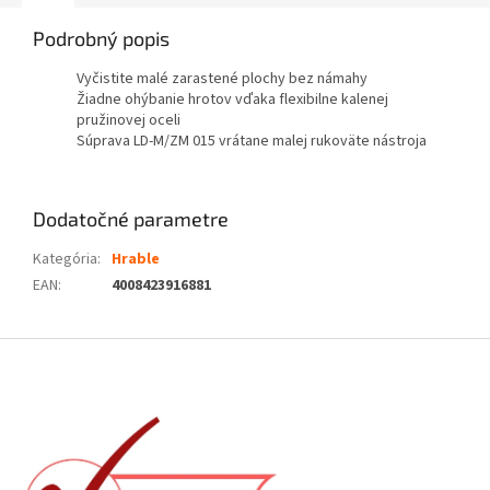
Podrobný popis
Vyčistite malé zarastené plochy bez námahy
Žiadne ohýbanie hrotov vďaka flexibilne kalenej
pružinovej oceli
Súprava LD-M/ZM 015 vrátane malej rukoväte nástroja
Dodatočné parametre
Kategória
:
Hrable
EAN
:
4008423916881
Z
á
p
ä
t
i