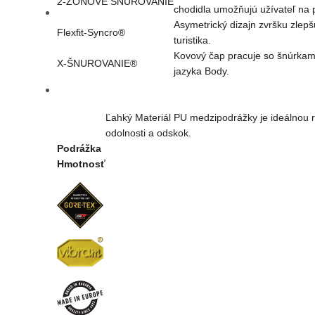
2-ZÓNOVÉ ŠNUROVANIE
chodidla umožňujú užívateľ na 
Asymetrický dizajn zvršku zlepš
Flexfit-Syncro®
turistika.
Kovový čap pracuje so šnúrkami
X-ŠNUROVANIE®
jazyka Body.
Ľahký Materiál PU medzipodrážky je ideálnou
odolnosti a odskok.
Podrážka
Hmotnosť