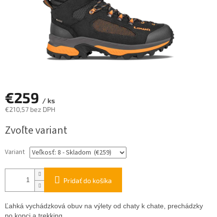
€259
/ ks
€210,57 bez DPH
Jednotková
Zvoľte variant
cena:
Variant
Pridať do košíka
Ľahká vychádzková obuv na výlety od chaty k chate, prechádzky
po kopci a trekking.