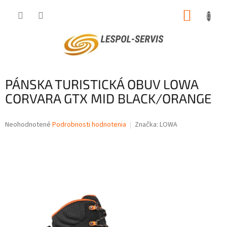
Prejsť
NÁKUP
na
obsah
KOŠÍK
PÁNSKA TURISTICKÁ OBUV LOWA
CORVARA GTX MID BLACK/ORANGE
Priemerné
Neohodnotené
Podrobnosti hodnotenia
Značka:
LOWA
hodnotenie
produktu
je
0,0
z
5
hviezdičiek.