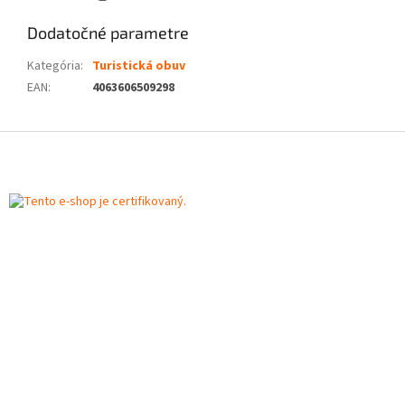
Dodatočné parametre
Kategória
:
Turistická obuv
EAN
:
4063606509298
Z
á
p
ä
t
i
e