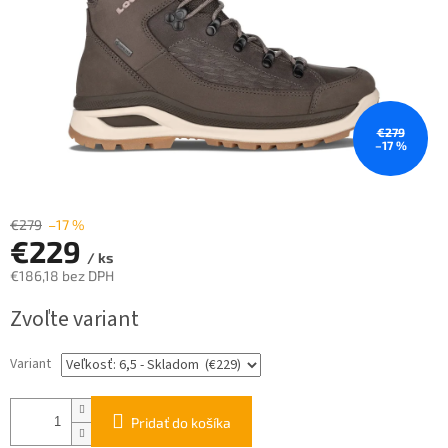
€279
–17 %
€279
–17 %
€229
/ ks
€186,18 bez DPH
Jednotková
Zvoľte variant
cena:
Variant
Pridať do košíka