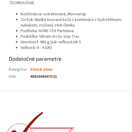
TECHNOLÓGIE:
Konštrukcia: vstrekovaná, Monowrap
Zvršok: hladká lisovaná koža v kombinácii s hydrofóbnym
nubukom, zvýšený strih členku
Podšívka: GORE-TEX Partelana
Podrážka: Vibram Arctic Grip Trac
Hmotnosť: 980 g/pár veľkosti UK 5
Veľkosti: 4 - 9 (UK)
Dodatočné parametre
Kategória
:
Zimná obuv
EAN
:
4063606607321
Z
á
p
ä
t
i