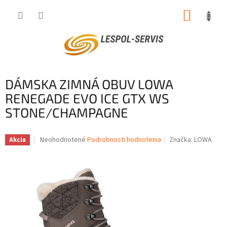
Prejsť
NÁKUP
na
obsah
KOŠÍK
DÁMSKA ZIMNÁ OBUV LOWA
RENEGADE EVO ICE GTX WS
STONE/CHAMPAGNE
Priemerné
Neohodnotené
Podrobnosti hodnotenia
Značka:
LOWA
Akcia
hodnotenie
produktu
je
0,0
z
5
hviezdičiek.