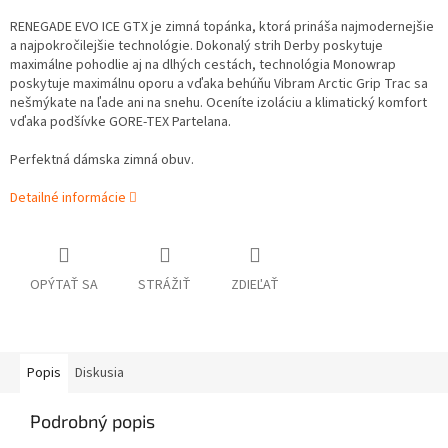
RENEGADE EVO ICE GTX je zimná topánka, ktorá prináša najmodernejšie
a najpokročilejšie technológie. Dokonalý strih Derby poskytuje
maximálne pohodlie aj na dlhých cestách, technológia Monowrap
poskytuje maximálnu oporu a vďaka behúňu Vibram Arctic Grip Trac sa
nešmýkate na ľade ani na snehu. Oceníte izoláciu a klimatický komfort
vďaka podšívke GORE-TEX Partelana.
Perfektná dámska zimná obuv.
Detailné informácie
OPÝTAŤ SA
STRÁŽIŤ
ZDIEĽAŤ
Popis
Diskusia
Podrobný popis