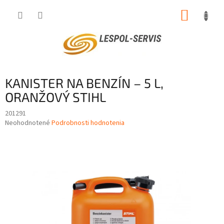
Prejsť
NÁKUP
na
obsah
KOŠÍK
KANISTER NA BENZÍN – 5 L,
ORANŽOVÝ STIHL
201291
Priemerné
Neohodnotené
Podrobnosti hodnotenia
hodnotenie
produktu
je
0,0
z
5
hviezdičiek.