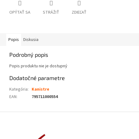
OPÝTAŤ SA
STRÁŽIŤ
ZDIEĽAŤ
Popis
Diskusia
Podrobný popis
Popis produktu nie je dostupný
Dodatočné parametre
Kategória
:
Kanistre
EAN
:
795711000554
Z
á
p
ä