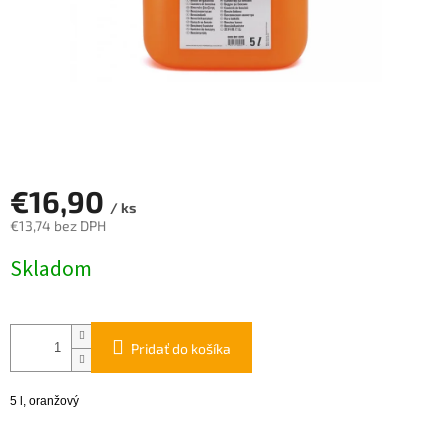
€16,90
/ ks
€13,74 bez DPH
Jednotková
Skladom
cena:
Pridať do košíka
5 l, oranžový