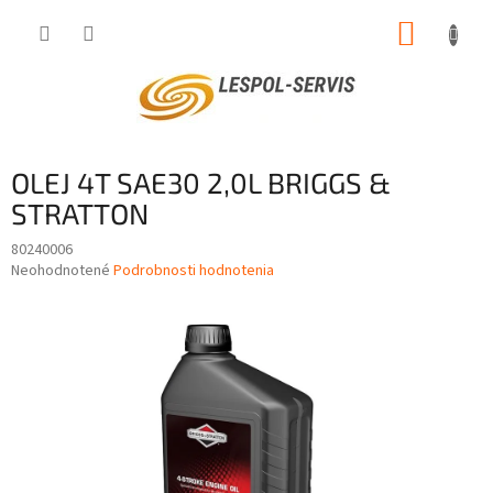
Prejsť
NÁKUP
na
obsah
KOŠÍK
OLEJ 4T SAE30 2,0L BRIGGS &
STRATTON
80240006
Priemerné
Neohodnotené
Podrobnosti hodnotenia
hodnotenie
produktu
je
0,0
z
5
hviezdičiek.