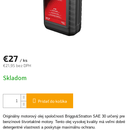
€27
/ ks
€21,95 bez DPH
Jednotková
Skladom
cena:
Pridať do košíka
Originálny motorový olej spoločnosti Briggs&Stratton SAE 30 určený pre
benzínové štvortaktné motory. Tento olej vysokej kvality má veľmi dobré
detergentné vlastnosti a poskytuje maximálnu ochranu.