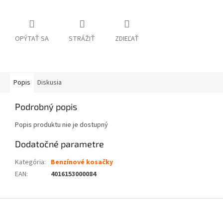
OPÝTAŤ SA
STRÁŽIŤ
ZDIEĽAŤ
Popis
Diskusia
Podrobný popis
Popis produktu nie je dostupný
Dodatočné parametre
Kategória
:
Benzínové kosačky
EAN
:
4016153000084
Z
á