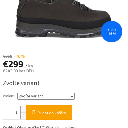
€359
–16 %
€359
–16 %
€299
/ ks
€243,09 bez DPH
Jednotková
Zvoľte variant
cena:
Variant
Pridať do košíka
Kvalitná Obuv značky LOWA u nás v eshope.