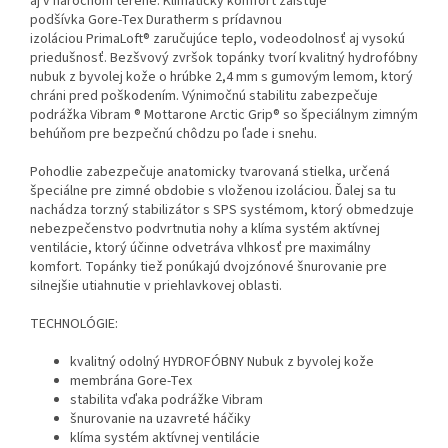
aj v náročnom teréne. Klimatický komfort zaisťuje
podšívka Gore-Tex Duratherm s prídavnou
izoláciou PrimaLoft® zaručujúce teplo, vodeodolnosť aj vysokú
priedušnosť. Bezšvový zvršok topánky tvorí kvalitný hydrofóbny
nubuk z byvolej kože o hrúbke 2,4 mm s gumovým lemom, ktorý
chráni pred poškodením. Výnimočnú stabilitu zabezpečuje
podrážka Vibram ® Mottarone Arctic Grip® so špeciálnym zimným
behúňom pre bezpečnú chôdzu po ľade i snehu.
Pohodlie zabezpečuje anatomicky tvarovaná stielka, určená
špeciálne pre zimné obdobie s vloženou izoláciou. Ďalej sa tu
nachádza torzný stabilizátor s SPS systémom, ktorý obmedzuje
nebezpečenstvo podvrtnutia nohy a klíma systém aktívnej
ventilácie, ktorý účinne odvetráva vlhkosť pre maximálny
komfort. Topánky tiež ponúkajú dvojzónové šnurovanie pre
silnejšie utiahnutie v priehlavkovej oblasti.
TECHNOLÓGIE:
kvalitný odolný HYDROFÓBNY Nubuk z byvolej kože
membrána Gore-Tex
stabilita vďaka podrážke Vibram
šnurovanie na uzavreté háčiky
klíma systém aktívnej ventilácie