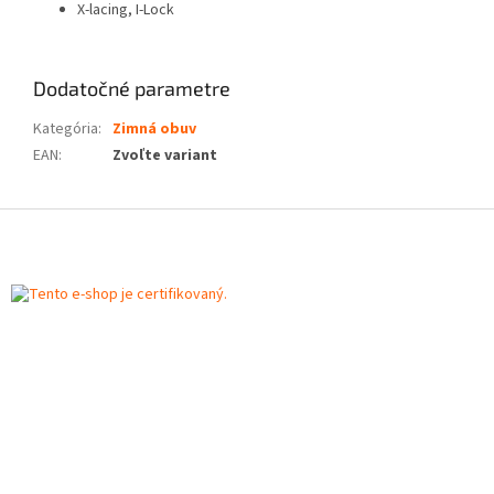
X-lacing, I-Lock
Dodatočné parametre
Kategória
:
Zimná obuv
EAN
:
Zvoľte variant
Z
á
p
ä
t
i
e