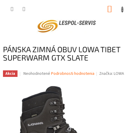
Prejsť
NÁKUP
na
obsah
KOŠÍK
PÁNSKA ZIMNÁ OBUV LOWA TIBET
SUPERWARM GTX SLATE
Priemerné
Neohodnotené
Podrobnosti hodnotenia
Značka:
LOWA
Akcia
hodnotenie
produktu
je
0,0
z
5
hviezdičiek.