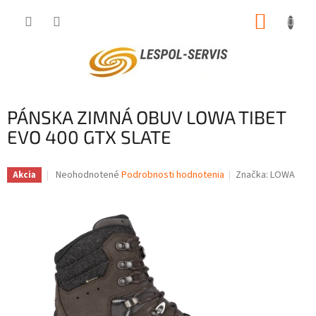
Prejsť
NÁKUP
na
obsah
KOŠÍK
PÁNSKA ZIMNÁ OBUV LOWA TIBET
EVO 400 GTX SLATE
Priemerné
Neohodnotené
Podrobnosti hodnotenia
Značka:
LOWA
Akcia
hodnotenie
produktu
je
0,0
z
5
hviezdičiek.