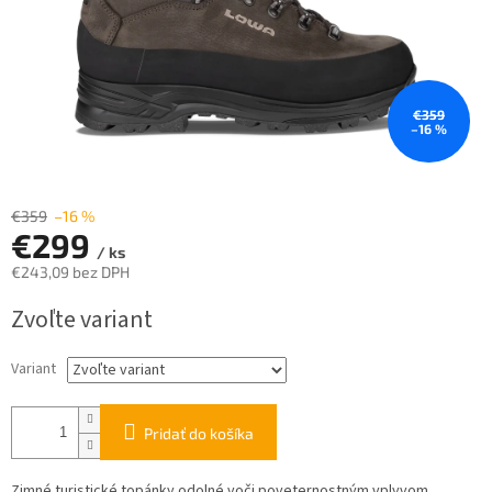
€359
–16 %
€359
–16 %
€299
/ ks
€243,09 bez DPH
Jednotková
Zvoľte variant
cena:
Variant
Pridať do košíka
Zimné turistické topánky odolné voči poveternostným vplyvom .