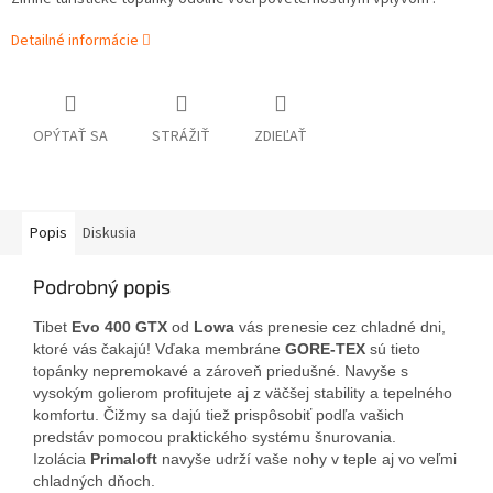
Detailné informácie
OPÝTAŤ SA
STRÁŽIŤ
ZDIEĽAŤ
Popis
Diskusia
Podrobný popis
Tibet
Evo 400 GTX
od
Lowa
vás prenesie cez chladné dni,
ktoré vás čakajú! Vďaka membráne
GORE-TEX
sú tieto
topánky nepremokavé a zároveň priedušné. Navyše s
vysokým golierom profitujete aj z väčšej stability a tepelného
komfortu. Čižmy sa dajú tiež prispôsobiť podľa vašich
predstáv pomocou praktického systému šnurovania.
Izolácia
Primaloft
navyše udrží vaše nohy v teple aj vo veľmi
chladných dňoch.