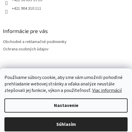
+421 36 633 39 10
+421 904 310 111
Informácie pre vás
Obchodné a reklamačné podmienky
Ochrana osobných údajov
OCHRANA OSOBNÝCH ÚDAJOV
Používame súbory cookie, aby sme vám umožnili pohodlné
prehliadanie webovej stránky a vďaka analýze neustále
zlepšovali jej funkcie, výkon a použiteľnosť.
Viac informácií
Vytvoril Shoptet
Nastavenie
Copyright 2026
LESPOL - SERVIS, s.r.o.
. Všetky práva vyhradené.
Súhlasím
Upraviť nastavenie cookies
Vitajte v našom e-Shope.