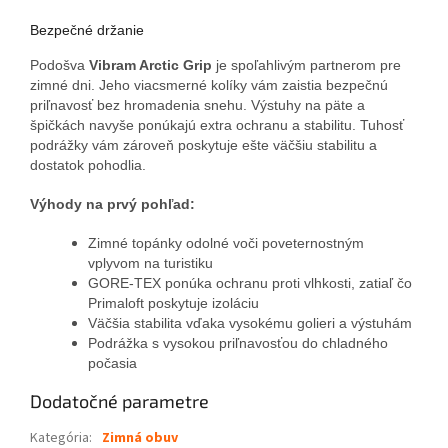
Bezpečné držanie
Podošva
Vibram Arctic Grip
je spoľahlivým partnerom pre
zimné dni. Jeho viacsmerné kolíky vám zaistia bezpečnú
priľnavosť bez hromadenia snehu. Výstuhy na päte a
špičkách navyše ponúkajú extra ochranu a stabilitu. Tuhosť
podrážky vám zároveň poskytuje ešte väčšiu stabilitu a
dostatok pohodlia.
Výhody na prvý pohľad:
Zimné topánky odolné voči poveternostným
vplyvom na turistiku
GORE-TEX ponúka ochranu proti vlhkosti, zatiaľ čo
Primaloft poskytuje izoláciu
Väčšia stabilita vďaka vysokému golieri a výstuhám
Podrážka s vysokou priľnavosťou do chladného
počasia
Dodatočné parametre
Kategória
:
Zimná obuv