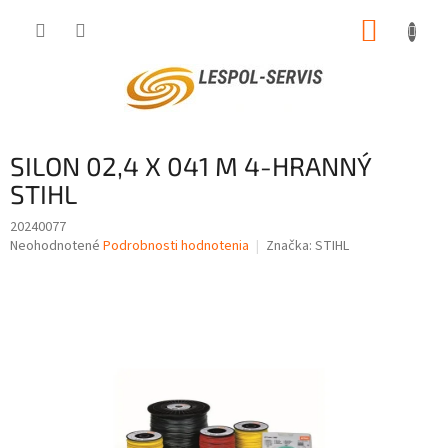
Prejsť
NÁKUP
na
obsah
KOŠÍK
SILON 02,4 X 041 M 4-HRANNÝ
STIHL
20240077
Priemerné
Neohodnotené
Podrobnosti hodnotenia
Značka:
STIHL
hodnotenie
produktu
je
0,0
z
5
hviezdičiek.