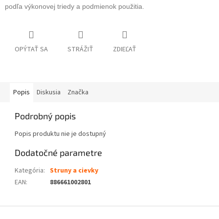
podľa výkonovej triedy a podmienok použitia.
OPÝTAŤ SA
STRÁŽIŤ
ZDIEĽAŤ
Popis
Diskusia
Značka
Podrobný popis
Popis produktu nie je dostupný
Dodatočné parametre
Kategória
:
Struny a cievky
EAN
:
886661002801
Z