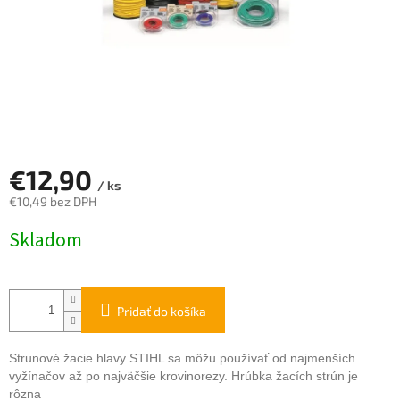
€12,90
/ ks
€10,49 bez DPH
Jednotková
Skladom
cena:
Pridať do košíka
Strunové žacie hlavy STIHL sa môžu používať od najmenších
vyžínačov až po najväčšie krovinorezy. Hrúbka žacích strún je
rôzna