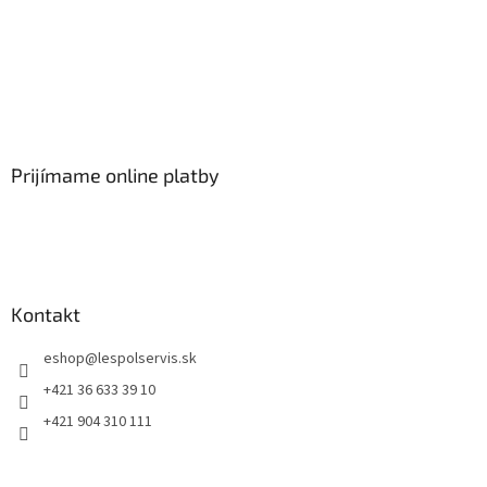
Prijímame online platby
Kontakt
eshop
@
lespolservis.sk
+421 36 633 39 10
+421 904 310 111