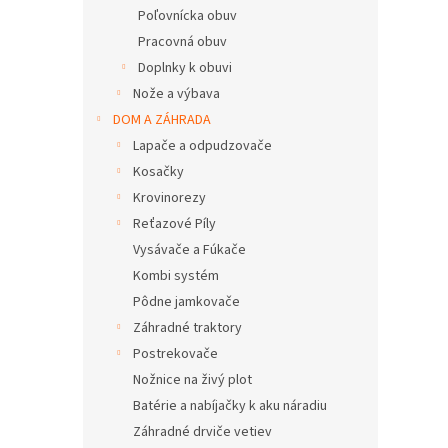
Poľovnícka obuv
Pracovná obuv
Doplnky k obuvi
Nože a výbava
DOM A ZÁHRADA
Lapače a odpudzovače
Kosačky
Krovinorezy
Reťazové Píly
Vysávače a Fúkače
Kombi systém
Pôdne jamkovače
Záhradné traktory
Postrekovače
Nožnice na živý plot
Batérie a nabíjačky k aku náradiu
Záhradné drviče vetiev