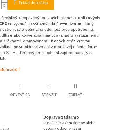
Pridať do košíka
 flexibilný kompozitný rad žacích silonov
z uhlíkových
 CF3
sa vyznačuje výrazným krížovým tvarom, ktorý
e ostré rezy a optimálnu odolnosť proti opotrebeniu.
x dlhšie ako konvenčná línia vďaka jadru vystuženému
mi vláknami, orámovanému z oboch strán vrstvou
valitnej polyamidovej zmesi v oranžovej a šedej farbe
om STIHL. Krútený profil optimalizuje prenos sily a
luk.
informácie
OPÝTAŤ SA
STRÁŽIŤ
ZDIEĽAŤ
Doprava zadarmo
Doručenie k Vám domov alebo
-line
osobný odber v našej