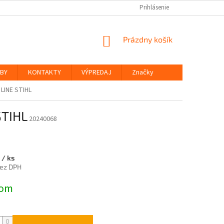
Prihlásenie
NÁKUPNÝ
Prázdny košík
KOŠÍK
ŽBY
KONTAKTY
VÝPREDAJ
Značky
LINE STIHL
STIHL
20240068
5
/ ks
bez DPH
ová
dom