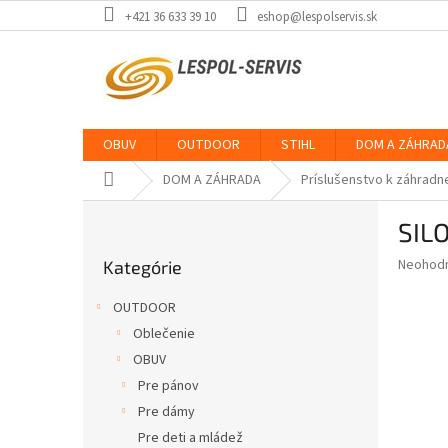
Prejsť
+421 36 633 39 10
eshop@lespolservis.sk
na
obsah
OBUV
OUTDOOR
STIHL
DOM A ZÁHRAD
Domov
DOM A ZÁHRADA
Príslušenstvo k záhradn
B
SIL
o
Preskočiť
č
Priemer
Neohod
Kategórie
kategórie
n
hodnote
ý
produkt
OUTDOOR
p
je
Oblečenie
0,0
a
z
OBUV
n
5
e
Pre pánov
hviezdič
l
Pre dámy
Pre deti a mládež