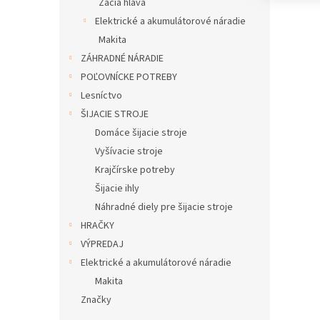
Žacia hlava
Elektrické a akumulátorové náradie
Makita
ZÁHRADNÉ NÁRADIE
POĽOVNÍCKE POTREBY
Lesníctvo
ŠIJACIE STROJE
Domáce šijacie stroje
Vyšívacie stroje
Krajčírske potreby
Šijacie ihly
Náhradné diely pre šijacie stroje
HRAČKY
VÝPREDAJ
Elektrické a akumulátorové náradie
Makita
Značky