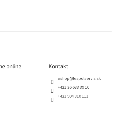
me online
Kontakt
eshop
@
lespolservis.sk
+421 36 633 39 10
+421 904 310 111