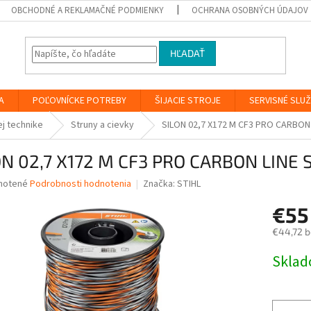
OBCHODNÉ A REKLAMAČNÉ PODMIENKY
OCHRANA OSOBNÝCH ÚDAJOV
HĽADAŤ
A
POĽOVNÍCKE POTREBY
ŠIJACIE STROJE
SERVISNÉ SLU
ej technike
Struny a cievky
SILON 02,7 X172 M CF3 PRO CARBON 
ON 02,7 X172 M CF3 PRO CARBON LINE 
né
notené
Podrobnosti hodnotenia
Značka:
STIHL
nie
€5
u
€44,72 
Jednotk
Skla
cena:
iek.