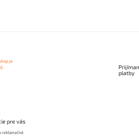
Prijíma
platby
ie pre vás
 reklamačné