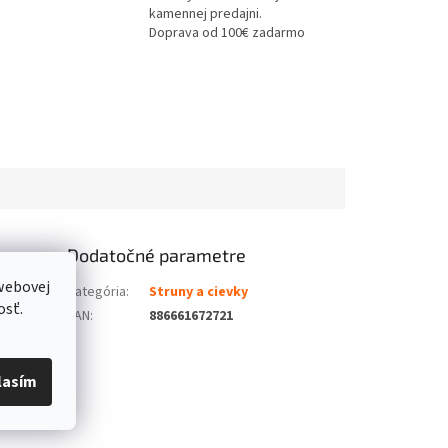
kamennej predajni.
Doprava od 100€ zadarmo
Dodatočné parametre
webovej
ierny
Kategória
:
Struny a cievky
osť.
EAN
:
886661672721
lasím