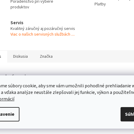
Poradenstvo pri výbere
Platby
produktov
Servis
Kvalitný záručný aj pozáručný servis
Viac o našich servisných službách ....
s
Diskusia
Značka
robný popis
me súbory cookie, aby sme vám umožnili pohodlné prehliadanie 
3-zložkové polyamidové prevedenie v šedej, čiernej a oranžovej farbe; č
 a vďaka analýze neustále zlepšovali jej funkcie, výkon a použiteľn
polyamid vystužený uhlíkovými vláknami
formácií
Znížená hlučnosť vďaka skrútenému profilu
Až 3-násobná odolnosť oproti iným verziám prémiovej línie
avenie
Súh