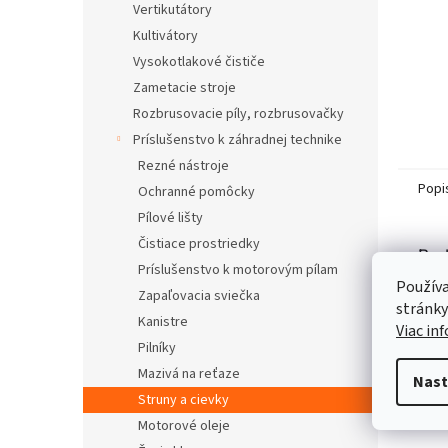
Vertikutátory
Kultivátory
Vysokotlakové čističe
Zametacie stroje
Rozbrusovacie píly, rozbrusovačky
Príslušenstvo k záhradnej technike
Rezné nástroje
Popi
Ochranné pomôcky
Pílové lišty
Čistiace prostriedky
Pod
Príslušenstvo k motorovým pílam
Používa
Zapaľovacia sviečka
stránky
Kanistre
Viac in
Pilníky
Mazivá na reťaze
Nast
Struny a cievky
Motorové oleje