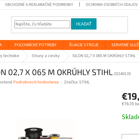
OBCHODNÉ A REKLAMAČNÉ PODMIENKY
OCHRANA OSOBNÝCH ÚDAJOV
HĽADAŤ
A
POĽOVNÍCKE POTREBY
ŠIJACIE STROJE
SERVISNÉ SLU
ej technike
Struny a cievky
SILON 02,7 X 065 M OKRÚHLY STIHL
ON 02,7 X 065 M OKRÚHLY STIHL
20240135
né
notené
Podrobnosti hodnotenia
Značka:
STIHL
nie
€19
u
€16,18 b
Jednotk
Skla
cena:
iek.