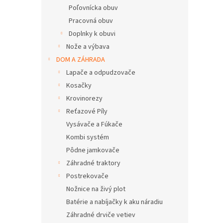
Poľovnícka obuv
Pracovná obuv
Doplnky k obuvi
Nože a výbava
DOM A ZÁHRADA
Lapače a odpudzovače
Kosačky
Krovinorezy
Reťazové Píly
Vysávače a Fúkače
Kombi systém
Pôdne jamkovače
Záhradné traktory
Postrekovače
Nožnice na živý plot
Batérie a nabíjačky k aku náradiu
Záhradné drviče vetiev