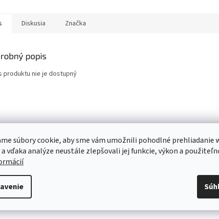
s
Diskusia
Značka
robný popis
s produktu nie je dostupný
me súbory cookie, aby sme vám umožnili pohodlné prehliadanie 
 a vďaka analýze neustále zlepšovali jej funkcie, výkon a použiteľn
formácií
avenie
Súh