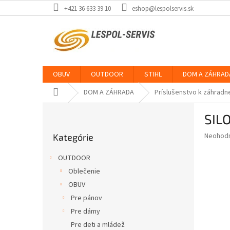
Prejsť
+421 36 633 39 10
eshop@lespolservis.sk
na
obsah
OBUV
OUTDOOR
STIHL
DOM A ZÁHRAD
Domov
DOM A ZÁHRADA
Príslušenstvo k záhradn
B
SIL
o
Preskočiť
č
Priemer
Neohod
Kategórie
kategórie
n
hodnote
ý
produkt
OUTDOOR
p
je
Oblečenie
0,0
a
z
OBUV
n
5
e
Pre pánov
hviezdič
l
Pre dámy
Pre deti a mládež