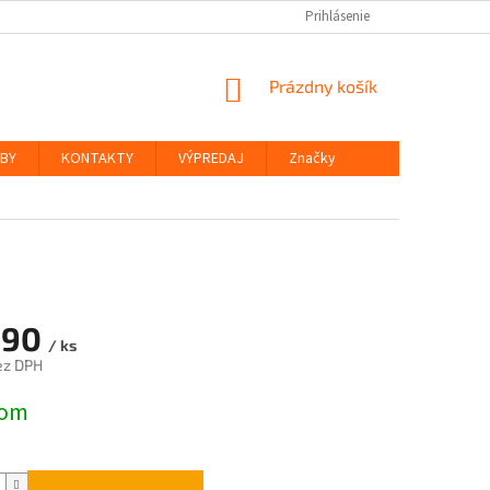
Prihlásenie
NÁKUPNÝ
Prázdny košík
KOŠÍK
ŽBY
KONTAKTY
VÝPREDAJ
Značky
,90
/ ks
ez DPH
ová
dom