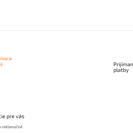
Prijíma
platby
ie pre vás
 reklamačné