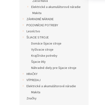
Žacia hlava
Elektrické a akumulátorové náradie
Makita
ZÁHRADNÉ NÁRADIE
POĽOVNÍCKE POTREBY
Lesníctvo
ŠIJACIE STROJE
Domáce šijacie stroje
Vyšívacie stroje
Krajčírske potreby
Šijacie ihly
Náhradné diely pre šijacie stroje
HRAČKY
VÝPREDAJ
Elektrické a akumulátorové náradie
Makita
Značky