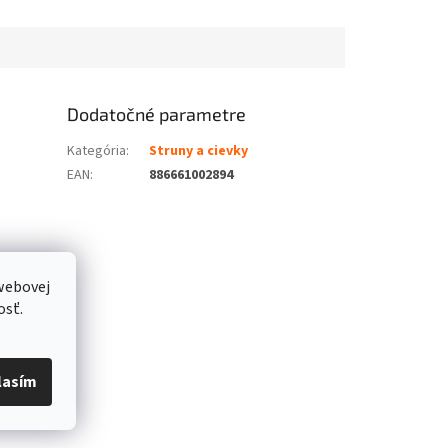
Dodatočné parametre
Kategória
:
Struny a cievky
EAN
:
886661002894
webovej
osť.
lasím