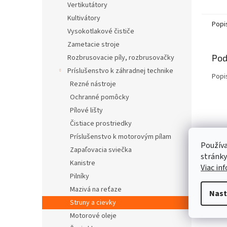
Vertikutátory
Kultivátory
Popi
Vysokotlakové čističe
Zametacie stroje
Pod
Rozbrusovacie píly, rozbrusovačky
Príslušenstvo k záhradnej technike
Popi
Rezné nástroje
Ochranné pomôcky
Pílové lišty
Čistiace prostriedky
Príslušenstvo k motorovým pílam
Používa
Zapaľovacia sviečka
stránky
Kanistre
Viac in
Pilníky
Mazivá na reťaze
Nast
Struny a cievky
Motorové oleje