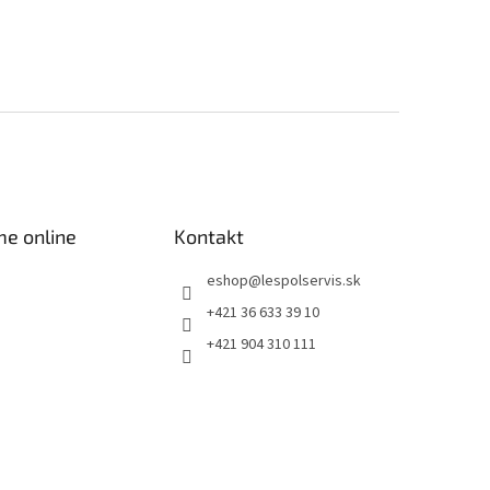
me online
Kontakt
eshop
@
lespolservis.sk
+421 36 633 39 10
+421 904 310 111