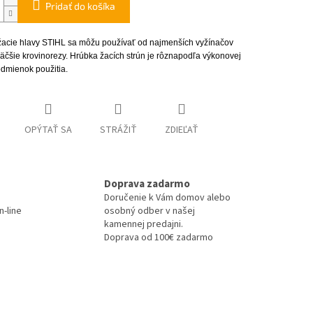
Pridať do košíka
žacie hlavy STIHL sa môžu používať od najmenších vyžínačov
äčšie krovinorezy. Hrúbka žacích strún je rôznapodľa výkonovej
odmienok použitia.
OPÝTAŤ SA
STRÁŽIŤ
ZDIEĽAŤ
Doprava zadarmo
Doručenie k Vám domov alebo
-line
osobný odber v našej
kamennej predajni.
Doprava od 100€ zadarmo