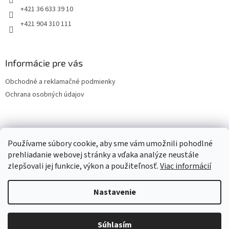
+421 36 633 39 10
+421 904 310 111
Informácie pre vás
Obchodné a reklamačné podmienky
Ochrana osobných údajov
OCHRANA OSOBNÝCH ÚDAJOV
Používame súbory cookie, aby sme vám umožnili pohodlné
prehliadanie webovej stránky a vďaka analýze neustále
zlepšovali jej funkcie, výkon a použiteľnosť.
Viac informácií
Vytvoril Shoptet
Nastavenie
Copyright 2026
LESPOL - SERVIS, s.r.o.
. Všetky práva vyhradené.
Súhlasím
Upraviť nastavenie cookies