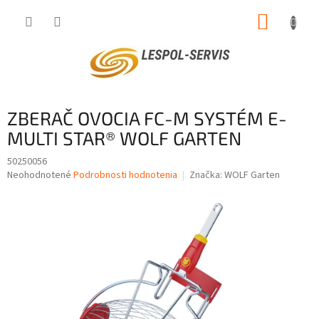
Prejsť
NÁKUP
na
obsah
KOŠÍK
ZBERAČ OVOCIA FC-M SYSTÉM E-
MULTI STAR® WOLF GARTEN
50250056
Priemerné
Neohodnotené
Podrobnosti hodnotenia
Značka:
WOLF Garten
hodnotenie
produktu
je
0,0
z
5
hviezdičiek.