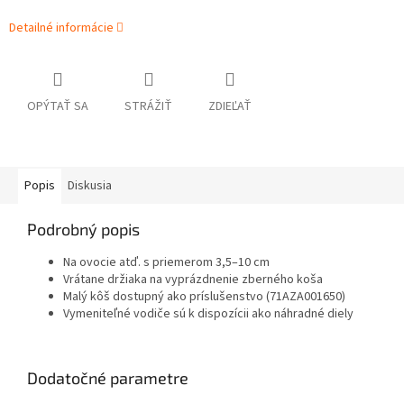
Detailné informácie
OPÝTAŤ SA
STRÁŽIŤ
ZDIEĽAŤ
Popis
Diskusia
Podrobný popis
Na ovocie atď. s priemerom 3,5–10 cm
Vrátane držiaka na vyprázdnenie zberného koša
Malý kôš dostupný ako príslušenstvo (71AZA001650)
Vymeniteľné vodiče sú k dispozícii ako náhradné diely
Dodatočné parametre