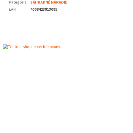
Kategória
:
ZÁHRADNÉ NÁRADIE
EAN
:
4008423913095
Z
á
p
ä
t
i
e