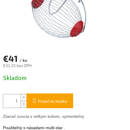
€41
/ ks
€33,33 bez DPH
Jednotková
Skladom
cena:
Pridať do košíka
Zberač ovocia s veľkým košom, vymeniteľný
Použiteľný s násadami multi-star
.