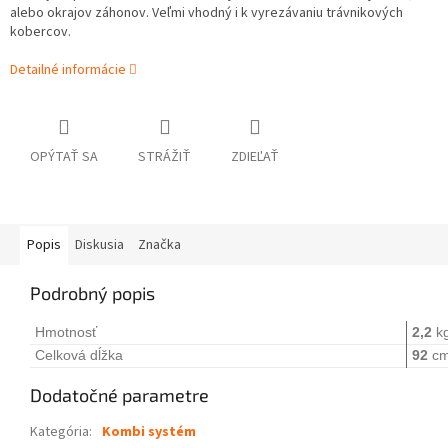
alebo okrajov záhonov. Veľmi vhodný i k vyrezávaniu trávnikových
kobercov.
Detailné informácie
OPÝTAŤ SA
STRÁŽIŤ
ZDIEĽAŤ
Popis
Diskusia
Značka
Podrobný popis
Hmotnosť
2,2
k
Celková dĺžka
92
c
Dodatočné parametre
Kategória
:
Kombi systém