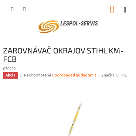
Prejsť
NÁKUP
na
obsah
KOŠÍK
ZAROVNÁVAČ OKRAJOV STIHL KM-
FCB
070232
Priemerné
Neohodnotené
Podrobnosti hodnotenia
Značka:
STIHL
Akcia
hodnotenie
produktu
je
0,0
z
5
hviezdičiek.