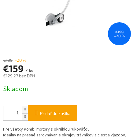
€199
–20 %
€199
–20 %
€159
/ ks
€129,27 bez DPH
Jednotková
Skladom
cena:
Pridať do košíka
Pre všetky Kombi motory s okrúhlou rukoväťou.
Ideálny na presné zarovnávanie okrajov trávnikov a ciest a vjazdov,