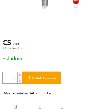
€5
/ ks
€4,07 bez DPH
Jednotková
Skladom
cena:
Pridať do košíka
Odskrtkovateľná SAE - prípojka