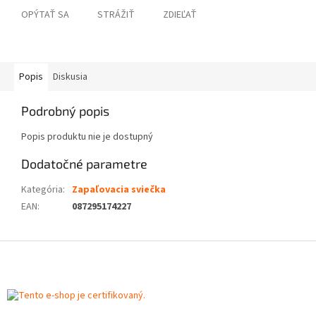
OPÝTAŤ SA
STRÁŽIŤ
ZDIEĽAŤ
Popis
Diskusia
Podrobný popis
Popis produktu nie je dostupný
Dodatočné parametre
Kategória
:
Zapaľovacia sviečka
EAN
:
087295174227
Z
á
p
ä
t