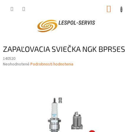
Prejsť
NÁKUP
na
obsah
KOŠÍK
ZAPAĽOVACIA SVIEČKA NGK BPR5ES
140520
Priemerné
Neohodnotené
Podrobnosti hodnotenia
hodnotenie
produktu
je
0,0
z
5
hviezdičiek.