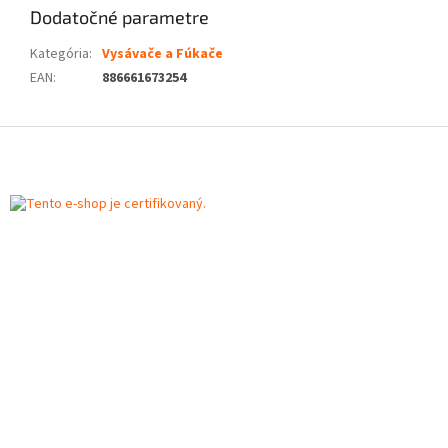
Dodatočné parametre
Kategória
:
Vysávače a Fúkače
EAN
:
886661673254
Z
á
p
ä
t
i
e