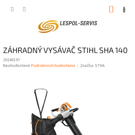
Prejsť
NÁKUP
na
obsah
KOŠÍK
ZÁHRADNÝ VYSÁVAČ STIHL SHA 140
20240197
Priemerné
Neohodnotené
Podrobnosti hodnotenia
Značka:
STIHL
hodnotenie
produktu
je
0,0
z
5
hviezdičiek.