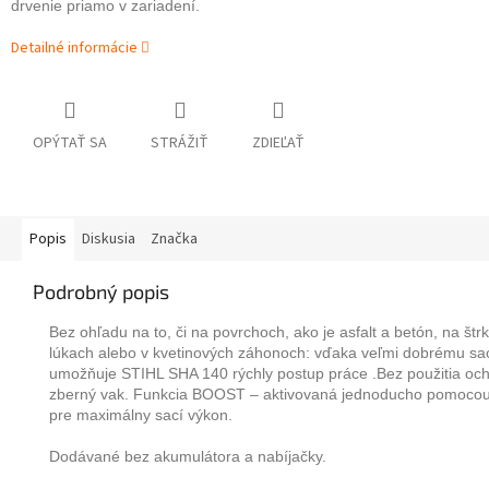
drvenie priamo v zariadení.
Detailné informácie
OPÝTAŤ SA
STRÁŽIŤ
ZDIEĽAŤ
Popis
Diskusia
Značka
Podrobný popis
Bez ohľadu na to, či na povrchoch, ako je asfalt a betón, na štr
lúkach alebo v kvetinových záhonoch: vďaka veľmi dobrému s
umožňuje STIHL SHA 140 rýchly postup práce .Bez použitia och
zberný vak. Funkcia BOOST – aktivovaná jednoducho pomocou
pre maximálny sací výkon.
Dodávané bez akumulátora a nabíjačky.