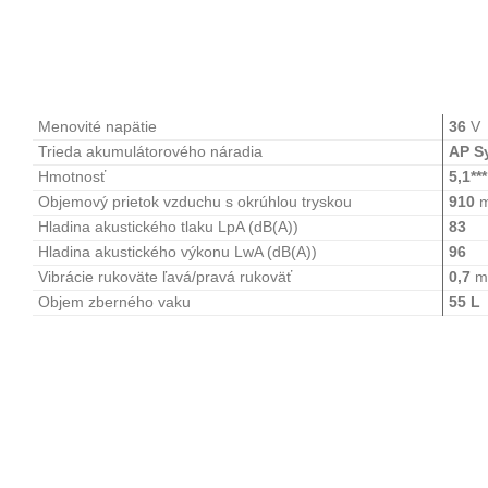
Menovité napätie
36
V
Trieda akumulátorového náradia
AP S
Hmotnosť
5,1***
Objemový prietok vzduchu s okrúhlou tryskou
910
Hladina akustického tlaku LpA (dB(A))
83
Hladina akustického výkonu LwA (dB(A))
96
Vibrácie rukoväte ľavá/pravá rukoväť
0,7
m
Objem zberného vaku
55 L