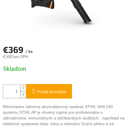
€369
/ ks
€300 bez DPH
Jednotková
Skladom
cena:
Pridať do košíka
Mimoriadne výkonný akumulátorový vysávač STIHL SHA 140
systému STIHL AP je vhodný najmä pre profesionálov v
záhradníctve, komunálnych a údržbárskych službách , napríklad na
efektívne vysávanie lístia, trávy a odrezkov živých plotov a ich