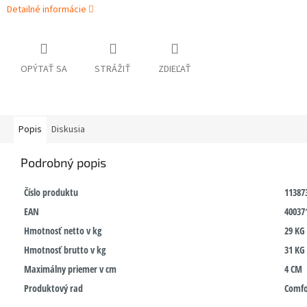
Detailné informácie
OPÝTAŤ SA
STRÁŽIŤ
ZDIEĽAŤ
Popis
Diskusia
Podrobný popis
Číslo produktu
11387
EAN
40037
Hmotnosť netto v kg
29 KG
Hmotnosť brutto v kg
31 KG
Maximálny priemer v cm
4 CM
Produktový rad
Comf