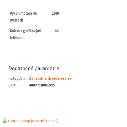
Výkon motora vo
2800
wattoch
Kolesá s guličkovými
nie
ložiskami
Dodatočné parametre
Kategória
:
Záhradné drviče vetiev
EAN
:
4003718061925
Z
á
p
ä
t