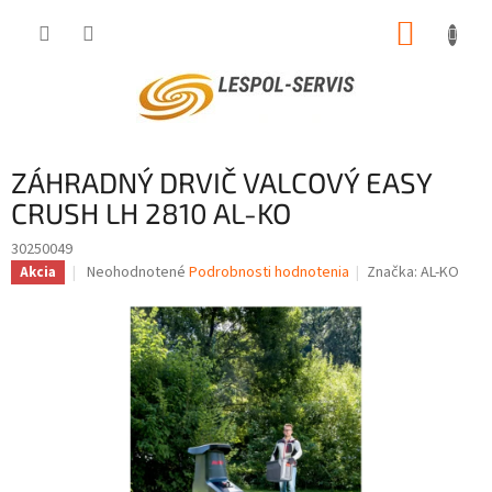
Prejsť
NÁKUP
na
obsah
KOŠÍK
ZÁHRADNÝ DRVIČ VALCOVÝ EASY
CRUSH LH 2810 AL-KO
30250049
Priemerné
Neohodnotené
Podrobnosti hodnotenia
Značka:
AL-KO
Akcia
hodnotenie
produktu
je
0,0
z
5
hviezdičiek.