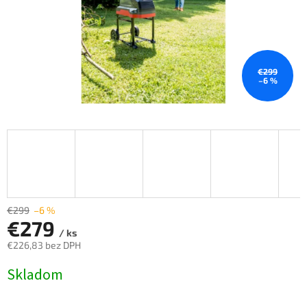
€299
–6 %
€299
–6 %
€279
/ ks
€226,83 bez DPH
Jednotková
Skladom
cena: