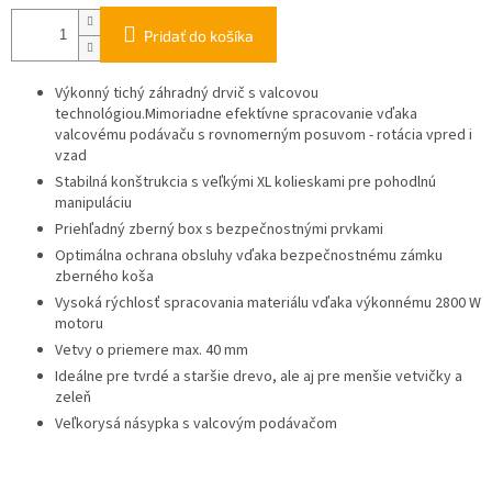
Pridať do košíka
Výkonný tichý záhradný drvič s valcovou
technológiou.Mimoriadne efektívne spracovanie vďaka
valcovému podávaču s rovnomerným posuvom - rotácia vpred i
vzad
Stabilná konštrukcia s veľkými XL kolieskami pre pohodlnú
manipuláciu
Priehľadný zberný box s bezpečnostnými prvkami
Optimálna ochrana obsluhy vďaka bezpečnostnému zámku
zberného koša
Vysoká rýchlosť spracovania materiálu vďaka výkonnému 2800 W
motoru
Vetvy o priemere max. 40 mm
Ideálne pre tvrdé a staršie drevo, ale aj pre menšie vetvičky a
zeleň
Veľkorysá násypka s valcovým podávačom