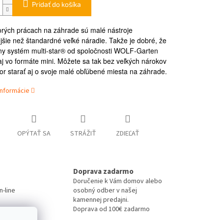
Pridať do košíka
torých prácach na záhrade sú malé nástroje
ejšie než štandardné veľké náradie. Takže je dobré, že
y systém multi-star® od spoločnosti WOLF-Garten
 aj vo formáte mini. Môžete sa tak bez veľkých nárokov
tor starať aj o svoje malé obľúbené miesta na záhrade.
informácie
OPÝTAŤ SA
STRÁŽIŤ
ZDIEĽAŤ
Doprava zadarmo
Doručenie k Vám domov alebo
-line
osobný odber v našej
kamennej predajni.
Doprava od 100€ zadarmo