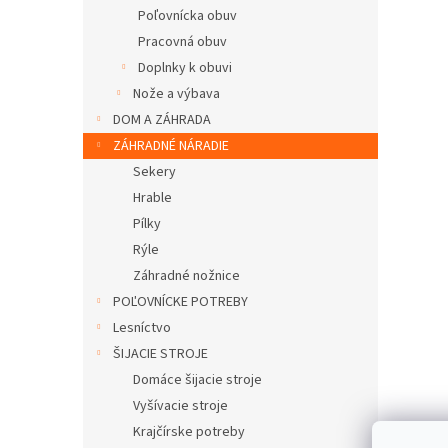
Poľovnícka obuv
Pracovná obuv
Doplnky k obuvi
Nože a výbava
DOM A ZÁHRADA
ZÁHRADNÉ NÁRADIE
Sekery
Hrable
Pílky
Rýle
Záhradné nožnice
POĽOVNÍCKE POTREBY
Lesníctvo
ŠIJACIE STROJE
Domáce šijacie stroje
Vyšívacie stroje
Krajčírske potreby