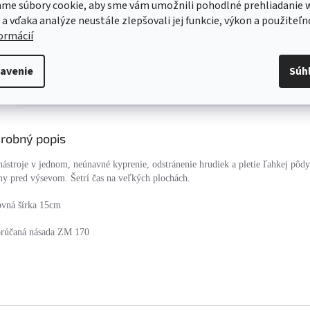
me súbory cookie, aby sme vám umožnili pohodlné prehliadanie 
Servis
 a vďaka analýze neustále zlepšovali jej funkcie, výkon a použiteľn
Kvalitný záručný aj pozáručný servis
formácií
Viac o našich servisných službách ....
avenie
Súh
s
Diskusia
robný popis
ástroje v jednom, neúnavné kyprenie, odstránenie hrudiek a pletie ľahkej pôdy
y pred výsevom. Šetrí čas na veľkých plochách.
ovná šírka 15cm
rúčaná násada ZM 170