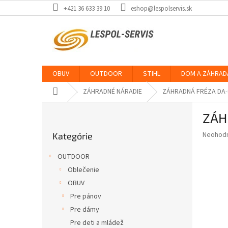
Prejsť
+421 36 633 39 10
eshop@lespolservis.sk
na
obsah
OBUV
OUTDOOR
STIHL
DOM A ZÁHRAD
Domov
ZÁHRADNÉ NÁRADIE
ZÁHRADNÁ FRÉZA DA-
B
ZÁH
o
Preskočiť
č
Priemer
Neohod
Kategórie
kategórie
n
hodnote
ý
produkt
OUTDOOR
p
je
Oblečenie
0,0
a
z
OBUV
n
5
e
Pre pánov
hviezdič
l
Pre dámy
Pre deti a mládež