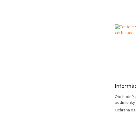
Z
á
p
ä
t
i
e
Informác
Obchodné a
podmienky
Ochrana os