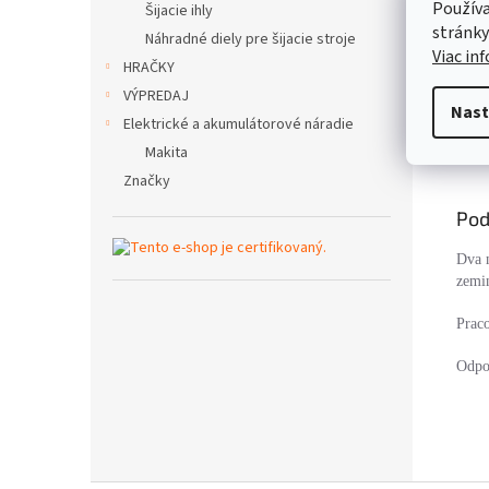
Používa
Šijacie ihly
stránky
Náhradné diely pre šijacie stroje
Viac in
HRAČKY
VÝPREDAJ
Nast
Elektrické a akumulátorové náradie
Popi
Makita
Značky
Pod
Dva n
zemin
Prac
Odpo