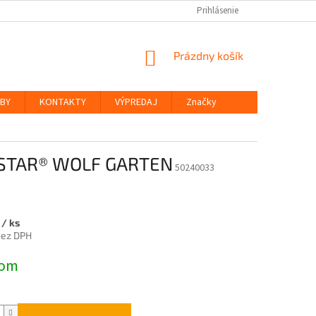
Prihlásenie
NÁKUPNÝ
Prázdny košík
KOŠÍK
ŽBY
KONTAKTY
VÝPREDAJ
Značky
 STAR® WOLF GARTEN
50240033
7
/ ks
bez DPH
ová
dom