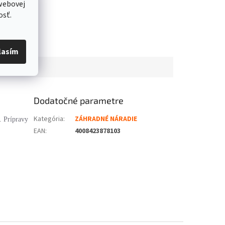
webovej
osť.
lasím
Dodatočné parametre
Kategória
:
ZÁHRADNÉ NÁRADIE
. Prípravy
EAN
:
4008423878103