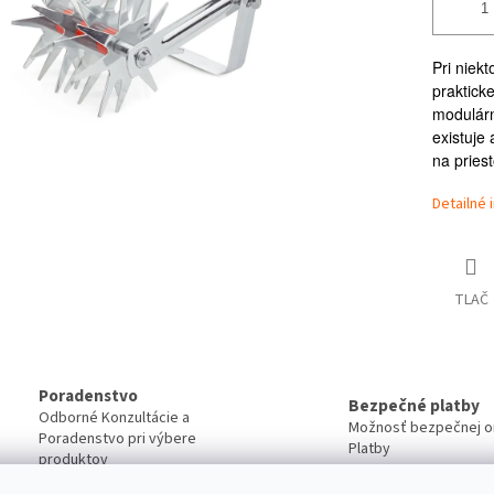
Pri niek
praktick
modulárn
existuje
na pries
Detailné 
TLAČ
Poradenstvo
Bezpečné platby
Odborné Konzultácie a
Možnosť bezpečnej on
Poradenstvo pri výbere
Platby
produktov