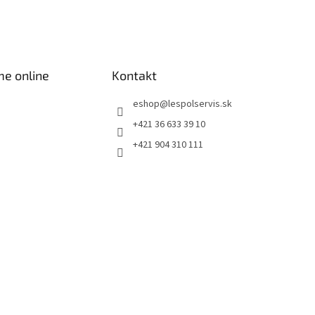
me online
Kontakt
eshop
@
lespolservis.sk
+421 36 633 39 10
+421 904 310 111