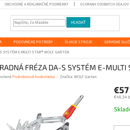
OBCHODNÉ A REKLAMAČNÉ PODMIENKY
OCHRANA OSOBNÝCH ÚDAJOV
HĽADAŤ
A
POĽOVNÍCKE POTREBY
ŠIJACIE STROJE
SERVISNÉ SLU
S SYSTÉM E-MULTI STAR® WOLF GARTEN
RADNÁ FRÉZA DA-S SYSTÉM E-MULTI
né
notené
Podrobnosti hodnotenia
Značka:
WOLF Garten
nie
€5
u
€46,34 
Jednotk
Skla
cena:
iek.