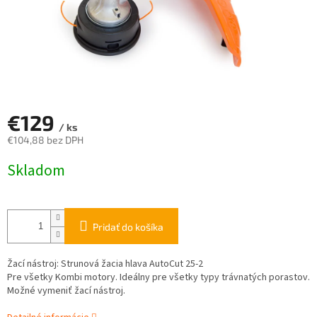
€129
/ ks
€104,88 bez DPH
Jednotková
Skladom
cena:
Pridať do košíka
Žací nástroj: Strunová žacia hlava AutoCut 25-2
Pre všetky Kombi motory. Ideálny pre všetky typy trávnatých porastov.
Možné vymeniť žací nástroj.