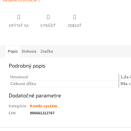
Detailné informácie
OPÝTAŤ SA
STRÁŽIŤ
ZDIEĽAŤ
Popis
Diskusia
Značka
Podrobný popis
Hmotnosť
1,2a
Celková dĺžka
94a
c
Dodatočné parametre
Kategória
:
Kombi systém
EAN
:
886661212767
Z