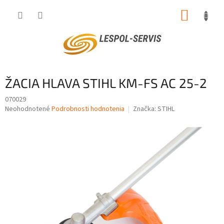
Prejsť
NÁKUP
na
obsah
KOŠÍK
ŽACIA HLAVA STIHL KM-FS AC 25-2
070029
Priemerné
Neohodnotené
Podrobnosti hodnotenia
Značka:
STIHL
hodnotenie
produktu
je
0,0
z
5
hviezdičiek.