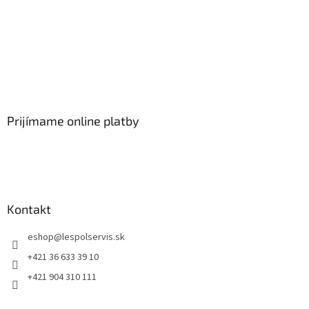
Prijímame online platby
Kontakt
eshop
@
lespolservis.sk
+421 36 633 39 10
+421 904 310 111