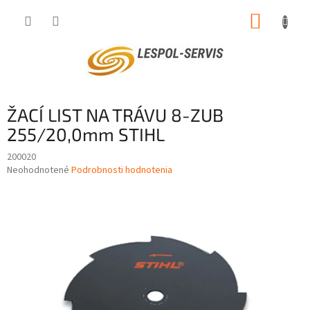
Prejsť
NÁKUP
na
obsah
KOŠÍK
ŽACÍ LIST NA TRÁVU 8-ZUB
255/20,0mm STIHL
200020
Priemerné
Neohodnotené
Podrobnosti hodnotenia
hodnotenie
produktu
je
0,0
z
5
hviezdičiek.