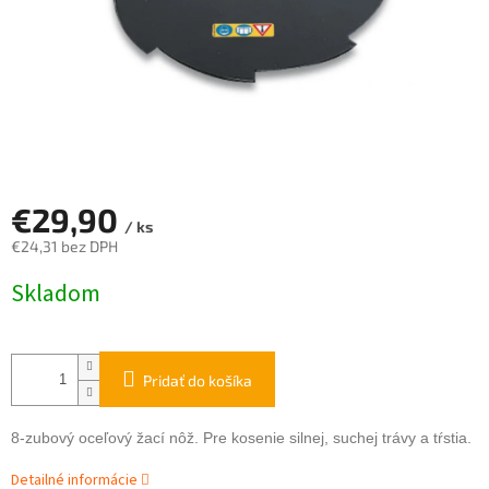
€29,90
/ ks
€24,31 bez DPH
Jednotková
Skladom
cena:
Pridať do košíka
8-zubový oceľový žací nôž. Pre kosenie silnej, suchej trávy a tŕstia.
Detailné informácie