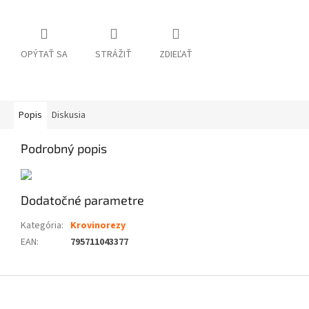
OPÝTAŤ SA
STRÁŽIŤ
ZDIEĽAŤ
Popis
Diskusia
Podrobný popis
Dodatočné parametre
Kategória
:
Krovinorezy
EAN
:
795711043377
Z
á