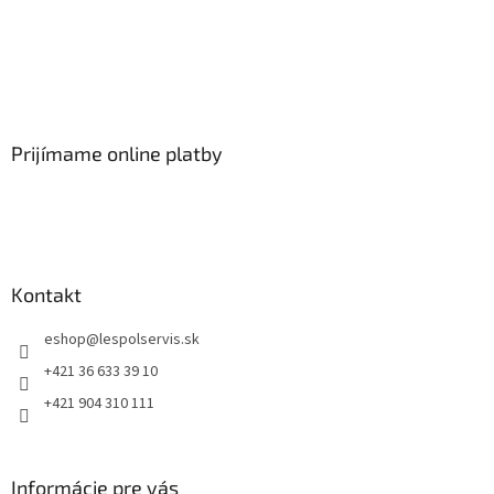
Prijímame online platby
Kontakt
eshop
@
lespolservis.sk
+421 36 633 39 10
+421 904 310 111
Informácie pre vás