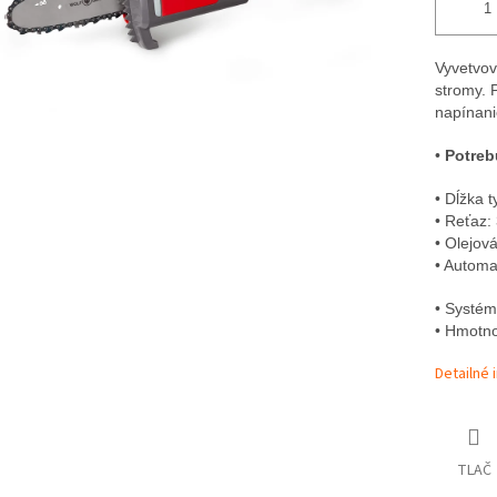
Vyvetvov
stromy. 
napínani
•
Potreb
•
Dĺžka t
•
Reťaz: 
•
Olejová
•
Automa
•
Systé
•
Hmotno
Detailné 
TLAČ