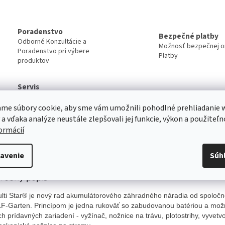
Poradenstvo
Bezpečné platby
Odborné Konzultácie a
Možnosť bezpečnej on
Poradenstvo pri výbere
Platby
produktov
Servis
Kvalitný záručný aj pozáručný servis
Viac o našich servisných službách ....
me súbory cookie, aby sme vám umožnili pohodlné prehliadanie 
 a vďaka analýze neustále zlepšovali jej funkcie, výkon a použiteľn
formácií
s
Diskusia
avenie
Súh
robný popis
lti Star® je nový rad akumulátorového záhradného náradia od spoločn
-Garten. Princípom je jedna rukoväť so zabudovanou batériou a mož
ich prídavných zariadení - vyžínač
, nožnice na trávu, plotostrihy, v
yv
etv