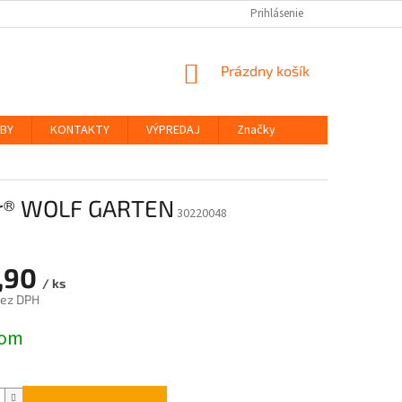
Prihlásenie
NÁKUPNÝ
Prázdny košík
KOŠÍK
ŽBY
KONTAKTY
VÝPREDAJ
Značky
ar® WOLF GARTEN
30220048
,90
/ ks
bez DPH
ová
dom