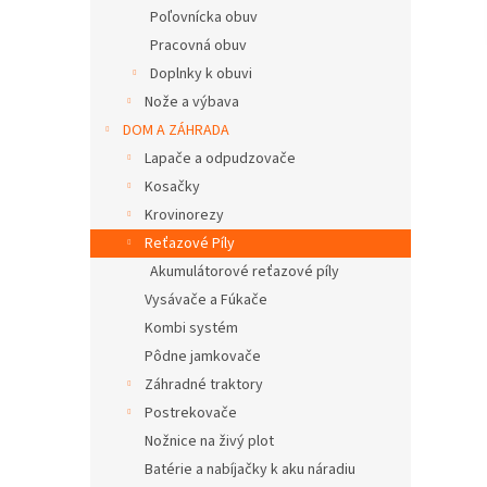
Poľovnícka obuv
Pracovná obuv
Doplnky k obuvi
Nože a výbava
DOM A ZÁHRADA
Lapače a odpudzovače
Kosačky
Krovinorezy
Reťazové Píly
Akumulátorové reťazové píly
Vysávače a Fúkače
Kombi systém
Pôdne jamkovače
Záhradné traktory
Postrekovače
Nožnice na živý plot
Batérie a nabíjačky k aku náradiu