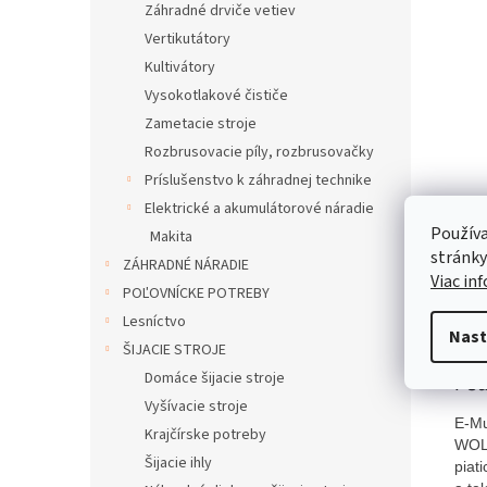
Záhradné drviče vetiev
Vertikutátory
Kultivátory
Vysokotlakové čističe
Zametacie stroje
Rozbrusovacie píly, rozbrusovačky
Príslušenstvo k záhradnej technike
Elektrické a akumulátorové náradie
Používa
Makita
stránky
ZÁHRADNÉ NÁRADIE
Viac in
POĽOVNÍCKE POTREBY
Popi
Lesníctvo
Nast
ŠIJACIE STROJE
Domáce šijacie stroje
Pod
Vyšívacie stroje
E-Mu
Krajčírske potreby
WOLF
Šijacie ihly
piat