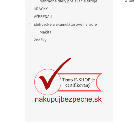
a te
Náhradné diely pre šijacie stroje
HRAČKY
VÝPREDAJ
Elektrické a akumulátorové náradie
Makita
Značky
Z
á