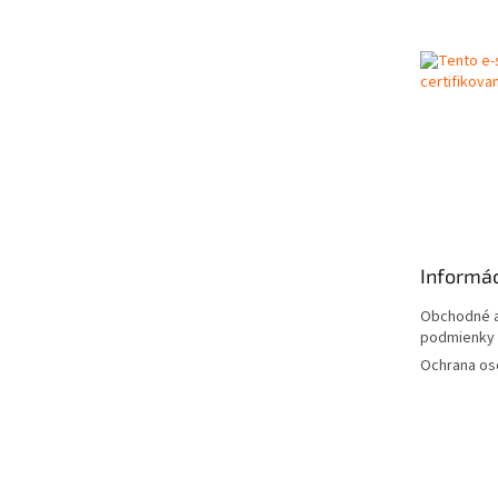
p
ä
t
i
e
Informác
Obchodné a
podmienky
Ochrana os