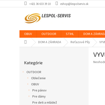
Prejsť
+421 36 633 39 10
eshop@lespolservis.sk
na
obsah
OBUV
OUTDOOR
STIHL
DOM A ZÁHRAD
Domov
DOM A ZÁHRADA
Reťazové Píly
VYV
B
VYV
o
Preskočiť
č
Priemer
Neohod
Kategórie
kategórie
n
hodnote
ý
produkt
OUTDOOR
p
je
Oblečenie
0,0
a
z
OBUV
n
5
e
Pre pánov
hviezdič
l
Pre dámy
Pre deti a mládež