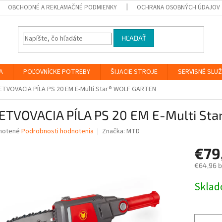
OBCHODNÉ A REKLAMAČNÉ PODMIENKY
OCHRANA OSOBNÝCH ÚDAJOV
HĽADAŤ
A
POĽOVNÍCKE POTREBY
ŠIJACIE STROJE
SERVISNÉ SLU
ETVOVACIA PÍLA PS 20 EM E-Multi Star® WOLF GARTEN
ETVOVACIA PÍLA PS 20 EM E-Multi St
né
notené
Podrobnosti hodnotenia
Značka:
MTD
nie
€79
u
€64,96 
Jednotk
Skla
cena:
iek.