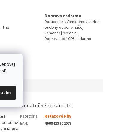
Doprava zadarmo
Doručenie k Vám domov alebo
-line
osobný odber v našej
kamennej predajni.
Doprava od 100€ zadarmo
webovej
osť.
lasím
Dodatočné parametre
Kategória
:
Reťazové Píly
osti
nosťou až
EAN
:
4008423922073
ovacia
píl
a