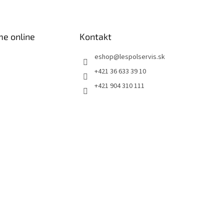
me online
Kontakt
eshop
@
lespolservis.sk
+421 36 633 39 10
+421 904 310 111