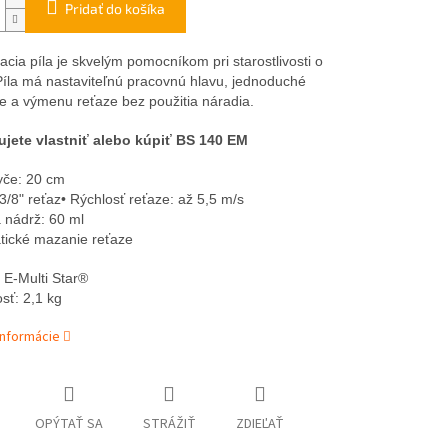
Pridať do košíka
acia píla
je skvelým pomocníkom pri starostlivosti o
Píla má nastaviteľnú pracovnú hlavu, jednoduché
e a výmenu reťaze bez použitia náradia.
ujete vlastniť alebo kúpiť
BS 140 EM
yče: 20 cm
3/8" reťaz• Rýchlosť reťaze: až 5,5 m/s
 nádrž: 60 ml
tické mazanie reťaze
m
E-Multi Star
®
sť: 2,1 kg
informácie
OPÝTAŤ SA
STRÁŽIŤ
ZDIEĽAŤ