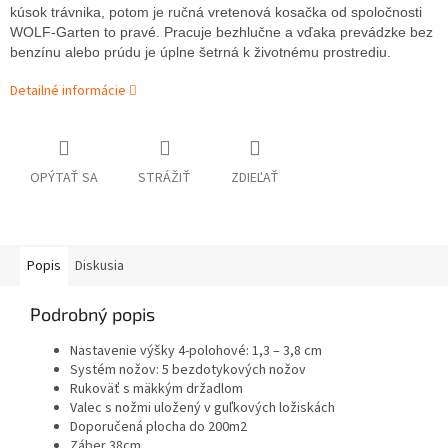
kúsok trávnika, potom je ručná vretenová kosačka od spoločnosti
WOLF-Garten to pravé. Pracuje bezhlučne a vďaka prevádzke bez
benzínu alebo prúdu je úplne šetrná k životnému prostrediu.
Detailné informácie
OPÝTAŤ SA
STRÁŽIŤ
ZDIEĽAŤ
Popis
Diskusia
Podrobný popis
Nastavenie výšky 4-polohové: 1,3 – 3,8 cm
Systém nožov: 5 bezdotykových nožov
Rukoväť s mäkkým držadlom
Valec s nožmi uložený v guľkových ložiskách
Doporučená plocha do 200m2
Záber 38cm