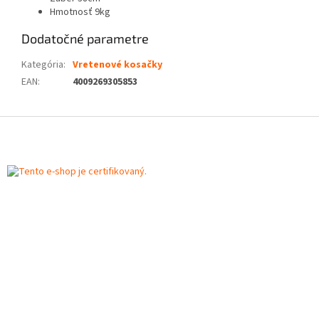
Hmotnosť 9kg
Dodatočné parametre
Kategória
:
Vretenové kosačky
EAN
:
4009269305853
Z
á
p
ä
t
i
e