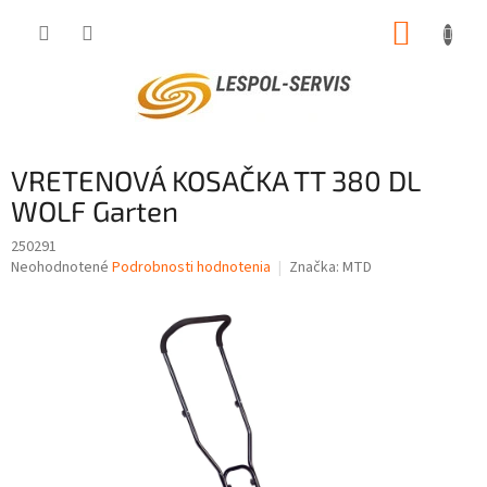
Prejsť
NÁKUP
na
obsah
KOŠÍK
VRETENOVÁ KOSAČKA TT 380 DL
WOLF Garten
250291
Priemerné
Neohodnotené
Podrobnosti hodnotenia
Značka:
MTD
hodnotenie
produktu
je
0,0
z
5
hviezdičiek.