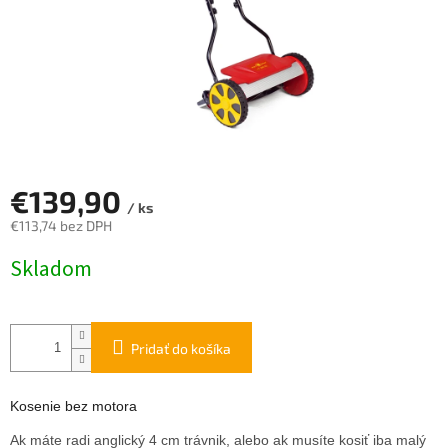
€139,90
/ ks
€113,74 bez DPH
Jednotková
Skladom
cena:
Pridať do košíka
Kosenie bez motora
Ak máte radi anglický 4 cm trávnik, alebo ak musíte kosiť iba malý