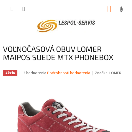
Prejsť
NÁKUP
na
obsah
KOŠÍK
VOĽNOČASOVÁ OBUV LOMER
MAIPOS SUEDE MTX PHONEBOX
Priemerné
3 hodnotenia
Podrobnosti hodnotenia
Značka:
LOMER
Akcia
hodnotenie
produktu
je
4,3
z
5
hviezdičiek.