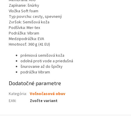
Membrána: Áno
Zapínanie: šnúrky
Vložka Soft foam
Typ povrchu: cesty, spevnený
Zvršok: Semišová koža
Podšívka: Mer-tex
Podrážka: Vibram
Medzipodrážka: EVA
Hmotnosť: 360 g (41 EU)
prémiová semišová koža
odolná proti vode a priedušná
šnurovanie až do špičky
podrážka Vibram
Dodatočné parametre
Kategória
:
Voľnočasová obuv
EAN
:
Zvoľte variant
Z
á
p