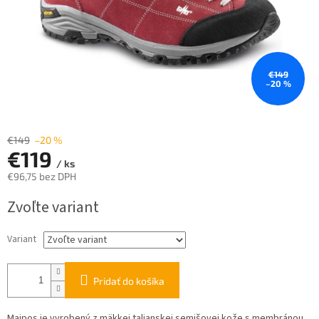
€149
–20 %
€149
–20 %
€119
/ ks
€96,75 bez DPH
Jednotková
Zvoľte variant
cena:
Variant
Pridať do košíka
Maipos je vyrobený z mäkkej talianskej semišovej kože s membránou