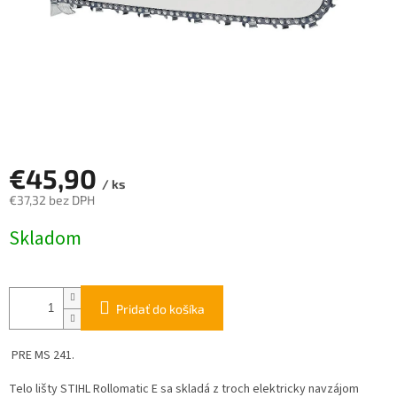
€45,90
/ ks
€37,32 bez DPH
Jednotková
Skladom
cena:
Pridať do košíka
PRE MS 241.
Telo lišty STIHL Rollomatic E sa skladá z troch elektricky navzájom