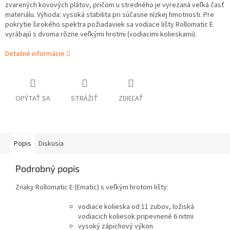
zvarených kovových plátov, pričom u stredného je vyrezaná veľká časť
materiálu. Výhoda: vysoká stabilita pri súčasne nízkej hmotnosti. Pre
pokrytie širokého spektra požiadaviek sa vodiace lišty Rollomatic E
vyrábajú s dvoma rôzne veľkými hrotmi (vodiacimi kolieskami).
Detailné informácie
OPÝTAŤ SA
STRÁŽIŤ
ZDIEĽAŤ
Popis
Diskusia
Podrobný popis
Znaky Rollomatic E (Ematic) s veľkým hrotom lišty:
vodiace kolieska od 11 zubov, ložiská
vodiacich koliesok pripevnené 6 nitmi
vysoký zápichový výkon