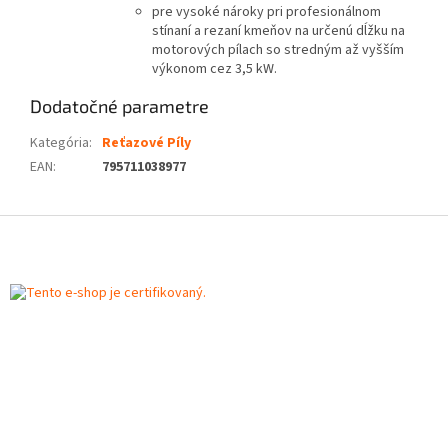
pre vysoké nároky pri profesionálnom
stínaní a rezaní kmeňov na určenú dĺžku na
motorových pílach so stredným až vyšším
výkonom cez 3,5 kW.
Dodatočné parametre
Kategória
:
Reťazové Píly
EAN
:
795711038977
Z
á
p
ä
t
i
e