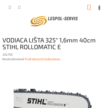
Prejsť
NÁKUP
na
obsah
KOŠÍK
VODIACA LIŠTA 325" 1,6mm 40cm
STIHL ROLLOMATIC E
202758
Priemerné
Neohodnotené
Podrobnosti hodnotenia
hodnotenie
produktu
je
0,0
z
5
hviezdičiek.