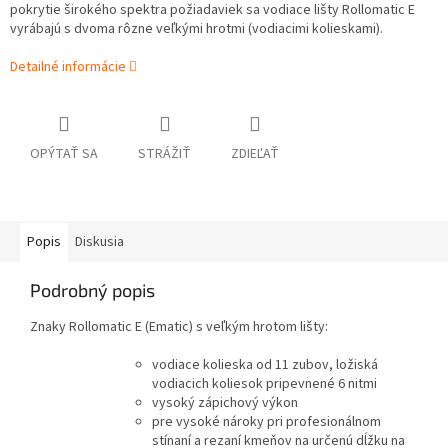
pokrytie širokého spektra požiadaviek sa vodiace lišty Rollomatic E
vyrábajú s dvoma rôzne veľkými hrotmi (vodiacimi kolieskami).
Detailné informácie
OPÝTAŤ SA
STRÁŽIŤ
ZDIEĽAŤ
Popis
Diskusia
Podrobný popis
Znaky Rollomatic E (Ematic) s veľkým hrotom lišty:
vodiace kolieska od 11 zubov, ložiská
vodiacich koliesok pripevnené 6 nitmi
vysoký zápichový výkon
pre vysoké nároky pri profesionálnom
stínaní a rezaní kmeňov na určenú dĺžku na