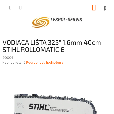
Prejsť
NÁKUP
na
obsah
KOŠÍK
VODIACA LIŠTA 325" 1,6mm 40cm
STIHL ROLLOMATIC E
200008
Priemerné
Neohodnotené
Podrobnosti hodnotenia
hodnotenie
produktu
je
0,0
z
5
hviezdičiek.