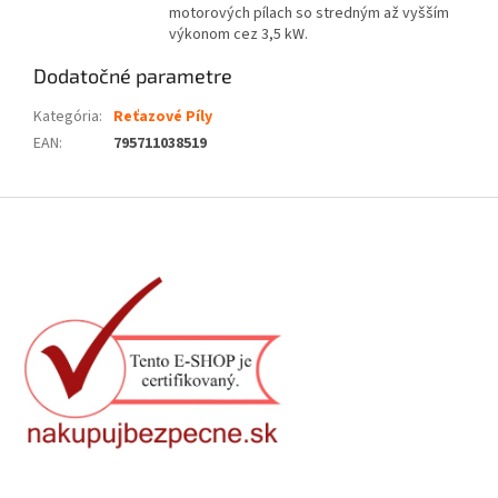
motorových pílach so stredným až vyšším
výkonom cez 3,5 kW.
Dodatočné parametre
Kategória
:
Reťazové Píly
EAN
:
795711038519
Z
á
p
ä
t
i
e