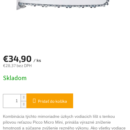
€34,90
/ ks
€28,37 bez DPH
Jednotková
Skladom
cena:
Pridať do košíka
Kombinácia týchto mimoriadne úzkych vodiacich líšt s tenkou
pílovou reťazou Picco Micro Mini, prináša výrazné zníženie
hmotnosti a súčasne zvýšenie rezného výkonu. Ako všetky vodiace