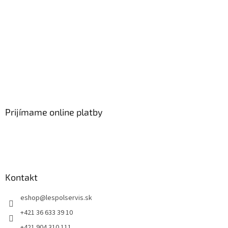
Prijímame online platby
Kontakt
eshop
@
lespolservis.sk
+421 36 633 39 10
+421 904 310 111