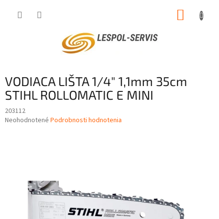
Prejsť
NÁKUP
na
obsah
KOŠÍK
VODIACA LIŠTA 1/4" 1,1mm 35cm
STIHL ROLLOMATIC E MINI
203112
Priemerné
Neohodnotené
Podrobnosti hodnotenia
hodnotenie
produktu
je
0,0
z
5
hviezdičiek.