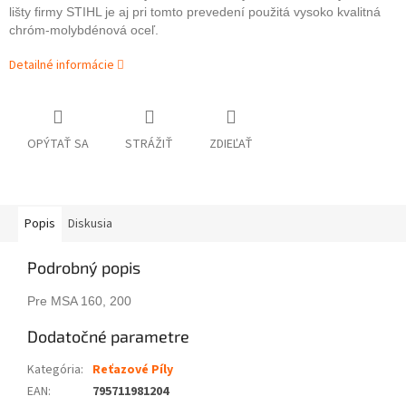
lišty firmy STIHL je aj pri tomto prevedení použitá vysoko kvalitná
chróm-molybdénová oceľ.
Detailné informácie
OPÝTAŤ SA
STRÁŽIŤ
ZDIEĽAŤ
Popis
Diskusia
Podrobný popis
Pre MSA 160, 200
Dodatočné parametre
Kategória
:
Reťazové Píly
EAN
:
795711981204