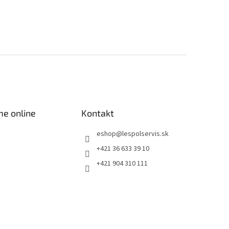
me online
Kontakt
eshop
@
lespolservis.sk
+421 36 633 39 10
+421 904 310 111