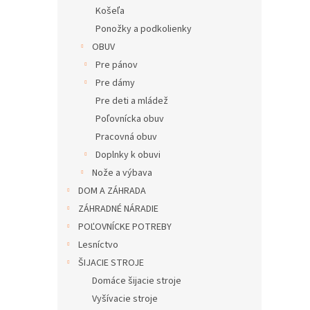
Košeľa
Ponožky a podkolienky
OBUV
Pre pánov
Pre dámy
Pre deti a mládež
Poľovnícka obuv
Pracovná obuv
Doplnky k obuvi
Nože a výbava
DOM A ZÁHRADA
ZÁHRADNÉ NÁRADIE
POĽOVNÍCKE POTREBY
Lesníctvo
ŠIJACIE STROJE
Domáce šijacie stroje
Vyšívacie stroje