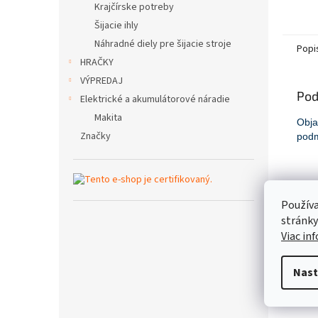
Krajčírske potreby
Šijacie ihly
Náhradné diely pre šijacie stroje
Popi
HRAČKY
VÝPREDAJ
Pod
Elektrické a akumulátorové náradie
Makita
Obj
Značky
podm
Používa
stránky
Viac in
CER
Nast