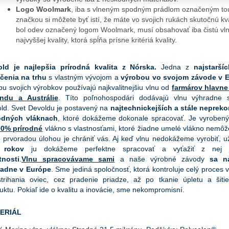
Logo Woolmark
, iba s vlneným spodným prádlom označeným to
značkou si môžete byť istí, že máte vo svojich rukách skutočnú kva
bol odev označený logom Woolmark, musí obsahovať iba čistú vl
najvyššej kvality, ktorá spĺňa prísne kritériá kvality.
old je najlepšia prírodná kvalita z Nórska.
Jedna z
najstarší
čenia na trhu
s vlastným vývojom a
výrobou vo svojom závode v 
bu svojich výrobkov používajú najkvalitnejšiu vlnu od
farmárov hlavn
andu a Austrálie
. Títo poľnohospodári dodávajú vlnu výhradne s
ld. Svet Devoldu je postavený na
najtechnickejších a stále neprek
rodných vláknach
, ktoré dokážeme dokonale spracovať. Je vyrobený 
00% prírodné
vlákno s vlastnosťami, ktoré žiadne umelé vlákno nemôž
 prvoradou úlohou je chrániť vás. Aj keď vlnu nedokážeme vyrobiť, 
 rokov
ju dokážeme perfektne spracovať a vyťažiť z ne
tnosti
.
Vlnu spracovávame sami
a naše výrobné závody
sa n
radne v Európe
. Sme jediná spoločnosť, ktorá kontroluje celý proces v
trihania oviec, cez pradenie priadze, až po tkanie úpletu a šitie
uktu. Pokiaľ ide o kvalitu a inovácie, sme nekompromisní.
ERIÁL