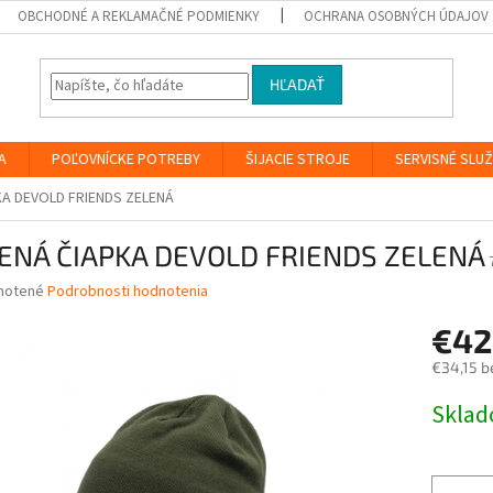
OBCHODNÉ A REKLAMAČNÉ PODMIENKY
OCHRANA OSOBNÝCH ÚDAJOV
HĽADAŤ
A
POĽOVNÍCKE POTREBY
ŠIJACIE STROJE
SERVISNÉ SLU
KA DEVOLD FRIENDS ZELENÁ
ENÁ ČIAPKA DEVOLD FRIENDS ZELENÁ
né
notené
Podrobnosti hodnotenia
nie
€4
u
€34,15 b
Jednotk
Skla
cena:
iek.