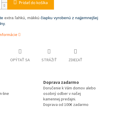
Pridať do košíka
jte
extra ľahkú
,
mäkkú
čiapku vyrobenú z najjemnejšej
lny.
informácie
OPÝTAŤ SA
STRÁŽIŤ
ZDIEĽAŤ
Doprava zadarmo
Doručenie k Vám domov alebo
-line
osobný odber v našej
kamennej predajni.
Doprava od 100€ zadarmo