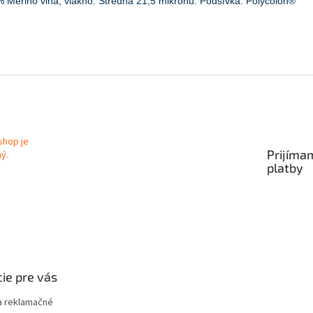
 Merino vlna, vlákno: Stredná 21,5 mikrónu. Podšívka: Polycolon®
Prijíma
platby
ie pre vás
 reklamačné