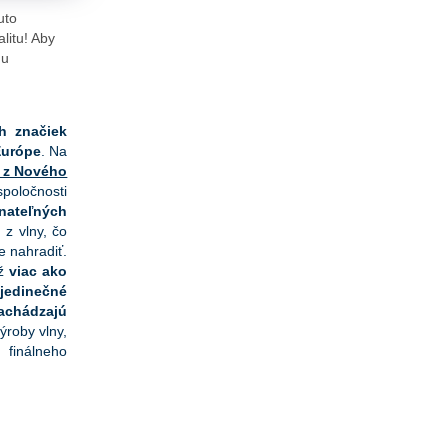
uto
litu! Aby
nu
ch značiek
Európe
. Na
e z Nového
poločnosti
onateľných
z vlny, čo
e nahradiť.
už
viac ako
j
jedinečné
achádzajú
ýroby vlny,
 finálneho