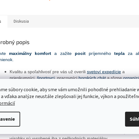
s
Diskusia
robný popis
avte
maximálny komfort
a zažite
pocit
príjemného
tepla
za ak
ienok.
Kvalitu a spoľahlivosť pre vás už overili
svetoví expedície
a
prieskumníci,
športovci
, pracovníci
horských
chát
a rôzne
organiz
napríklad Horská záchranná služba.
me súbory cookie, aby sme vám umožnili pohodlné prehliadanie 
10
0
% prírodná merino vlna
- hreje aj za mokra
 a vďaka analýze neustále zlepšovali jej funkcie, výkon a použiteľn
Každý ocení jednoduchú
údržbu
ŽIADNE ŽEHLENIE A
MOŽNOS
formácií
ČIAPKU
V PRÁČKE
a
sušiť v SUŠIČKE
.
TIFIKÁTY
avenie
Súh
Značka Devold spĺňa prísne kritériá medzinárodného systému tes
certifikácie textilu –
Oeko Tex Standard 100
. To znamená, že vše
výrobky sú vyrobené iba z neškodných materiálov.