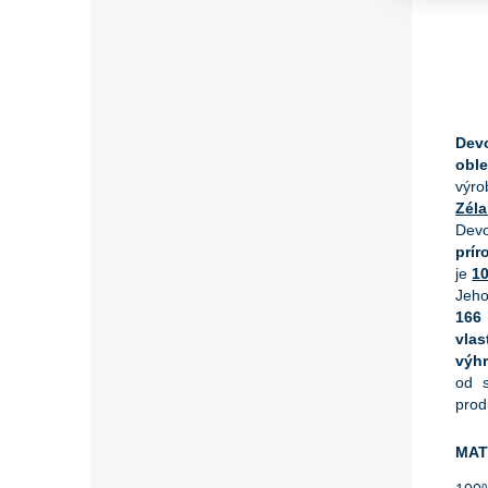
Dev
oble
výro
Zél
Devo
prí
je
1
Jeho
166
vlas
výh
od s
prod
MAT